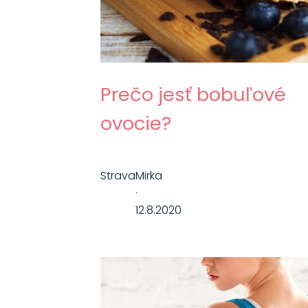
Prečo jesť bobuľové
ovocie?
Strava
Mirka
·
12.8.2020