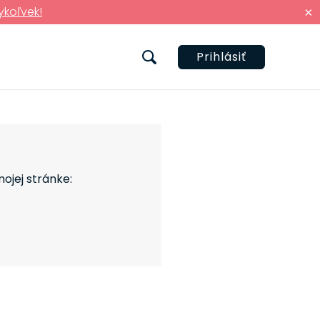
ykoľvek!
×
Prihlásiť
mojej stránke: