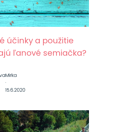
é účinky a použitie
jú ľanové semiačka?
ava
Mirka
·
15.6.2020