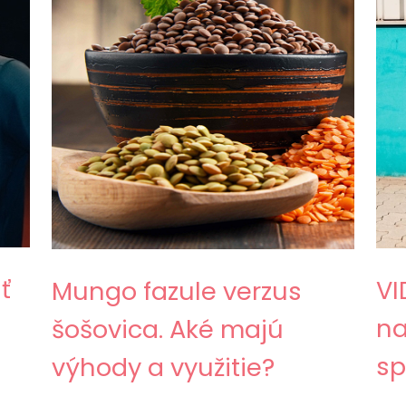
ť
VI
Mungo fazule verzus
na
šošovica. Aké majú
sp
výhody a využitie?