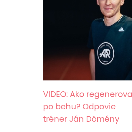
VIDEO: Ako regenerova
po behu? Odpovie
tréner Ján Dömény