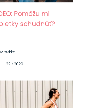
DEO: Pomôžu mi
bletky schudnúť?
avie
Mirka
·
22.7.2020