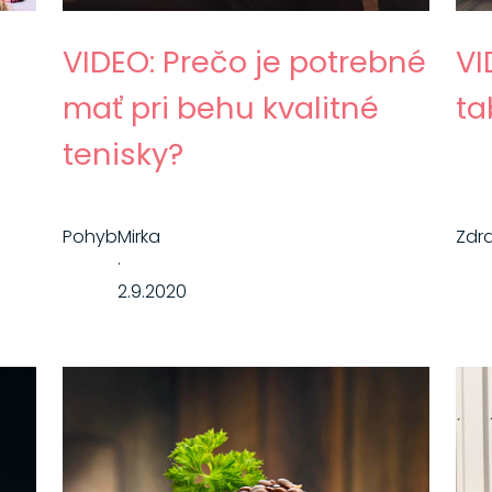
VIDEO: Prečo je potrebné
VI
mať pri behu kvalitné
ta
tenisky?
Pohyb
Mirka
Zdr
·
2.9.2020