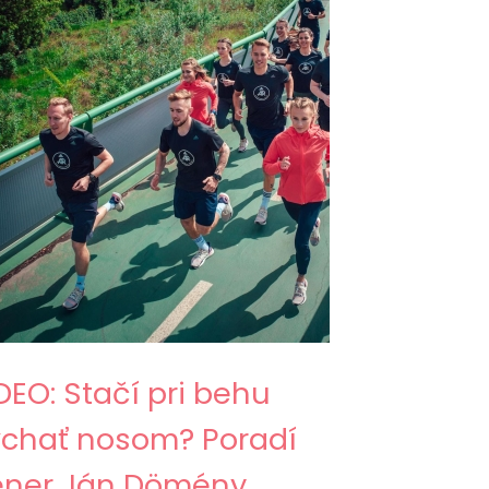
DEO: Stačí pri behu
chať nosom? Poradí
éner Ján Dömény