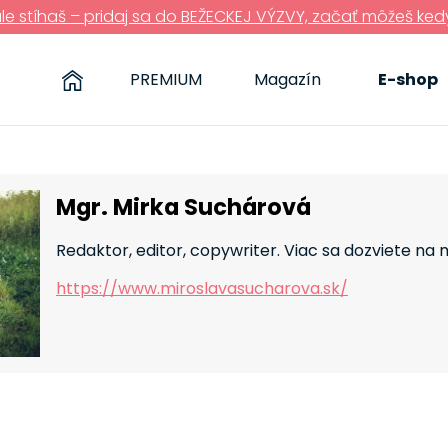
ále stíhaš – pridaj sa do BEŽECKEJ VÝZVY, začať môžeš ked
PREMIUM
Magazín
E-shop
Mgr. Mirka Suchárová
Redaktor, editor, copywriter. Viac sa dozviete na 
https://www.miroslavasucharova.sk/