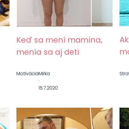
Ak
Keď sa mení mamina,
ma
menia sa aj deti
Motivácia
Mirka
Str
·
15.7.2020