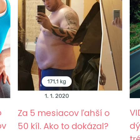
o
VI
Za 5 mesiacov ľahší o
ov
dý
50 kíl. Ako to dokázal?
tr