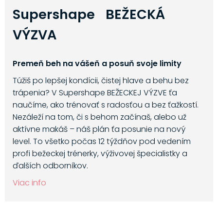
Supershape BEŽECKÁ
VÝZVA
Premeň beh na vášeň a posuň svoje limity
Túžiš po lepšej kondícii, čistej hlave a behu bez
trápenia? V Supershape BEŽECKEJ VÝZVE ťa
naučíme, ako trénovať s radosťou a bez ťažkostí.
Nezáleží na tom, či s behom začínaš, alebo už
aktívne makáš – náš plán ťa posunie na nový
level. To všetko počas 12 týždňov pod vedením
profi bežeckej trénerky, výživovej špecialistky a
ďalších odborníkov.
Viac info