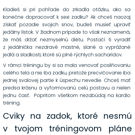
Kladieš si pri pohľade do zrkadla otázku, ako sa
konečne dopracovať k sexi zadku? Ak chceš naozaj
získať pozadie svojich snov, budeš musieť upraviť
jedálny lístok. V žiadnom prípade to však neznamená,
že máš držať nezmyselnú diétu. Postačí ti vyradiť
z jedálnička nezdravé mastné, slané a vyprážané
jedlá a sladkosti, ktoré sú plné rýchlych sacharidov.
V rámci tréningu by si sa mala venovať posilňovaniu
celého tela a nie iba zadku, pretože precvičovanie iba
jednej svalovej partie k úspechu nevedie. Chceš mať
predsa krásnu a vyformovanú celú postavu a nielen
jednu časť. Popritom všetkom nezabúdaj na kardio
tréning.
Cviky na zadok, ktoré nesmú
v tvojom tréningovom pláne