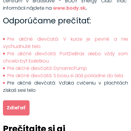
centrum v Bratislave - BODY Energy Club. Viac
informácii nájdete na
www.body.sk
.
Odporúčame prečítať:
Pre akčné dievčatá: V kurze je pevné a nie
vychudnuté telo
Pre akčné dievčatá: PortDeBras alebo vždy som
chcela byť baletkou
Pre akčné dievčatá: DynamicPump
Pre akčné dievčatá: S bosu si dáš poriadne do tela
Pre akčné dievčatá: Vďaka cvičeniu v plachtách
získaš sexi telo
Zdieľať
Prečítajte si aj