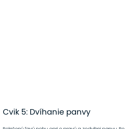
Cvik 5: Dvíhanie panvy
Pokrčenú ľavú nohu opri o pravú a zodvihni panvu. Po