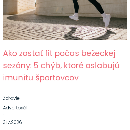
Ako zostať fit počas bežeckej
sezóny: 5 chýb, ktoré oslabujú
imunitu športovcov
Zdravie
Advertoriál
·
31.7.2026