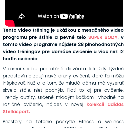
Tento video tréning je ukážkou z mesačného video
programu pre štíhle a pevné telo
SUPER BODY
. V
tomto video programe nájdete 28 plnohodnotných
video tréningov pre domáce cvičenie a viac než 12
hodín cvičenia.
V rámci seriálu pre akčné dievčatá ti každý týždeň
predstavíme zaujímavé druhy cvičení, ktoré ťa môžu
inšpirovať. Nuž a o tom, že mladá dáma má vyzerať
skvelo stále, niet pochýb. Platí to aj pre cvičenie.
Trendy outfity, určené mladým kočkám vhodné na
rozličné cvičenia, nájdeš v novej
kolekcii adidas
Stellasport.
Priestory na fotenie poskytlo Fitness a wellness