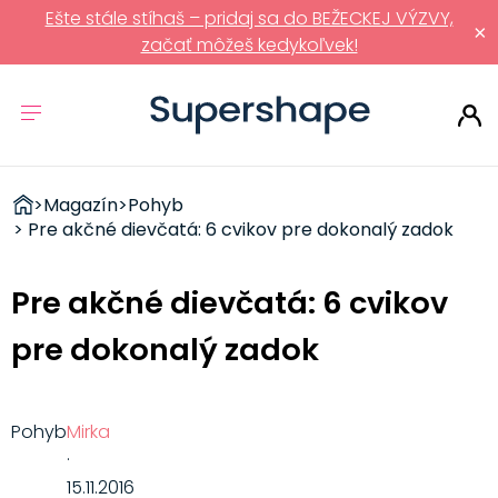
Ešte stále stíhaš – pridaj sa do BEŽECKEJ VÝZVY,
×
začať môžeš kedykoľvek!
ZDRAVÉ
>
Magazín
>
Pohyb
RÝCHLOVKY
> Pre akčné dievčatá: 6 cvikov pre dokonalý zadok
Pre akčné dievčatá: 6 cvikov
pre dokonalý zadok
Pohyb
Mirka
·
15.11.2016