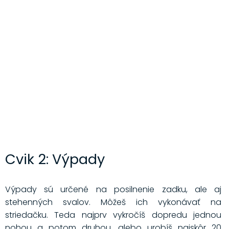
Cvik 2: Výpady
Výpady sú určené na posilnenie zadku, ale aj
stehenných svalov. Môžeš ich vykonávať na
striedačku. Teda najprv vykročíš dopredu jednou
nohou a potom druhou, alebo urobíš najskôr 20