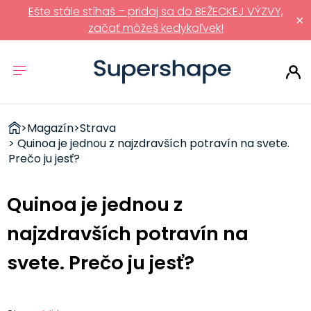
Ešte stále stíhaš – pridaj sa do BEŽECKEJ VÝZVY,
×
začať môžeš kedykoľvek!
ZDRAVÉ
>
Magazín
>
Strava
RÝCHLOVKY
> Quinoa je jednou z najzdravších potravín na svete.
Prečo ju jesť?
Quinoa je jednou z
najzdravších potravín na
svete. Prečo ju jesť?