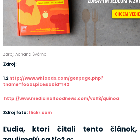
Zdroj: Adriana Švárna
Zdroj:
1,2
http://www.whfoods.com/genpage.php?
tname=foodspice&dbid=142
http://www.medicinalfoodnews.com/vol13/quinoa
Zdroj foto:
flickr.com
Ľudia, ktorí čítali tento článok,
zaujímajú sa tiež o: