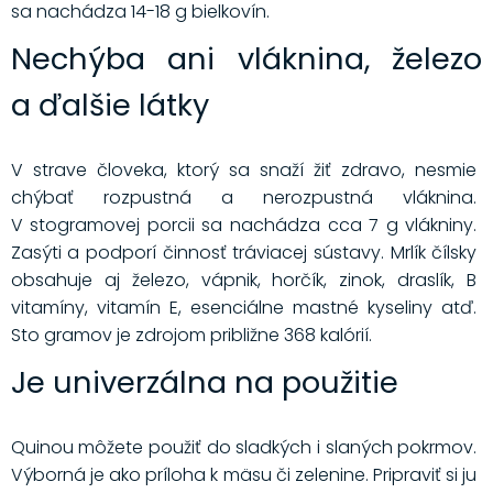
sa nachádza 14-18 g bielkovín.
Nechýba ani vláknina, železo
a ďalšie látky
V strave človeka, ktorý sa snaží žiť zdravo, nesmie
chýbať rozpustná a nerozpustná vláknina.
V stogramovej porcii sa nachádza cca 7 g vlákniny.
Zasýti a podporí činnosť tráviacej sústavy. Mrlík čílsky
obsahuje aj železo, vápnik, horčík, zinok, draslík, B
vitamíny, vitamín E, esenciálne mastné kyseliny atď.
Sto gramov je zdrojom približne 368 kalórií.
Je univerzálna na použitie
Quinou môžete použiť do sladkých i slaných pokrmov.
Výborná je ako príloha k mäsu či zelenine. Pripraviť si ju