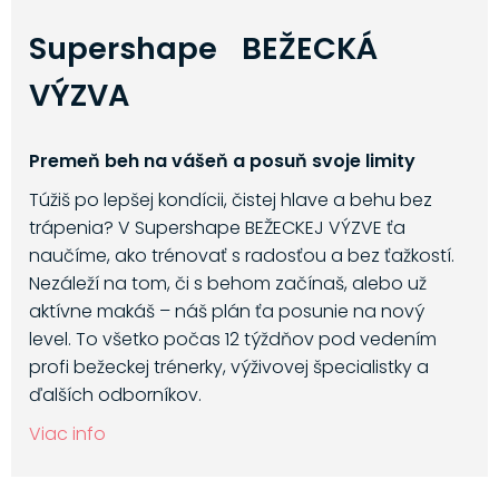
Supershape BEŽECKÁ
VÝZVA
Premeň beh na vášeň a posuň svoje limity
Túžiš po lepšej kondícii, čistej hlave a behu bez
trápenia? V Supershape BEŽECKEJ VÝZVE ťa
naučíme, ako trénovať s radosťou a bez ťažkostí.
Nezáleží na tom, či s behom začínaš, alebo už
aktívne makáš – náš plán ťa posunie na nový
level. To všetko počas 12 týždňov pod vedením
profi bežeckej trénerky, výživovej špecialistky a
ďalších odborníkov.
Viac info