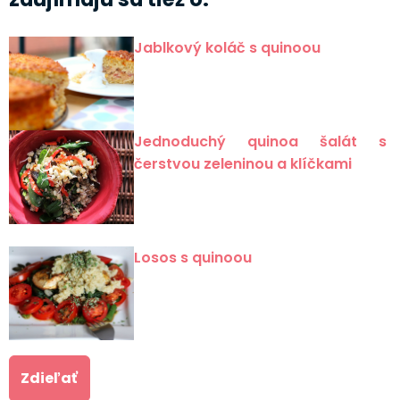
Jablkový koláč s quinoou
Jednoduchý quinoa šalát s
čerstvou zeleninou a klíčkami
Losos s quinoou
Zdieľať