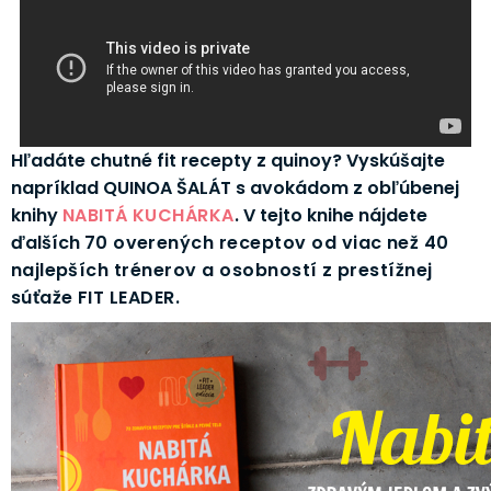
Hľadáte chutné fit recepty z quinoy? Vyskúšajte
napríklad QUINOA ŠALÁT s avokádom z obľúbenej
knihy
NABITÁ KUCHÁRKA
. V tejto knihe nájdete
ďalších
70 overených receptov od viac než 40
najlepších trénerov a osobností z prestížnej
súťaže FIT LEADER.