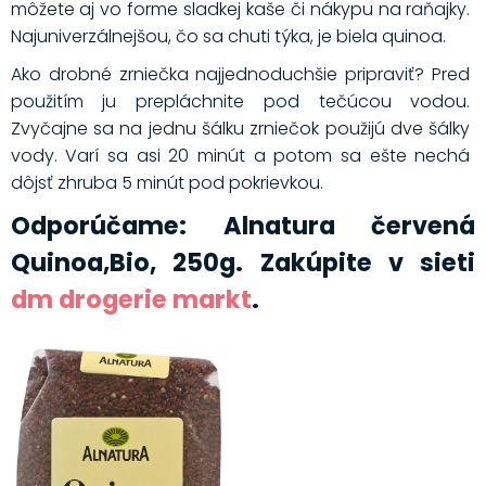
môžete aj vo forme sladkej kaše či nákypu na raňajky.
Najuniverzálnejšou, čo sa chuti týka, je biela quinoa.
Ako drobné zrniečka najjednoduchšie pripraviť? Pred
použitím ju prepláchnite pod tečúcou vodou.
Zvyčajne sa na jednu šálku zrniečok použijú dve šálky
vody. Varí sa asi 20 minút a potom sa ešte nechá
dôjsť zhruba 5 minút pod pokrievkou.
Odporúčame: Alnatura červená
Quinoa,Bio, 250g. Zakúpite v sieti
dm drogerie markt
.