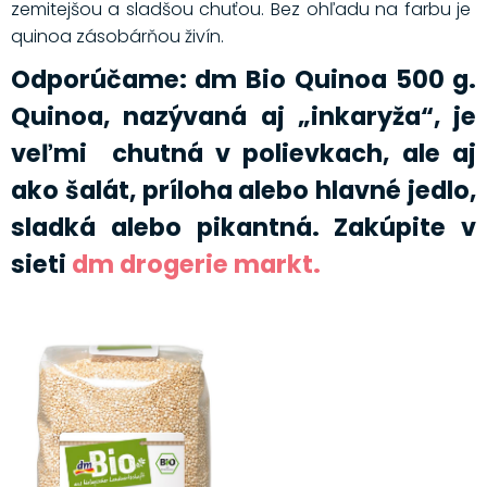
zemitejšou a sladšou chuťou. Bez ohľadu na farbu je
quinoa zásobárňou živín.
Odporúčame: dm Bio Quinoa 500 g.
Quinoa, nazývaná aj „inkaryža“, je
veľmi chutná v polievkach, ale aj
ako šalát, príloha alebo hlavné jedlo,
sladká alebo pikantná. Zakúpite v
sieti
dm drogerie markt.