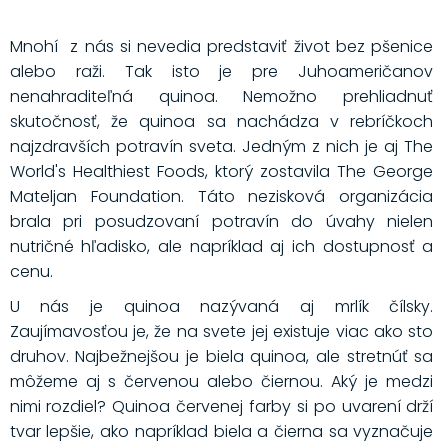
Mnohí z nás si nevedia predstaviť život bez pšenice
alebo raži. Tak isto je pre Juhoameričanov
nenahraditeľná quinoa. Nemožno prehliadnuť
skutočnosť, že quinoa sa nachádza v rebríčkoch
najzdravších potravín sveta. Jedným z nich je aj The
World's Healthiest Foods, ktorý zostavila The George
Mateljan Foundation. Táto nezisková organizácia
brala pri posudzovaní potravín do úvahy nielen
nutričné hľadisko, ale napríklad aj ich dostupnosť a
cenu.
U nás je quinoa nazývaná aj mrlík čílsky.
Zaujímavosťou je, že na svete jej existuje viac ako sto
druhov. Najbežnejšou je biela quinoa, ale stretnúť sa
môžeme aj s červenou alebo čiernou. Aký je medzi
nimi rozdiel? Quinoa červenej farby si po uvarení drží
tvar lepšie, ako napríklad biela a čierna sa vyznačuje