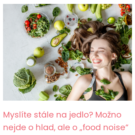
Myslíte stále na jedlo? Možno
nejde o hlad, ale o „food noise“