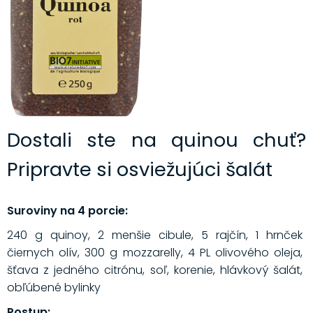
Dostali ste na quinou chuť?
Pripravte si osviežujúci šalát
Suroviny na 4 porcie:
240 g quinoy, 2 menšie cibule, 5 rajčín, 1 hrnček
čiernych olív, 300 g mozzarelly, 4 PL olivového oleja,
šťava z jedného citrónu, soľ, korenie, hlávkový šalát,
obľúbené bylinky
Postup: