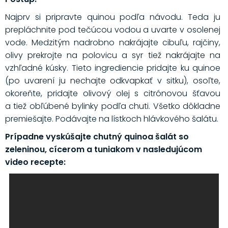
Najprv si pripravte quinou podľa návodu. Teda ju
prepláchnite pod tečúcou vodou a uvarte v osolenej
vode. Medzitým nadrobno nakrájajte cibuľu, rajčiny,
olivy prekrojte na polovicu a syr tiež nakrájajte na
vzhľadné kúsky. Tieto ingrediencie pridajte ku quinoe
(po uvarení ju nechajte odkvapkať v sitku), osoľte,
okoreňte, pridajte olivový olej s citrónovou šťavou
a tiež obľúbené bylinky podľa chuti. Všetko dôkladne
premiešajte. Podávajte na lístkoch hlávkového šalátu.
Prípadne vyskúšajte chutný quinoa šalát so
zeleninou, cícerom a tuniakom v nasledujúcom
video recepte: