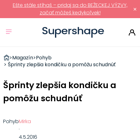
Ešte stále stíhaš – pridaj sa do BEŽECKEJ VÝZVY,
×
začať môžeš kedykoľvek!
ZDRAVÉ
>
Magazín
>
Pohyb
RÝCHLOVKY
> Šprinty zlepšia kondičku a pomôžu schudnúť
Šprinty zlepšia kondičku a
pomôžu schudnúť
Pohyb
Mirka
·
4.5.2016