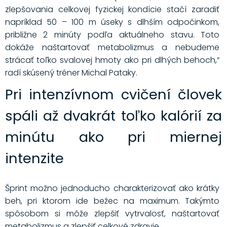
zlepšovania celkovej fyzickej kondície stačí zaradiť
napríklad 50 – 100 m úseky s dlhším odpočinkom,
približne 2 minúty podľa aktuálneho stavu. Toto
dokáže naštartovať metabolizmus a nebudeme
strácať toľko svalovej hmoty ako pri dlhých behoch,“
radí skúsený tréner Michal Pataky.
Pri intenzívnom cvičení človek
spáli až dvakrát toľko kalórií za
minútu ako pri miernej
intenzite
Šprint možno jednoducho charakterizovať ako krátky
beh, pri ktorom ide bežec na maximum. Takýmto
spôsobom si môže zlepšiť vytrvalosť, naštartovať
metabolizmus a zlepšiť celkové zdravie.