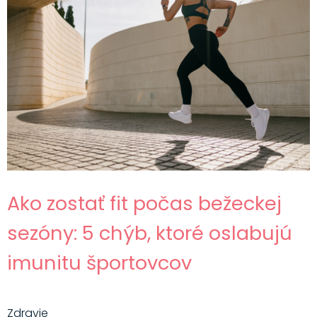
Ako zostať fit počas bežeckej
sezóny: 5 chýb, ktoré oslabujú
imunitu športovcov
Zdravie