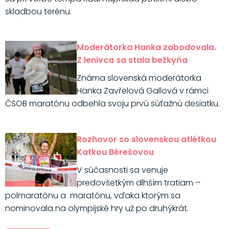
skladbou terénu.
Moderátorka Hanka zabodovala.
Z lenivca sa stala bežkyňa
Známa slovenská moderátorka
Hanka Zavřelová Gallová v rámci
ČSOB maratónu odbehla svoju prvú súťažnú desiatku.
Rozhovor so slovenskou atlétkou
Katkou Bérešovou
V súčasnosti sa venuje
predovšetkým dlhším tratiam –
polmaratónu a maratónu, vďaka ktorým sa
nominovala na olympijské hry už po druhýkrát.