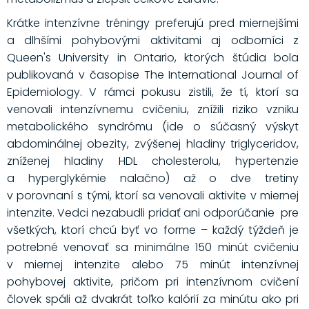
Krátke intenzívne tréningy preferujú pred miernejšími
a dlhšími pohybovými aktivitami aj odborníci z
Queen's University in Ontario, ktorých štúdia bola
publikovaná v časopise The International Journal of
Epidemiology. V rámci pokusu zistili, že tí, ktorí sa
venovali intenzívnemu cvičeniu, znížili riziko vzniku
metabolického syndrómu (ide o súčasný výskyt
abdominálnej obezity, zvýšenej hladiny triglyceridov,
zníženej hladiny HDL cholesterolu, hypertenzie
a hyperglykémie nalačno) až o dve tretiny
v porovnaní s tými, ktorí sa venovali aktivite v miernej
intenzite. Vedci nezabudli pridať ani odporúčanie pre
všetkých, ktorí chcú byť vo forme – každý týždeň je
potrebné venovať sa minimálne 150 minút cvičeniu
v miernej intenzite alebo 75 minút intenzívnej
pohybovej aktivite, pričom pri intenzívnom cvičení
človek spáli až dvakrát toľko kalórií za minútu ako pri