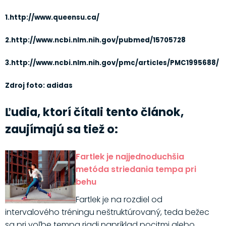
1.http://www.queensu.ca/
2.http://www.ncbi.nlm.nih.gov/pubmed/15705728
3.http://www.ncbi.nlm.nih.gov/pmc/articles/PMC1995688/
Zdroj foto: adidas
Ľudia, ktorí čítali tento článok,
zaujímajú sa tiež o:
Fartlek je najjednoduchšia
metóda striedania tempa pri
behu
Fartlek je na rozdiel od
intervalového tréningu neštruktúrovaný, teda bežec
sa pri voľbe tempa riadi napríklad pocitmi alebo