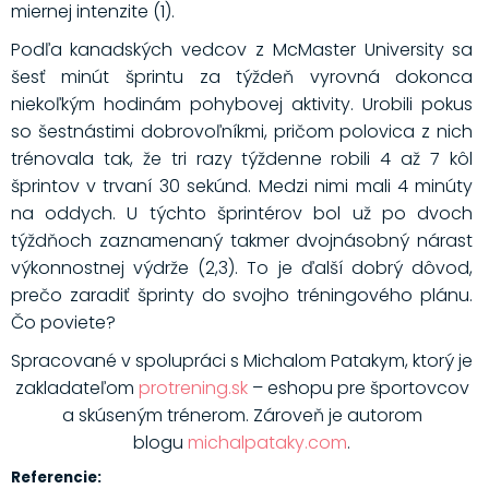
miernej intenzite (1).
Podľa kanadských vedcov z McMaster University sa
šesť minút šprintu za týždeň vyrovná dokonca
niekoľkým hodinám pohybovej aktivity. Urobili pokus
so šestnástimi dobrovoľníkmi, pričom polovica z nich
trénovala tak, že tri razy týždenne robili 4 až 7 kôl
šprintov v trvaní 30 sekúnd. Medzi nimi mali 4 minúty
na oddych. U týchto šprintérov bol už po dvoch
týždňoch zaznamenaný takmer dvojnásobný nárast
výkonnostnej výdrže (2,3). To je ďalší dobrý dôvod,
prečo zaradiť šprinty do svojho tréningového plánu.
Čo poviete?
Spracované v spolupráci s Michalom Patakym, ktorý je
zakladateľom
protrening.sk
– eshopu pre športovcov
a skúseným trénerom. Zároveň je autorom
blogu
michalpataky.com
.
Referencie: