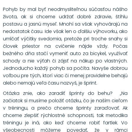
Pohyb by mal byť neodmysliteľnou súčasťou nášho
života, ak si chceme udržať dobré zdravie, štíhlu
postavu a jasnú myseľ. Mnohí sa však vyhovárajú na
nedostatok času. Ide však len o ďalšiu výhovorku, ako
umlčať výčitky svedomia, pretože pri troche snahy si
človek priestor na cvičenie nájde vždy. Počas
bežného dňa stačí vymeniť auto za bicykel, využívať
schody a nie výťah či zájsť na nákup po vlastných.
Jednoducho každý pohyb sa počíta. Navyše dobrou
voľbou pre tých, ktorí viac či menej pravidelne behajú
alebo nemajú veľa času nazvyš, je šprint.
Otázka znie, ako zaradiť šprinty do behu? „Na
začiatok si musíme položiť otázku, čo je naším cieľom
v tréningu, a prečo chceme šprinty zaraďovať. Ak
chceme zlepšiť rýchlostné schopnosti, tak metodika
tréningu je iná, ako keď chceme robiť fartlek. Vo
všeobecnosti môžeme povedať, že v rámci