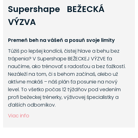
Supershape BEŽECKÁ
VÝZVA
Premeň beh na vášeň a posuň svoje limity
Túžiš po lepšej kondícii, čistej hlave a behu bez
trápenia? V Supershape BEŽECKEJ VÝZVE ťa
naučíme, ako trénovať s radosťou a bez ťažkostí.
Nezáleží na tom, či s behom začínaš, alebo už
aktívne makáš – náš plán ťa posunie na nový
level. To všetko počas 12 týždňov pod vedením
profi bežeckej trénerky, výživovej špecialistky a
ďalších odborníkov.
Viac info