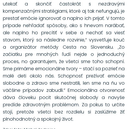
utekať a skončiť častokrát s nezdravými
kompenzačnými stratégiami, ktoré aj tak nefungujú, je
prestať emócie ignorovať a naplno ich prijať. V tomto
prípade nehľadať spôsoby, ako s hnevom narábať,
ale naplno ho precítiť v sebe a nechať sa viesť
stavom, ktorý sa následne rozvinie,“ vysvetľuje kouč
a organizátor metódy Cesta na Slovensku.
Zo
„
začiatku pre mnohých ľudí nejde o jednoduchý
proces, no garantujem, že všetci sme toho schopní.
Sme primárne emocionálne tvory – stačí sa pozrieť na
malé deti okolo nás. Schopnosť prežívať emócie
slobodne a zdravo sme nestratili, len sme na ňu vo
väčšine prípadov zabudli.” Emocionálna otvorenosť
dáva človeku pocit skutočnej slobody a navyše
predíde zdravotným problémom. Za pokus to určite
stojí, pretože všetci bez rozdielu si zaslúžime žiť
plnohodnotný a spokojný život.