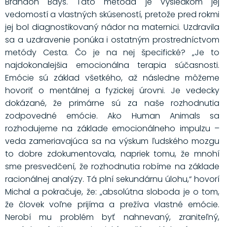
Brandon Bays. Táto metóda je výsledkom jej
vedomostí a vlastných skúseností, pretože pred rokmi
jej bol diagnostikovaný nádor na maternici. Uzdravila
sa a uzdravenie ponúka i ostatným prostredníctvom
metódy Cesta. Čo je na nej špecifické? „Je to
najdokonalejšia emocionálna terapia súčasnosti.
Emócie sú základ všetkého, až následne môžeme
hovoriť o mentálnej a fyzickej úrovni. Je vedecky
dokázané, že primárne sú za naše rozhodnutia
zodpovedné emócie. Ako Human Animals sa
rozhodujeme na základe emocionálneho impulzu –
veda zameriavajúca sa na výskum ľudského mozgu
to dobre zdokumentovala, napriek tomu, že mnohí
sme presvedčení, že rozhodnutia robíme na základe
racionálnej analýzy. Tá plní sekundárnu úlohu,“ hovorí
Michal a pokračuje, že: „absolútna sloboda je o tom,
že človek voľne prijíma a prežíva vlastné emócie.
Nerobí mu problém byť nahnevaný, zraniteľný,