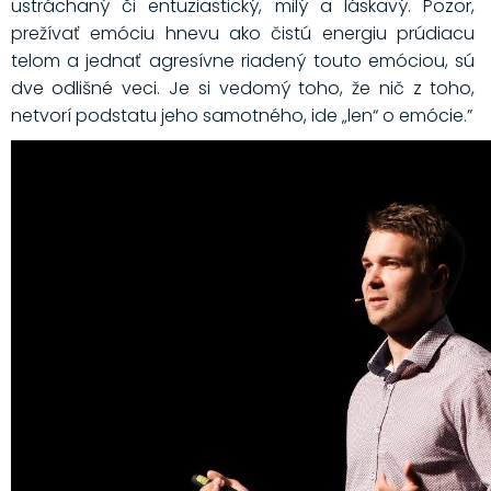
ustráchaný či entuziastický, milý a láskavý. Pozor,
prežívať emóciu hnevu ako čistú energiu prúdiacu
telom a jednať agresívne riadený touto emóciou, sú
dve odlišné veci. Je si vedomý toho, že nič z toho,
netvorí podstatu jeho samotného, ide „len“ o emócie.”