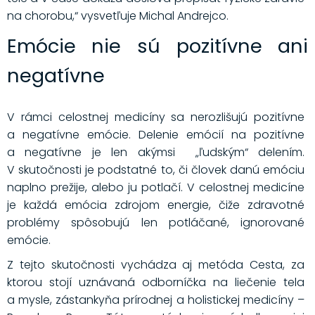
na chorobu,“ vysvetľuje Michal Andrejco.
Emócie nie sú pozitívne ani
negatívne
V rámci celostnej medicíny sa nerozlišujú pozitívne
a negatívne emócie. Delenie emócií na pozitívne
a negatívne je len akýmsi „ľudským“ delením.
V skutočnosti je podstatné to, či človek danú emóciu
naplno prežije, alebo ju potlačí. V celostnej medicíne
je každá emócia zdrojom energie, čiže zdravotné
problémy spôsobujú len potláčané, ignorované
emócie.
Z tejto skutočnosti vychádza aj metóda Cesta, za
ktorou stojí uznávaná odborníčka na liečenie tela
a mysle, zástankyňa prírodnej a holistickej medicíny –