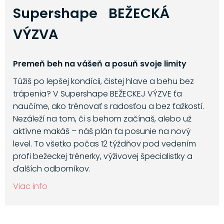
Supershape BEŽECKÁ
VÝZVA
Premeň beh na vášeň a posuň svoje limity
Túžiš po lepšej kondícii, čistej hlave a behu bez
trápenia? V Supershape BEŽECKEJ VÝZVE ťa
naučíme, ako trénovať s radosťou a bez ťažkostí.
Nezáleží na tom, či s behom začínaš, alebo už
aktívne makáš – náš plán ťa posunie na nový
level. To všetko počas 12 týždňov pod vedením
profi bežeckej trénerky, výživovej špecialistky a
ďalších odborníkov.
Viac info