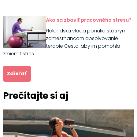
Ako sa zbaviť pracovného stresu?
Holandská vláda ponúka štátnym
zamestnancom absolvovanie
terapie Cesta, aby im pomohla
zmierniť stres.
Zdieľať
Prečítajte si aj