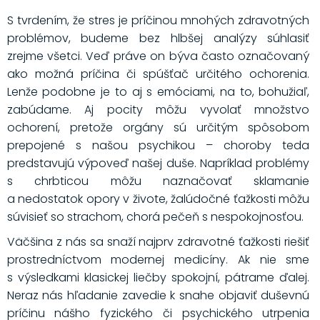
S tvrdením, že stres je príčinou mnohých zdravotných
problémov, budeme bez hlbšej analýzy súhlasiť
zrejme všetci. Veď práve on býva často označovaný
ako možná príčina či spúšťač určitého ochorenia.
Lenže podobne je to aj s emóciami, na to, bohužiaľ,
zabúdame. Aj pocity môžu vyvolať množstvo
ochorení, pretože orgány sú určitým spôsobom
prepojené s našou psychikou – choroby teda
predstavujú výpoveď našej duše. Napríklad problémy
s chrbticou môžu naznačovať sklamanie
a nedostatok opory v živote, žalúdočné ťažkosti môžu
súvisieť so strachom, chorá pečeň s nespokojnosťou.
Väčšina z nás sa snaží najprv zdravotné ťažkosti riešiť
prostredníctvom modernej medicíny. Ak nie sme
s výsledkami klasickej liečby spokojní, pátrame ďalej.
Neraz nás hľadanie zavedie k snahe objaviť duševnú
príčinu nášho fyzického či psychického utrpenia