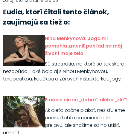
Zdroj foto: Michal Andrejco
Ľudia, ktorí čítali tento článok,
zaujímajú sa tiež o:
Nina Menkynová: Joga mi
pomohla zmeniť pohľad na môj
život i moje telo
Sú stretnutia, na ktoré sa tak skoro
nezabúda. Také bolo aj s Ninou Menkynovou,
terapeutkou, koučkou a zároveň inštruktorkou jogy.
Emócie nie sú „dobré“ alebo „zlé“!
Ak dieťa začne plakať, nezisťujeme
príčinu tohto emocionálneho
prejavu, ale snažíme sa ho utíšiť,
umlčať.