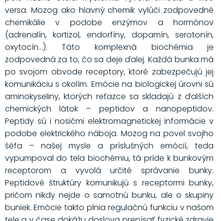
versa. Mozog ako hlavný chemik vylúči zodpovedné
chemikálie v podobe enzýmov a hormónov
(adrenalín, kortizol, endorfíny, dopamín, serotonín,
oxytocín...). Táto komplexná biochémia je
zodpovedná za to, čo sa deje ďalej. Každá bunka má
po svojom obvode receptory, ktoré zabezpečujú jej
komunikáciu s okolím. Emócie na biologickej úrovni sú
aminokyseliny, ktorých reťazce sa skladajú z ďalších
chemických látok – peptidov a nanopeptidov.
Peptidy sú i nosičmi elektromagnetickej informácie v
podobe elektrického náboja. Mozog na povel svojho
šéfa – našej mysle a príslušných emócií, teda
vypumpoval do tela biochémiu, tá príde k bunkovým
receptorom a vyvolá určité správanie bunky.
Peptidové štruktúry komunikujú s receptormi bunky,
pričom nikdy nejde o samotnú bunku, ale o skupiny
buniek. Emócie takto plnia regulačnú funkciu v našom
tele a v čase dokážu doslova prepísať fyzické zdravie