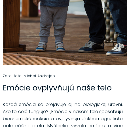
Zdroj foto: Michal Andrejco
Emócie ovplyvňujú naše telo
Každá emócia sa prejavuje aj na biologickej úrovni.
Ako to celé funguje? „Emócie v našom tele spôsobujú
biochemickú reakciu a ovplyvňujú elektromagnetické
pole nášho otela. Myšlienka vyvolá emóciu a vice