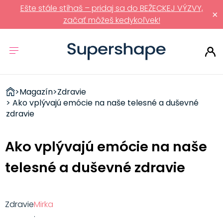
Ešte stále stíhaš – pridaj sa do BEŽECKEJ VÝZVY,
×
začať môžeš kedykoľvek!
ZDRAVÉ
>
Magazín
>
Zdravie
RÝCHLOVKY
> Ako vplývajú emócie na naše telesné a duševné
zdravie
Ako vplývajú emócie na naše
telesné a duševné zdravie
Zdravie
Mirka
·