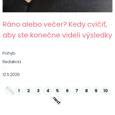
Ráno alebo večer? Kedy cvičiť,
aby ste konečne videli výsledky
Pohyb
Redakcia
·
12.5.2026
back
1
2
3
4
5
6
7
8
9
10
next