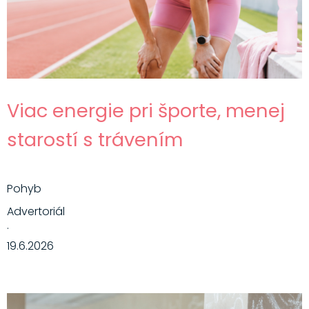
Viac energie pri športe, menej
starostí s trávením
Pohyb
Advertoriál
·
19.6.2026