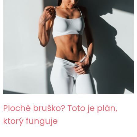
Ploché bruško? Toto je plán,
ktorý funguje