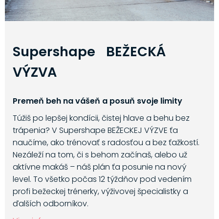
Supershape BEŽECKÁ
VÝZVA
Premeň beh na vášeň a posuň svoje limity
Túžiš po lepšej kondícii, čistej hlave a behu bez
trápenia? V Supershape BEŽECKEJ VÝZVE ťa
naučíme, ako trénovať s radosťou a bez ťažkostí.
Nezáleží na tom, či s behom začínaš, alebo už
aktívne makáš – náš plán ťa posunie na nový
level. To všetko počas 12 týždňov pod vedením
profi bežeckej trénerky, výživovej špecialistky a
ďalších odborníkov.