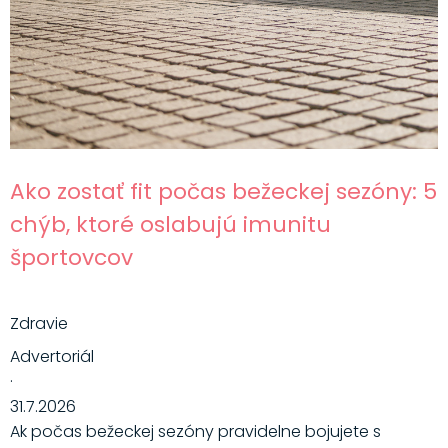
Ako zostať fit počas bežeckej sezóny: 5
chýb, ktoré oslabujú imunitu
športovcov
Zdravie
Advertoriál
·
31.7.2026
Ak počas bežeckej sezóny pravidelne bojujete s