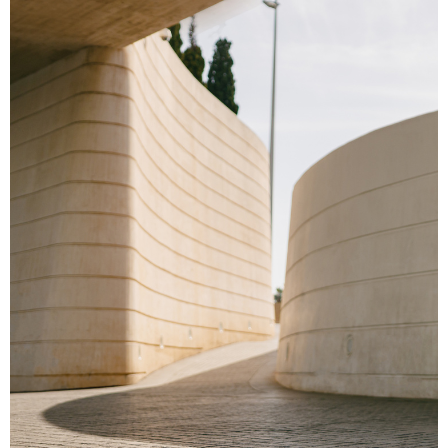
Hlavné jedlá
Šaláty
Dezerty
Nápoje
Ostatné
Motivácia
Zdravie