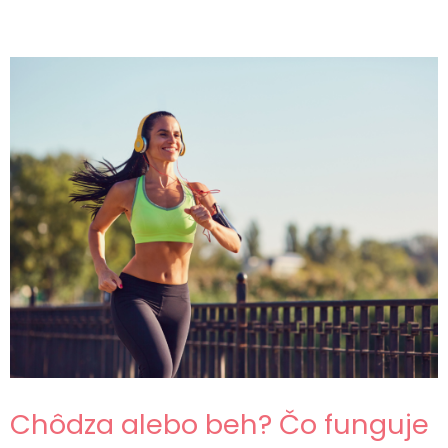
Chôdza alebo beh? Čo funguje