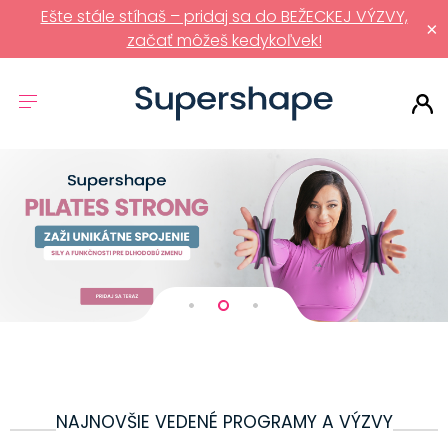
Ešte stále stíhaš – pridaj sa do BEŽECKEJ VÝZVY,
×
začať môžeš kedykoľvek!
NAJNOVŠIE VEDENÉ PROGRAMY A VÝZVY