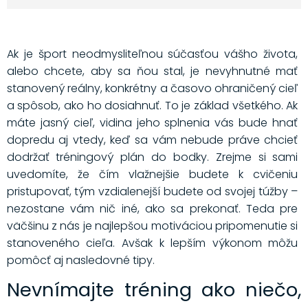
Ak je šport neodmysliteľnou súčasťou vášho života,
alebo chcete, aby sa ňou stal, je nevyhnutné mať
stanovený reálny, konkrétny a časovo ohraničený cieľ
a spôsob, ako ho dosiahnuť. To je základ všetkého. Ak
máte jasný cieľ, vidina jeho splnenia vás bude hnať
dopredu aj vtedy, keď sa vám nebude práve chcieť
dodržať tréningový plán do bodky. Zrejme si sami
uvedomíte, že čím vlažnejšie budete k cvičeniu
pristupovať, tým vzdialenejší budete od svojej túžby –
nezostane vám nič iné, ako sa prekonať. Teda pre
väčšinu z nás je najlepšou motiváciou pripomenutie si
stanoveného cieľa. Avšak k lepším výkonom môžu
pomôcť aj nasledovné tipy.
Nevnímajte tréning ako niečo,