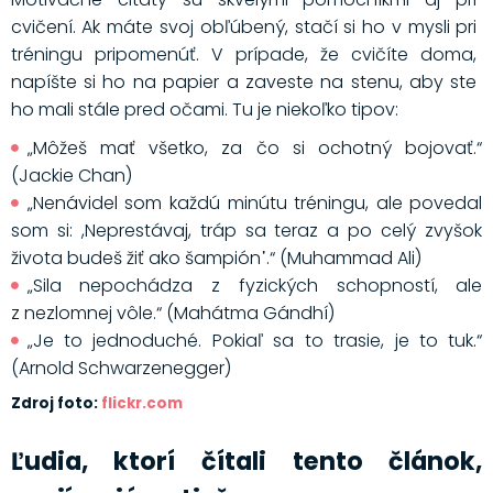
cvičení. Ak máte svoj obľúbený, stačí si ho v mysli pri
tréningu pripomenúť. V prípade, že cvičíte doma,
napíšte si ho na papier a zaveste na stenu, aby ste
ho mali stále pred očami. Tu je niekoľko tipov:
„Môžeš mať všetko, za čo si ochotný bojovať.“
(Jackie Chan)
„Nenávidel som každú minútu tréningu, ale povedal
som si: ,Neprestávaj, tráp sa teraz a po celý zvyšok
života budeš žiť ako šampión᾿.“ (Muhammad Ali)
„Sila nepochádza z fyzických schopností, ale
z nezlomnej vôle.“ (Mahátma Gándhí)
„Je to jednoduché. Pokiaľ sa to trasie, je to tuk.“
(Arnold Schwarzenegger)
Zdroj foto:
flickr.com
Ľudia, ktorí čítali tento článok,