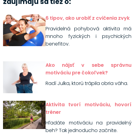
zaujímajú sa tiež o:
6 tipov, ako urobiť z cvičenia zvyk
Pravidelná pohybová aktivita má
mnoho fyzických i psychických
benefitov.
Ako nájsť v sebe správnu
motiváciu pre čokoľvek?
Radí Julka, ktorú trápila obria váha.
Aktivita tvorí motiváciu, hovorí
tréner
Hľadáte motiváciu na pravidelný
beh? Tak jednoducho začnite.