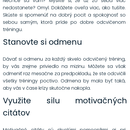
Nechce sa vám? Myslíte si, že už zo seba viac
nedostanete? Omyl. Dokážete oveľa viac, ako tušíte.
Skúste si spomenúť na dobrý pocit a spokojnosť so
sebou samým, ktorá príde po dobre odcvičenom
tréningu.
Stanovte si odmenu
Dávať si odmenu za každý skvelo odcvičený tréning,
by vás zrejme priviedlo na mizinu. Môžete sa však
odmeniť raz mesačne za predpokladu, že ste odcvičili
všetky tréningy poctivo. Odmena by mala byť taká,
aby vás v čase krízy skutočne nakopla.
Využite silu motivačných
citátov
Motivačné citáty sú skvelými pomocníkmi aj pri