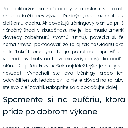
Pre niektorých sú neúspechy z minulosti v oblasti
chudnutia či fitnes výzvou. Pre iných, naopak, cestou k
ďalšiemu krachu. Ak považujú tréningový plán za príliš
náročný (hoci v skutočnosti nie je, iba musia zmeniť
dovtedy zabehnutú životnú rutinu), povedia si, že
nemá zmysel pokračovať, že to aj tak nezvládnu ako
niekoľkokrát predtým. Tu je potrebné pripraviť sa
vopred psychicky na to, že nie vždy ide všetko podľa
plánu, že prídu krízy. Avšak najdôležitejšie je nikdy sa
nevzdať! Vynechali ste dva tréningy alebo ich
odcvičili len tak, ledabolo? To nie je dôvod na to, aby
ste svoj cieľ zavrhli. Nakopnite sa a pokračujte ďalej.
Spomeňte si na eufóriu, ktorá
príde po dobrom výkone