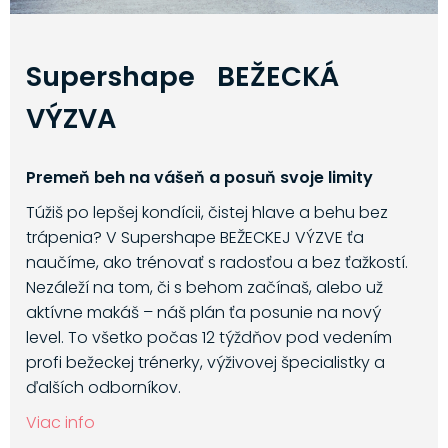
Supershape BEŽECKÁ
VÝZVA
Premeň beh na vášeň a posuň svoje limity
Túžiš po lepšej kondícii, čistej hlave a behu bez
trápenia? V Supershape BEŽECKEJ VÝZVE ťa
naučíme, ako trénovať s radosťou a bez ťažkostí.
Nezáleží na tom, či s behom začínaš, alebo už
aktívne makáš – náš plán ťa posunie na nový
level. To všetko počas 12 týždňov pod vedením
profi bežeckej trénerky, výživovej špecialistky a
ďalších odborníkov.
Viac info