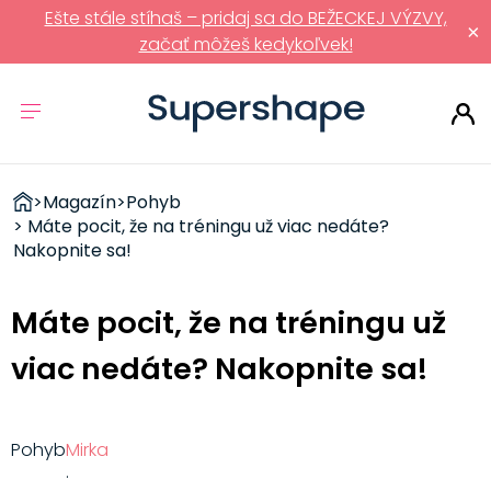
Ešte stále stíhaš – pridaj sa do BEŽECKEJ VÝZVY,
×
začať môžeš kedykoľvek!
ZDRAVÉ
>
Magazín
>
Pohyb
RÝCHLOVKY
> Máte pocit, že na tréningu už viac nedáte?
Nakopnite sa!
Máte pocit, že na tréningu už
viac nedáte? Nakopnite sa!
Pohyb
Mirka
·