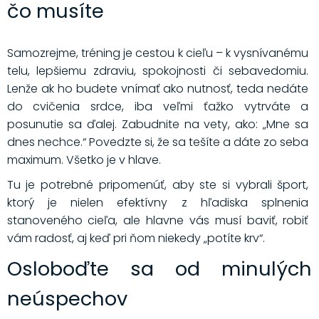
čo musíte
Samozrejme, tréning je cestou k cieľu – k vysnívanému
telu, lepšiemu zdraviu, spokojnosti či sebavedomiu.
Lenže ak ho budete vnímať ako nutnosť, teda nedáte
do cvičenia srdce, iba veľmi ťažko vytrváte a
posunutie sa ďalej. Zabudnite na vety, ako: „Mne sa
dnes nechce.“ Povedzte si, že sa tešíte a dáte zo seba
maximum. Všetko je v hlave.
Tu je potrebné pripomenúť, aby ste si vybrali šport,
ktorý je nielen efektívny z hľadiska splnenia
stanoveného cieľa, ale hlavne vás musí baviť, robiť
vám radosť, aj keď pri ňom niekedy „potíte krv“.
Osloboďte sa od minulých
neúspechov