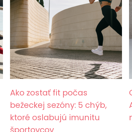
Ako zostať fit počas
bežeckej sezóny: 5 chýb,
ktoré oslabujú imunitu
športovcov