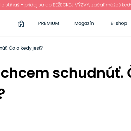
ále stíhaš – pridaj sa do BEŽECKEJ VÝZVY, začať môžeš ked
PREMIUM
Magazín
E-shop
ť. Čo a kedy jesť?
chcem schudnúť. 
?