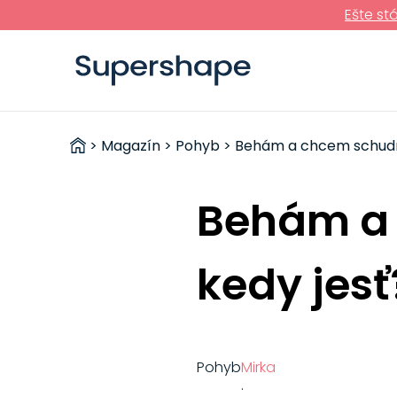
Ešte st
ZDRAVÉ
>
Magazín
>
Pohyb
> Behám a chcem schudnú
RÝCHLOVKY
Behám a 
kedy jesť
Pohyb
Mirka
·