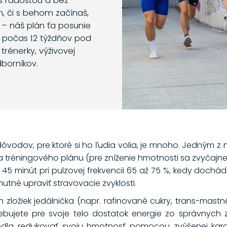
s radosťou a bez
m, či s behom začínaš,
 – náš plán ťa posunie
o počas 12 týždňov pod
trénerky, výživovej
dborníkov.
ôvodov, pre ktoré si ho ľudia volia, je mnoho. Jedným z n
 tréningového plánu (pre zníženie hmotnosti sa zvyčaj
 45 minút pri pulzovej frekvencii 65 až 75 %, kedy dochád
nutné upraviť stravovacie zvyklosti.
ložiek jedálnička (napr. rafinované cukry, trans-mastné k
bujete pre svoje telo dostatok energie zo správnych zd
odla redukovať svoju hmotnosť pomocou zvýšenej kard