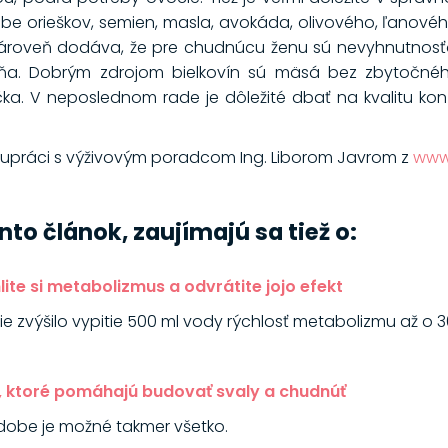
be orieškov, semien, masla, avokáda, olivového, ľanovéh
. Zároveň dodáva, že pre chudnúcu ženu sú nevyhnutnosťo
ňa. Dobrým zdrojom bielkovín sú mäsá bez zbytočného
jíčka. V neposlednom rade je dôležité dbať na kvalitu k
upráci s výživovým poradcom Ing. Liborom Javrom z
www.
tento článok, zaujímajú sa tiež o:
hlite si metabolizmus a odvrátite jojo efekt
ie zvýšilo vypitie 500 ml vody rýchlosť metabolizmu až o 3
, ktoré pomáhajú budovať svaly a chudnúť
dobe je možné takmer všetko.