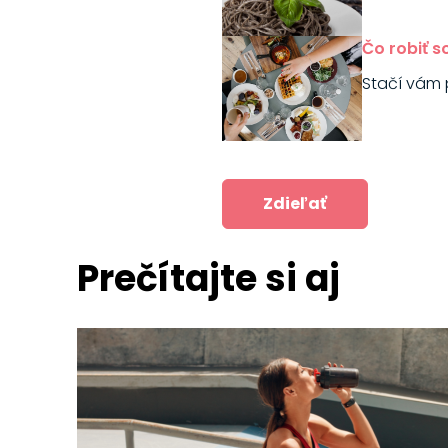
Čo robiť 
Stačí vám 
Zdieľať
Prečítajte si aj