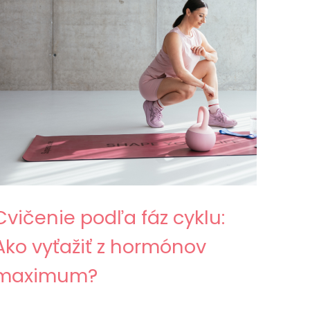
Cvičenie podľa fáz cyklu:
Ako vyťažiť z hormónov
maximum?