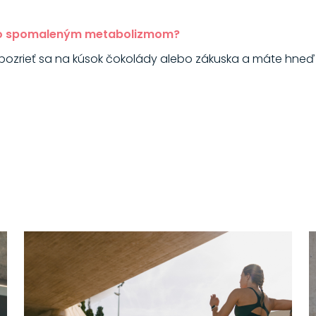
so spomaleným metabolizmom?
pozrieť sa na kúsok čokolády alebo zákuska a máte hneď