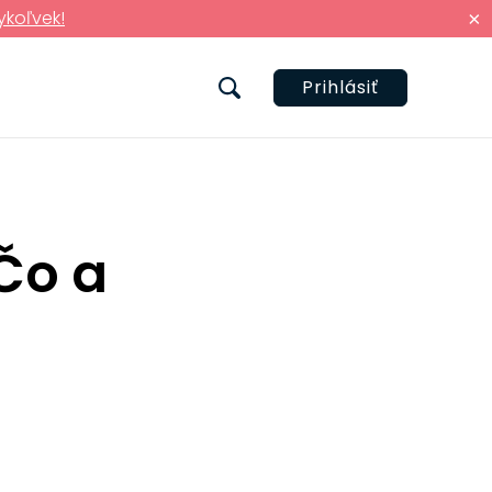
ykoľvek!
×
Prihlásiť
Čo a