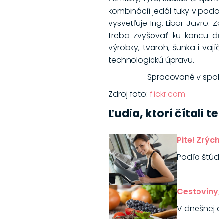
kombinácií jedál tuky v podo
vysvetľuje Ing. Libor Javro
treba zvyšovať ku koncu d
výrobky, tvaroh, šunka i va
technologickú úpravu.
Spracované v spol
Zdroj foto:
flickr.com
Ľudia, ktorí čítali 
Pite! Zrýc
Podľa štúd
Cestoviny
V dnešnej 