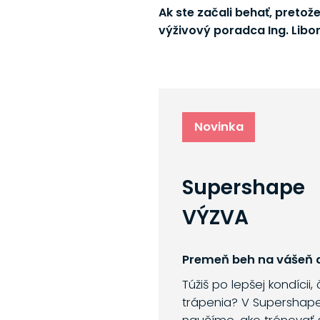
Ak ste začali behať, pretož
výživový poradca Ing. Libor
Novinka
Supershape
VÝZVA
Premeň beh na vášeň a
Túžiš po lepšej kondícii,
trápenia? V Supershap