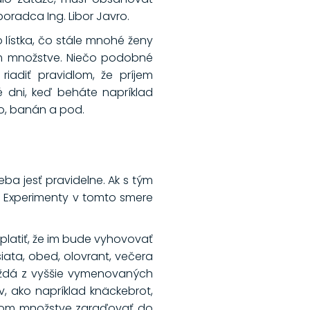
poradca Ing. Libor Javro.
 lístka, čo stále mnohé ženy
om množstve. Niečo podobné
riadiť pravidlom, že príjem
é dni, keď beháte napríklad
ko, banán a pod.
ba jesť pravidelne. Ak s tým
. Experimenty v tomto smere
platiť, že im bude vyhovovať
iata, obed, olovrant, večera
aždá z vyššie vymenovaných
 ako napríklad knäckebrot,
rávnom množstve zaraďovať do