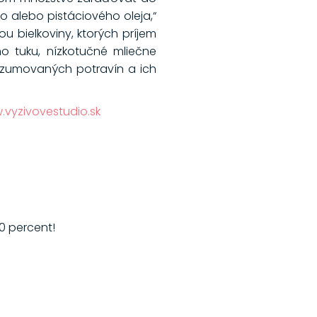
o alebo pistáciového oleja,“
u bielkoviny, ktorých príjem
 tuku, nízkotučné mliečne
onzumovaných potravín a ich
vyzivovestudio.sk
0 percent!