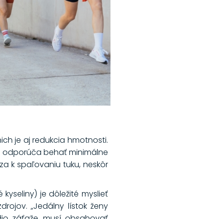
ich je aj redukcia hmotnosti.
ne odporúča behať minimálne
za k spaľovaniu tuku, neskôr
yseliny) je dôležité myslieť
rojov. „Jedálny lístok ženy
io záťaže, musí obsahovať