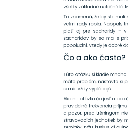
všetky základné nutričné látk
To znamená, že by ste mali 
veľmi rady robia. Naopak, 
platí aj pre sacharidy – v 
sacharidov by sa mal s prib
popoludní. Vtedy je dobré do
Čo a ako často?
Túto otázku si kladie mnoho
máte problém, nastavte si p
sa nie vždy vyplácajú.
Ako na otázku čo jesť a ako 
pravidelná frekvencia príjmu
a pozor, pred tréningom ni
stravovacích jednotiek by 
zemiaky, ryžu, kuskus či qu