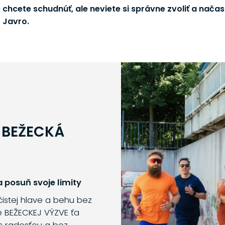
e chcete schudnúť, ale neviete si správne zvoliť a nača
 Javro.
 BEŽECKÁ
 posuň svoje limity
 čistej hlave a behu bez
e BEŽECKEJ VÝZVE ťa