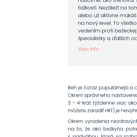
naučíme, ako trénovať 
ťažkostí. Nezáleží na to
alebo už aktívne makáš
na nový level. To všetk
vedením profi bežeckej 
špecialistky a ďalších o
Viac info
Beh je čoraz populárnejší a d
Okrem správneho nastavenia
3 – 4-krát týždenne viac ako
môžete zaradiť HIIT) je nevyh
Okrem vyradenia nezdravých z
na to, že ako bežkyňa potre
s nadváhou, ktorá sa rozh