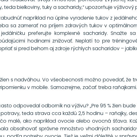
y, teda bielkoviny, tuky a sacharidy,“ upozorňuje výživový 
zabudnúť napríklad na úplne vyradenie tukov z jedálneho
treba sa zamerať na príjem zdravých tukov v optimáln
jedálničku preferujte komplexné sacharidy. Snažte sa 
údajúcimi hodinami znižovať. Neplatí to pre tréningov
priať si pred behom aj zdroje rýchlych sacharidov – jabl
 žien s nadváhou. Vo všeobecnosti možno povedať, že tre
ripomienku v mobile. Samozrejme, začať treba raňajkami
často odpovedal odborník na výživu? „Pre 95 % žien bude 
 potravy, teda strava cca každú 2,5 hodinu – raňajky, des
ečo malé, ako napríklad ovocie alebo ovocná šťava. K
mala obsahovať správne množstvo vhodných sacharidov,
inou, podľa potreby ovocie. Tiež je veľmi dôležité v sp