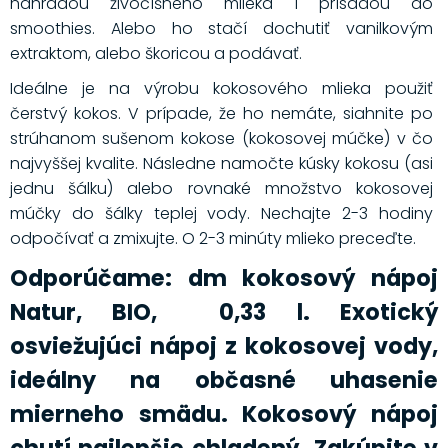
náhradou živočíšneho mlieka i prísadou do
smoothies. Alebo ho stačí dochutiť vanilkovým
extraktom, alebo škoricou a podávať.
Ideálne je na výrobu kokosového mlieka použiť
čerstvý kokos. V prípade, že ho nemáte, siahnite po
strúhanom sušenom kokose (kokosovej múčke) v čo
najvyššej kvalite. Následne namočte kúsky kokosu (asi
jednu šálku) alebo rovnaké množstvo kokosovej
múčky do šálky teplej vody. Nechajte 2-3 hodiny
odpočívať a zmixujte. O 2-3 minúty mlieko preceďte.
Odporúčame: dm kokosový nápoj
Natur, BIO, 0,33 l. Exotický
osviežujúci nápoj z kokosovej vody,
ideálny na občasné uhasenie
mierneho smädu. Kokosový nápoj
chutí najlepšie chladený. Zakúpite v