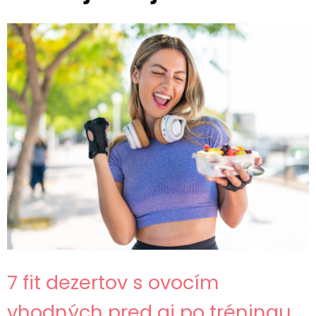
7 fit dezertov s ovocím
vhodných pred aj po tréningu