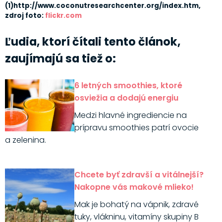
(1)http://www.coconutresearchcenter.org/index.htm,
zdroj foto:
flickr.com
Ľudia, ktorí čítali tento článok,
zaujímajú sa tiež o:
6 letných smoothies, ktoré
osviežia a dodajú energiu
Medzi hlavné ingrediencie na
prípravu smoothies patrí ovocie
a zelenina.
Chcete byť zdravší a vitálnejší?
Nakopne vás makové mlieko!
Mak je bohatý na vápnik, zdravé
tuky, vlákninu, vitamíny skupiny B