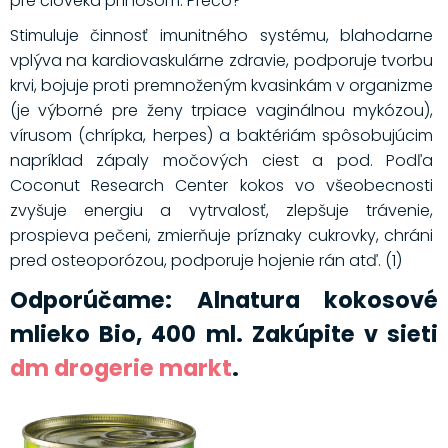
pre človeka prínosom. Prečo?
Stimuluje činnosť imunitného systému, blahodarne
vplýva na kardiovaskulárne zdravie, podporuje tvorbu
krvi, bojuje proti premnoženým kvasinkám v organizme
(je výborné pre ženy trpiace vaginálnou mykózou),
vírusom (chrípka, herpes) a baktériám spôsobujúcim
napríklad zápaly močových ciest a pod. Podľa
Coconut Research Center kokos vo všeobecnosti
zvyšuje energiu a vytrvalosť, zlepšuje trávenie,
prospieva pečeni, zmierňuje príznaky cukrovky, chráni
pred osteoporózou, podporuje hojenie rán atď. (1)
Odporúčame: Alnatura kokosové
mlieko Bio, 400 ml. Zakúpite v sieti
dm drogerie markt
.