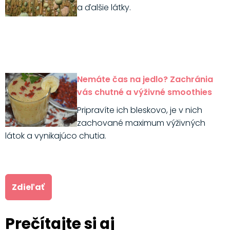
a ďalšie látky.
Nemáte čas na jedlo? Zachránia
vás chutné a výživné smoothies
Pripravíte ich bleskovo, je v nich
zachované maximum výživných
látok a vynikajúco chutia.
Zdieľať
Prečítajte si aj