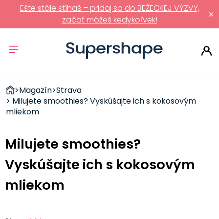
Ešte stále stíhaš – pridaj sa do BEŽECKEJ VÝZVY,
×
začať môžeš kedykoľvek!
ZDRAVÉ
>
Magazín
>
Strava
RÝCHLOVKY
> Milujete smoothies? Vyskúšajte ich s kokosovým
mliekom
Milujete smoothies?
Vyskúšajte ich s kokosovým
mliekom