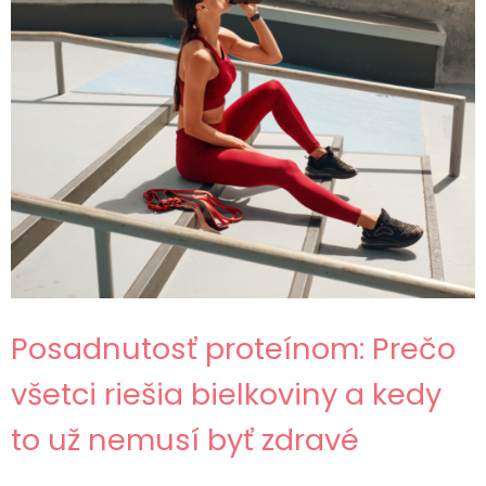
Posadnutosť proteínom: Prečo
všetci riešia bielkoviny a kedy
to už nemusí byť zdravé