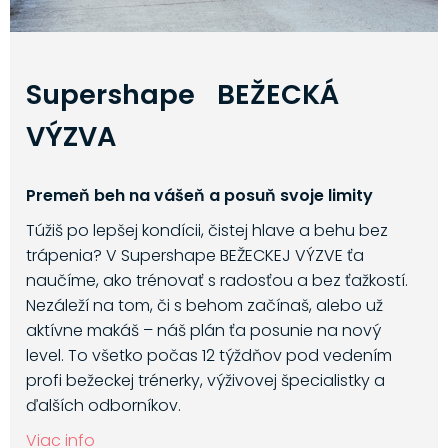
Supershape BEŽECKÁ
VÝZVA
Premeň beh na vášeň a posuň svoje limity
Túžiš po lepšej kondícii, čistej hlave a behu bez
trápenia? V Supershape BEŽECKEJ VÝZVE ťa
naučíme, ako trénovať s radosťou a bez ťažkostí.
Nezáleží na tom, či s behom začínaš, alebo už
aktívne makáš – náš plán ťa posunie na nový
level. To všetko počas 12 týždňov pod vedením
profi bežeckej trénerky, výživovej špecialistky a
ďalších odborníkov.
Viac info