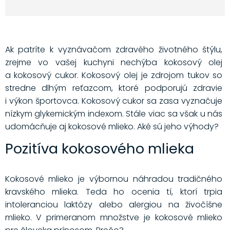
Ak patríte k vyznávačom zdravého životného štýlu,
zrejme vo vašej kuchyni nechýba kokosový olej
a kokosový cukor. Kokosový olej je zdrojom tukov so
stredne dlhým reťazcom, ktoré podporujú zdravie
i výkon športovca. Kokosový cukor sa zasa vyznačuje
nízkym glykemickým indexom. Stále viac sa však u nás
udomácňuje aj kokosové mlieko. Aké sú jeho výhody?
Pozitíva kokosového mlieka
Kokosové mlieko je výbornou náhradou tradičného
kravského mlieka. Teda ho ocenia tí, ktorí trpia
intoleranciou laktózy alebo alergiou na živočíšne
mlieko. V primeranom množstve je kokosové mlieko