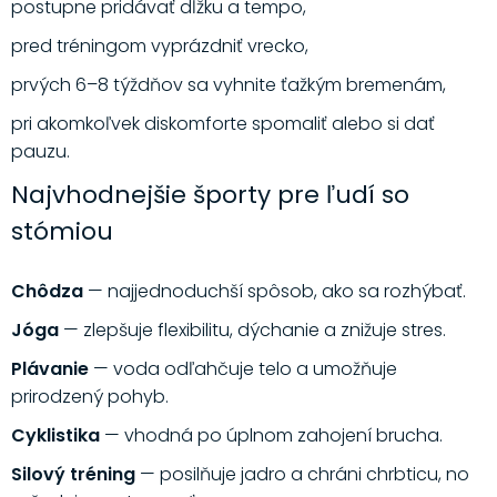
postupne pridávať dĺžku a tempo,
pred tréningom vyprázdniť vrecko,
prvých 6–8 týždňov sa vyhnite ťažkým bremenám,
pri akomkoľvek diskomforte spomaliť alebo si dať
pauzu.
Najvhodnejšie športy pre ľudí so
stómiou
Chôdza
— najjednoduchší spôsob, ako sa rozhýbať.
Jóga
— zlepšuje flexibilitu, dýchanie a znižuje stres.
Plávanie
— voda odľahčuje telo a umožňuje
prirodzený pohyb.
Cyklistika
— vhodná po úplnom zahojení brucha.
Silový tréning
— posilňuje jadro a chráni chrbticu, no