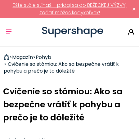
Ešte stále stíhaš – pridaj sa do BEŽECKEJ VÝZVY,
×
začať môžeš kedykoľvek!
ZDRAVÉ
>
Magazín
>
Pohyb
RÝCHLOVKY
> Cvičenie so stómiou: Ako sa bezpečne vrátiť k
pohybu a prečo je to dôležité
Cvičenie so stómiou: Ako sa
bezpečne vrátiť k pohybu a
prečo je to dôležité