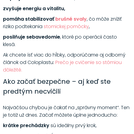
zvyšuje energiu a vitalitu,
pomáha stabilizovať
brušné svaly
, čo môže znížiť
riziko podtekania
stomickej pomôcky
,
posilňuje sebavedomie
, ktoré po operácii často
klesá.
Ak chcete ísť viac do hĺbky, odporúčame aj odborný
článok od Coloplastu:
Prečo je cvičenie so stómiou
dôležité.
Ako začať bezpečne – aj keď ste
predtým necvičili
Najväčšou chybou je čakať na „správny moment“. Ten
je totiž už dnes. Začať môžete úplne jednoducho:
krátke prechádzky
sú ideálny prvý krok,