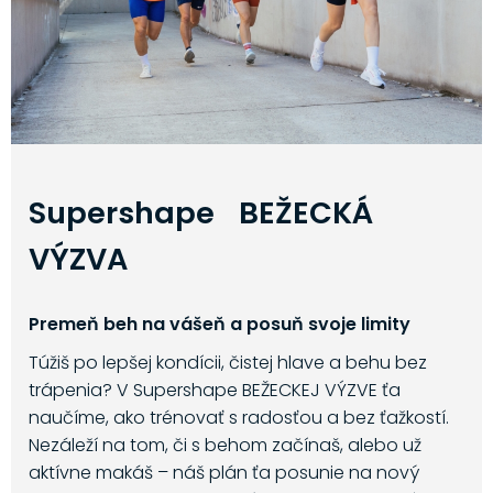
Supershape BEŽECKÁ
VÝZVA
Premeň beh na vášeň a posuň svoje limity
Túžiš po lepšej kondícii, čistej hlave a behu bez
trápenia? V Supershape BEŽECKEJ VÝZVE ťa
naučíme, ako trénovať s radosťou a bez ťažkostí.
Nezáleží na tom, či s behom začínaš, alebo už
aktívne makáš – náš plán ťa posunie na nový