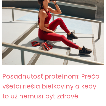
Posadnutosť proteínom: Prečo
všetci riešia bielkoviny a kedy
to už nemusí byť zdravé