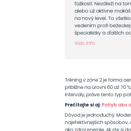
ťažkostí. Nezáleží na to
alebo už aktívne makáš
na nový level. To všetk
vedením profi bežeckej 
špecialistky a ďalších o
Viac info
Tréning v zóne 2 je forma aer
približne na úrovni 60 až 70 
intervaly, práve tento typ 
Prečítajte si aj:
Pohyb ako ov
Dôvod je jednoduchý. Modern
najefektívnejších spôsobov, 
ako zdroj energie. Ak ste si 