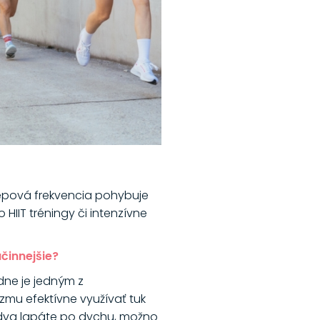
a tepová frekvencia pohybuje
HIIT tréningy či intenzívne
činnejšie?
dne je jedným z
zmu efektívne využívať tuk
m ledva lapáte po dychu, možno