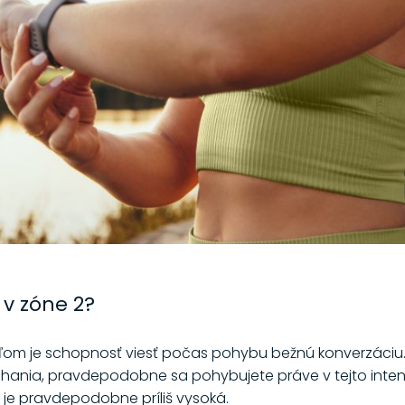
 v zóne 2?
m je schopnosť viesť počas pohybu bežnú konverzáciu. 
ania, pravdepodobne sa pohybujete práve v tejto intenzi
a je pravdepodobne príliš vysoká.