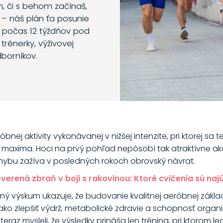
m, či s behom začínaš,
 – náš plán ťa posunie
o počas 12 týždňov pod
trénerky, výživovej
dborníkov.
óbnej aktivity vykonávanej v nižšej intenzite, pri ktorej s
% maxima. Hoci na prvý pohľad nepôsobí tak atraktívne ako 
pohybu zažíva v posledných rokoch obrovský návrat.
erená zbraň v boji s rakovinou: Ktoré cvičenia sú najú
ý výskum ukazuje, že budovanie kvalitnej aeróbnej zákla
ako zlepšiť výdrž, metabolické zdravie a schopnosť organi
doteraz mysleli, že výsledky prináša len tréning, pri ktoro