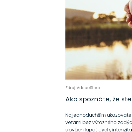
Zdroj: AdobeStock
Ako spoznáte, že ste
Najjednoduchším ukazovateľo
vetami bez výrazného zadých
slovách lapať dych, intenzit