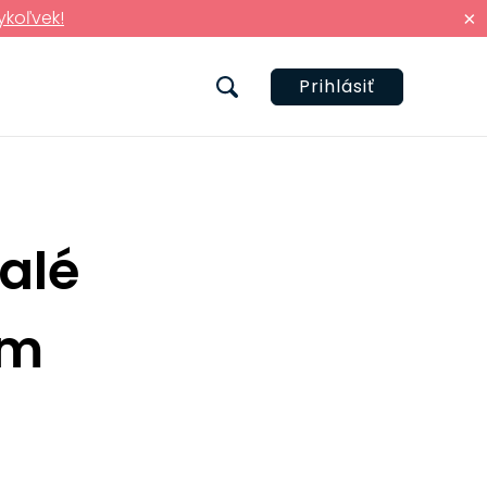
ykoľvek!
×
Prihlásiť
alé
om