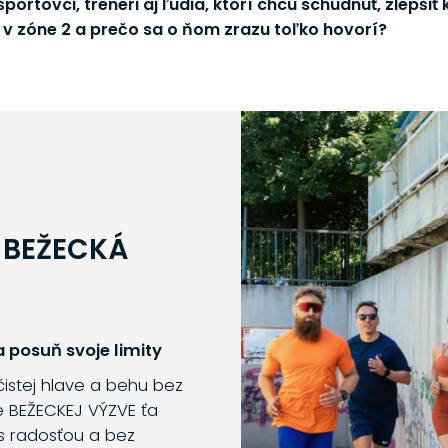
portovci, tréneri aj ľudia, ktorí chcú schudnúť, zlepšiť
g v zóne 2 a prečo sa o ňom zrazu toľko hovorí?
 BEŽECKÁ
 posuň svoje limity
 čistej hlave a behu bez
e BEŽECKEJ VÝZVE ťa
s radosťou a bez