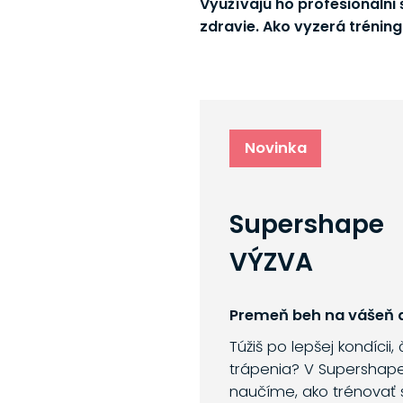
Využívajú ho profesionálni š
zdravie. Ako vyzerá trénin
Novinka
Supershape
VÝZVA
Premeň beh na vášeň a
Túžiš po lepšej kondícii,
trápenia? V Supershap
naučíme, ako trénovať 