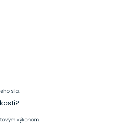
ho sila.
kosti?
portovým výkonom.