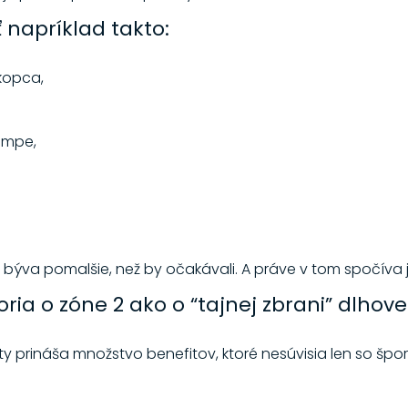
 napríklad takto:
kopca,
empe,
ýva pomalšie, než by očakávali. A práve v tom spočíva je
ria o zóne 2 ako o “tajnej zbrani” dlhove
zity prináša množstvo benefitov, ktoré nesúvisia len so š