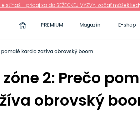
ále stíhaš – pridaj sa do BEŽECKEJ VÝZVY, začať môžeš ked
PREMIUM
Magazín
E-shop
o pomalé kardio zažíva obrovský boom
 zóne 2: Prečo pom
ažíva obrovský bo