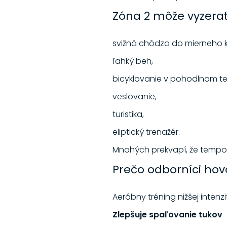
Zóna 2 môže vyzerať
svižná chôdza do mierneho 
ľahký beh,
bicyklovanie v pohodlnom t
veslovanie,
turistika,
eliptický trenažér.
Mnohých prekvapí, že tempo b
Prečo odborníci hovo
Aeróbny tréning nižšej inten
Zlepšuje spaľovanie tukov