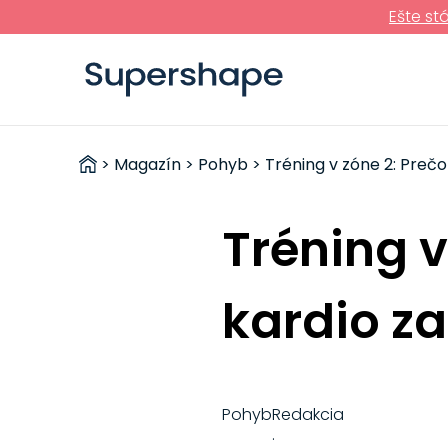
Ešte st
ZDRAVÉ
>
Magazín
>
Pohyb
> Tréning v zóne 2: Preč
RÝCHLOVKY
Tréning v
kardio z
Pohyb
Redakcia
·