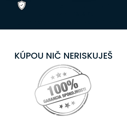
Ak nám do 30 dní po zaplatení
objednávky napíšeš, že ti
program nevyhovuje,
peniaze ti vrátime
.
KÚPOU NIČ NERISKUJEŠ