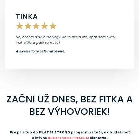
TINKA
No, chcem d'alšie tréningy. Je to niečo iné, opäť som svaly
inak cítila a páči sa mi to!
A skvele to je celé natočené.
ZAČNI UŽ DNES, BEZ FITKA A
BEZ VÝHOVORIEK!
Pre prístup do PILATES STRONG programu stačí, ak budeš mať
aktívne
Supershape PREMIUM
členstvo.