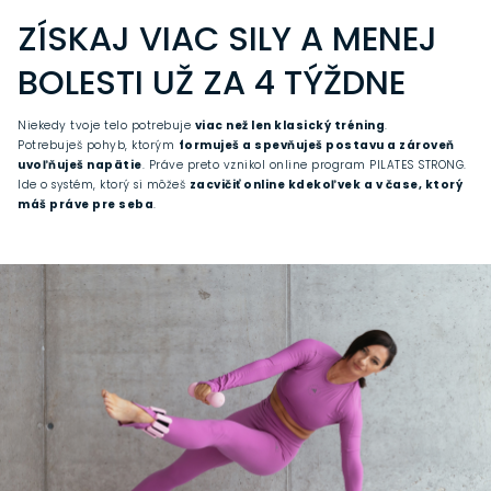
ZÍSKAJ VIAC SILY A MENEJ
BOLESTI UŽ ZA 4 TÝŽDNE
Niekedy tvoje telo potrebuje
viac než len klasický tréning
.
Potrebuješ pohyb, ktorým
formuješ a spevňuješ postavu a zároveň
uvoľňuješ napätie
. Práve preto vznikol online program PILATES STRONG.
Ide o systém, ktorý si môžeš
zacvičiť online kdekoľvek a v čase, ktorý
máš práve pre seba
.