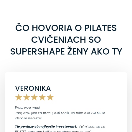
ČO HOVORIA O PILATES
CVIČENIACH SO
SUPERSHAPE ŽENY AKO TY
VERONIKA
Wau, wau, wau!
Jani, ďakujem za prácu, akú robíš, čo nám ako PREMIUM
členom ponúkaš.
Tie peniaze sú najlepšie investované.
Veľmi som sa na
PILATES program tešila, je parádne spracovaný.