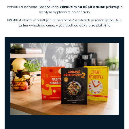
Vytvoríš si ho veľmi jednoducho
kliknutím na Kúpiť ONLINE prístup
a
rýchlym vyplnením objednávky.
PREMIUM obsah vo všetkých Supershape členstvách je rovnaký, odlišujú
sa len výhodnou cenu, v závislosti od dĺžky predplatného.
ZÍSKAJ KNIHU ZADARMO K