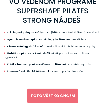
VO VEDENOM PROGRAME
SUPERSHAPE PILATES
STRONG NÁJDEŠ
Tréningové plány na každý zo 4 týždňov
pre začiatočníkov aj pokročilých.
Dynamické silovo-pilates tréningy do 30 minút
pre celé telo.
Pilates tréningy do 25 minút
pre stabilitu, držanie tela a vedomý pohyb.
Mobilita a pilates cvičenia do 15 minút
pre uvoľnenie chrbtice a
regeneráciu.
Krátke focused pilates cvičenia do 10 minút
na konkrétne partie.
Bonusovú e-knihu 20 SOS snackov
s extra porciou bielkovín.
TOTO VŠETKO CHCEM