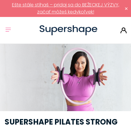
Ešte stále stíhaš – pridaj sa do BEŽECKEJ VÝZVY,
×
začať môžeš kedykoľvek!
SUPERSHAPE PILATES STRONG