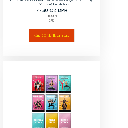
zrušiť ju vieš kedykoľvek
77,90
€ s DPH
Ušetri
27
%
Kúpiť ONLINE prístup