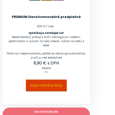
PREMIUM členstvo
mesačné predplatné
8,90 € / mes.
Vyskúšaj a zamiluješ sa!
Neobmedzený prístup k 600+ tréningovým videám,
jedálničkom a výzvam na celý mesiac. Vykroč na cestu k
sebe.
Platíš raz mesačne kartou, platba sa obnovuje automaticky,
zrušiť ju vieš kedykoľvek
8,90
€ s DPH
Ušetri
0
%
Kúpiť ONLINE prístup
NAJVÝHODNEJŠIE