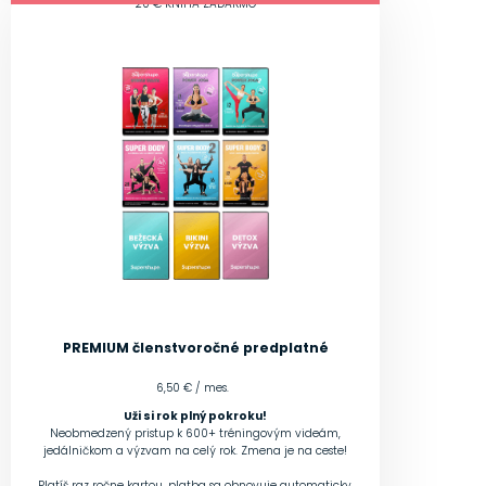
20 € KNIHA ZADARMO
PREMIUM členstvo
ročné predplatné
6,50 € / mes.
Uži si rok plný pokroku!
Neobmedzený pristup k 600+ tréningovým videám,
jedálničkom a výzvam na celý rok. Zmena je na ceste!
Platíš raz ročne kartou, platba sa obnovuje automaticky,