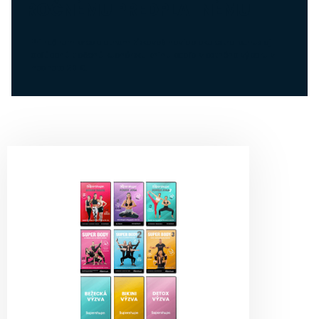
ROČNÉMU PREDPLATNÉMU
Pri ročnom predplatnom získavaš naviac ako extra bonus aj
obľúbenú tlačenú kuchársku knihu podľa vlastného výberu v
hodnote 20 €.