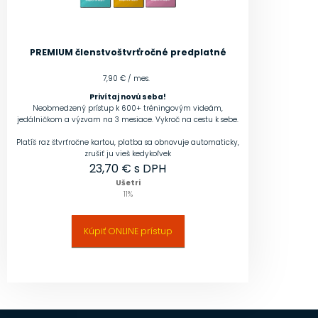
PREMIUM členstvo
štvrťročné predplatné
7,90 € / mes.
Privítaj novú seba!
Neobmedzený prístup k 600+ tréningovým videám,
jedálničkom a výzvam na 3 mesiace. Vykroč na cestu k sebe.
Platíš raz štvrťročne kartou, platba sa obnovuje automaticky,
zrušiť ju vieš kedykoľvek
23,70
€ s DPH
Ušetri
11
%
Kúpiť ONLINE prístup