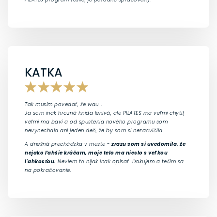
KATKA
Tak musím povedať, že wau...
Ja som inak hrozná hnida lenivá, ale PILATES ma veľmi chytil,
veľmi ma baví a od spustenia nového programu som
nevynechala ani jeden deň, že by som si nezacvičila.
A dnešná prechádzka v meste -
zrazu som si uvedomila, že
nejako ľahšie kráčam, moje telo ma nieslo s veľkou
l'ahkosťou.
Neviem to nijak inak opísať. Ďakujem a teším sa
na pokračovanie.