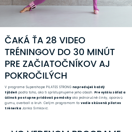
ČAKÁ ŤA 28 VIDEO
TRÉNINGOV DO 30 MINÚT
PRE ZAČIATOČNÍKOV AJ
POKROČILÝCH
V programe Supershape PILATES STRONG
napreduješ každý
týždeň
podľa toho, ako ti sprístupňujeme jeho obsah.
Pre vyššiu záťaž a
účinok postupne pridávaš pomôcky
ako jednoručné činky, oporovú
gumu, overball a kruh. Celým programom ťa
vedie skúsená pilates
trénerka
Janka Šimkovič.