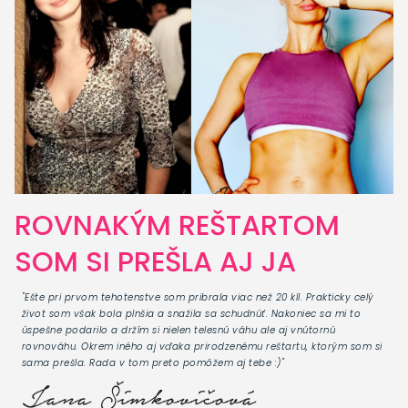
ROVNAKÝM REŠTARTOM
SOM SI PREŠLA AJ JA
"Ešte pri prvom tehotenstve som pribrala viac než 20 kíl. Prakticky celý
život som však bola plnšia a snažila sa schudnúť. Nakoniec sa mi to
úspešne podarilo a držím si nielen telesnú váhu ale aj vnútornú
rovnováhu. Okrem iného aj vďaka prirodzenému reštartu, ktorým som si
sama prešla. Rada v tom preto pomôžem aj tebe :)"