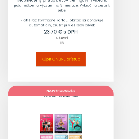
Neobmedzený prístup k 600+ tréningovým videám,
jedálničkom a výzvam na 3 mesiace. Vykroč na cestu k
sebe.
Platíš raz štvrťročne kartou, platba sa obnovuje
automaticky, zrušiť ju vieš kedykoľvek
23,70
€ s DPH
Ušetri
11
%
Kúpiť ONLINE prístup
NAJVÝHODNEJŠIE
20 € KNIHA ZADARMO