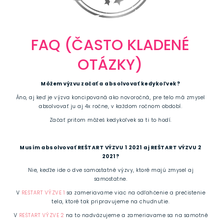
FAQ (ČASTO KLADENÉ
OTÁZKY)
Môžem výzvu začať a absolvovať kedykoľvek?
Áno, aj keď je výzva koncipovaná ako novoročná, pre telo má zmysel
absolvovať ju aj 4x ročne, v každom ročnom období.
Začať pritom môžeš kedykoľvek sa ti to hodí.
Musím absolvovať REŠTART VÝZVU 1 2021 aj REŠTART VÝZVU 2
2021?
Nie, keďže ide o dve samostatné výzvy, ktoré majú zmysel aj
samostatne.
V
REŠTART VÝZVE 1
sa zameriavame viac na odľahčenie a prečistenie
tela, ktoré tak pripravujeme na chudnutie.
V
REŠTART VÝZVE 2
na to nadväzujeme a zameriavame sa na samotné