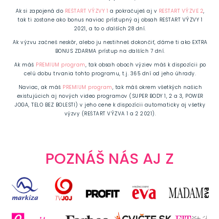
Ak si zapojená do
REŠTART VÝZVY 1
a pokračuješ aj v
REŠTART VÝZVE 2
,
tak ti zostane ako bonus naviac prístupný aj obsah REŠTART VÝZVY 1
2021, a to o ďalších 28 dní.
Ak výzvu začneš neskôr, alebo ju nestihneš dokončiť, dáme ti ako EXTRA
BONUS ZDARMA prístup na ďalších 7 dní.
Ak máš
PREMIUM program
, tak obsah oboch výziev máš k dispozícii po
celú dobu trvania tohto programu, t.j. 365 dní od jeho úhrady.
Naviac, ak máš
PREMIUM program
, tak máš okrem všetkých našich
existujúcich aj nových video programov (SUPER BODY 1, 2 a 3, POWER
JOGA, TELO BEZ BOLESTI) v jeho cene k dispozícii automaticky aj všetky
výzvy (REŠTART VÝZVA 1 a 2 2021).
POZNÁŠ NÁS AJ Z