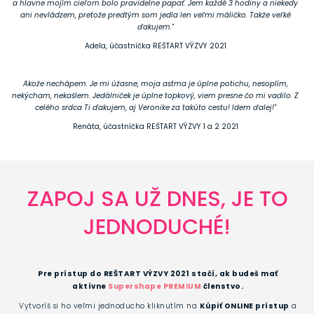
a hlavne mojím cieľom bolo pravidelne papať. Jem každé 3 hodiny a niekedy
ani nevládzem, pretože predtým som jedla len veľmi máličko. Takže veľké
ďakujem."
Adela, účastníčka REŠTART VÝZVY 2021
Akože nechápem. Je mi úžasne, moja astma je úplne potichu, nesoplím,
nekýcham, nekašlem. Jedálniček je úplne topkový, viem presne čo mi vadilo. Z
celého srdca Ti ďakujem, aj Veronike za takúto cestu! Idem ďalej!"
Renáta, účastníčka REŠTART VÝZVY 1 a 2 2021
ZAPOJ SA UŽ DNES, JE TO
JEDNODUCHÉ!
Pre prístup do REŠTART VÝZVY 2021 stačí, ak budeš mať
aktívne
Supershape PREMIUM
členstvo.
Vytvoríš si ho veľmi jednoducho kliknutím na
Kúpiť ONLINE prístup
a