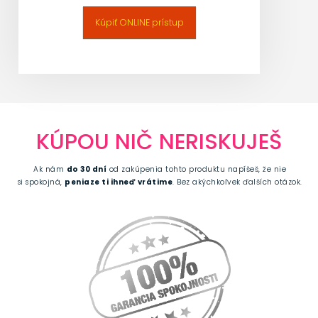
Kúpiť ONLINE prístup
KÚPOU NIČ NERISKUJEŠ
Ak nám
do 30 dní
od zakúpenia tohto produktu napíšeš, že nie
si spokojná,
peniaze ti ihneď vrátime
. Bez akýchkoľvek ďalších otázok.