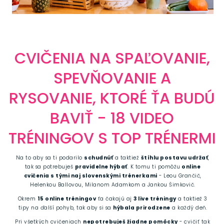
CVIČENIA NA SPAĽOVANIE,
SPEVŇOVANIE A
RYSOVANIE, KTORÉ ŤA BUDÚ
BAVIŤ - 18 VIDEO
TRÉNINGOV S TOP TRÉNERMI
Na to aby sa ti podarilo
schudnúť
a taktiež
štíhlu postavu udržať
,
tak sa potrebuješ
pravidelne hýbať
. K tomu ti pomôžu
online
cvičenia s tými naj slovenskými trénerkami
- Leou Grančič,
Helenkou Ballovou, Milanom Adamkom a Jankou Šimkovič.
Okrem
15 online tréningov
ťa čakajú aj
3 live tréningy
a taktiež 3
tipy na ďalší pohyb, tak aby si sa
hýbala prirodzene
a každý deň.
Pri všetkých cvičeniach
nepotrebuješ žiadne pomôcky
- cvičiť tak