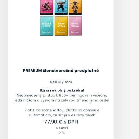
PREMIUM členstvo
ročné predplatné
6,50 € / mes.
Uži si rok plný pokroku!
Neobmedzený pristup k 600+ tréningovým videám,
jedálničkom a výzvam na celý rok. Zmena je na ceste!
Platíš raz ročne kartou, platba sa obnovuje
automaticky, zrušiť ju vieš kedykoľvek
77,90
€ s DPH
Ušetri
27
%