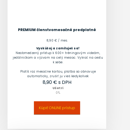
PREMIUM členstvo
mesačné predplatné
8,90 € / mes.
Vyskúšaj a zamiluješ sa!
Neobmedzený prístup k 600+ tréningovým videám,
jedálničkom a výzvam na celý mesiac. Vykroč na cestu
k sebe.
Platíš raz mesačne kartou, platba sa obnovuje
automaticky, zrušiť ju vieš kedykoľvek
8,90
€ s DPH
Ušetri
0
%
Kúpiť ONLINE prístup