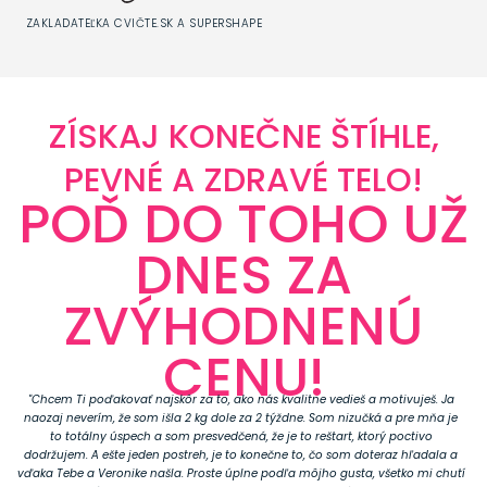
ZAKLADATEĽKA CVIČTE.SK A SUPERSHAPE
ZÍSKAJ KONEČNE ŠTÍHLE,
PEVNÉ A ZDRAVÉ TELO!
POĎ DO TOHO UŽ
DNES ZA
ZVÝHODNENÚ
CENU!
"Chcem Ti poďakovať najskôr za to, ako nás kvalitne vedieš a motivuješ. Ja
naozaj neverím, že som išla 2 kg dole za 2 týždne. Som nizučká a pre mňa je
to totálny úspech a som presvedčená, že je to reštart, ktorý poctivo
dodržujem. A ešte jeden postreh, je to konečne to, čo som doteraz hľadala a
vďaka Tebe a Veronike našla. Proste úplne podľa môjho gusta, všetko mi chutí