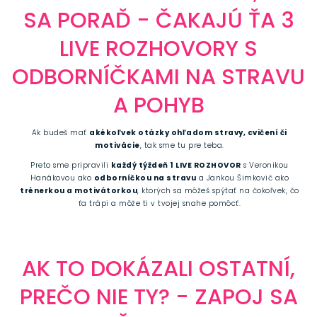
SA PORAĎ - ČAKAJÚ ŤA 3
LIVE ROZHOVORY S
ODBORNÍČKAMI NA STRAVU
A POHYB
Ak budeš mať
akékoľvek otázky ohľadom stravy, cvičení či
motivácie
, tak sme tu pre teba.
Preto sme pripravili
každý týždeň 1 LIVE ROZHOVOR
s Veronikou
Hanákovou ako
odborníčkou na stravu
a Jankou Šimkovič ako
trénerkou a motivátorkou
, ktorých sa môžeš spýtať na čokoľvek, čo
ťa trápi a môže ti v tvojej snahe pomôcť.
AK TO DOKÁZALI OSTATNÍ,
PREČO NIE TY? - ZAPOJ SA