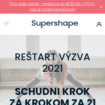
Ešte stále stíhaš – pridaj sa do BEŽECKEJ VÝZVY,
×
začať môžeš kedykoľvek!
REŠTART VÝZVA
2021
SCHUDNI KROK
ZA KROKOM ZA 21