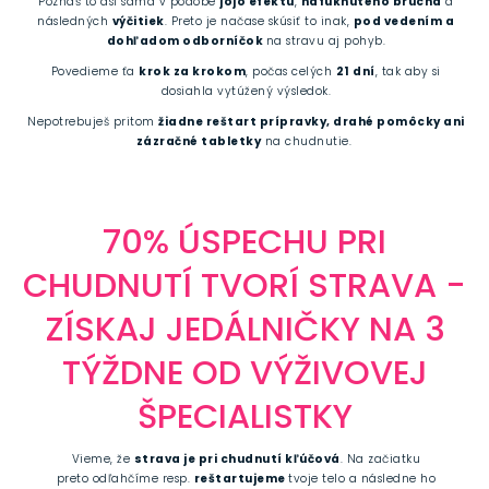
Poznáš to asi sama v podobe
jojo efektu
,
nafúknutého brucha
a
následných
výčitiek
. Preto je načase skúsiť to inak,
pod vedením a
dohľadom odborníčok
na stravu aj pohyb.
Povedieme ťa
krok za krokom
, počas celých
21 dní
, tak aby si
dosiahla vytúžený výsledok.
Nepotrebuješ pritom
žiadne reštart prípravky, drahé pomôcky ani
zázračné tabletky
na chudnutie.
70% ÚSPECHU PRI
CHUDNUTÍ TVORÍ STRAVA -
ZÍSKAJ JEDÁLNIČKY NA 3
TÝŽDNE OD VÝŽIVOVEJ
ŠPECIALISTKY
Vieme, že
strava je pri chudnutí kľúčová
. Na začiatku
preto odľahčíme resp.
reštartujeme
tvoje telo a následne ho