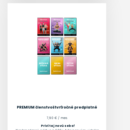
PREMIUM členstvo
štvrťročné predplatné
7,90 € / mes.
Privítaj novú seba!