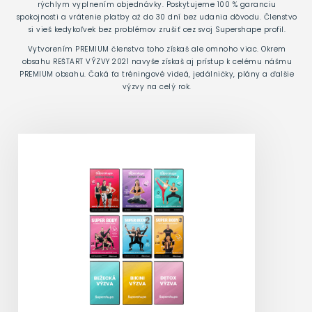
rýchlym vyplnením objednávky. Poskytujeme 100 % garanciu
spokojnosti a vrátenie platby až do 30 dní bez udania dôvodu. Členstvo
si vieš kedykoľvek bez problémov zrušiť cez svoj Supershape profil.
Vytvorením PREMIUM členstva toho získaš ale omnoho viac. Okrem
obsahu REŠTART VÝZVY 2021 navyše získaš aj prístup k celému nášmu
PREMIUM obsahu. Čaká ťa tréningové videá, jedálničky, plány a ďalšie
výzvy na celý rok.