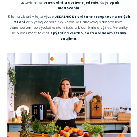
nastavíme na
pravidelné a správne jedenie
, čo je
opak
hladovania
.
K tomu získaš v tejto výzve
JEDÁLNIČKY vrátane receptov na celých
21 dní
od výživej odborníčky Veroniky Hanákovej s dlhoročnými
skúsenosťami po vysokoškolskom štúdiu biochémie a výživy. Veroniky
sa budeš môcť taktiež
spýtať na všetko, čo ťa ohľadom stravy
zaujíma
.