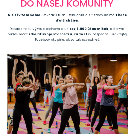
DO NAŠEJ KOMUNITY
Nie si v tom sama.
Rovnakú túžbu schudnúť a žiť zdravšie má
tisíce
ďalších žien
.
Doteraz našu výzvu absolvovalo už
cez 5.000 účastníčok
, s ktorými
budeš môcť
zdielať svoje starosti aj radosti
v bezpečnej uzavrejtej
Facebook skupine, ak sa tak rozhodneš.