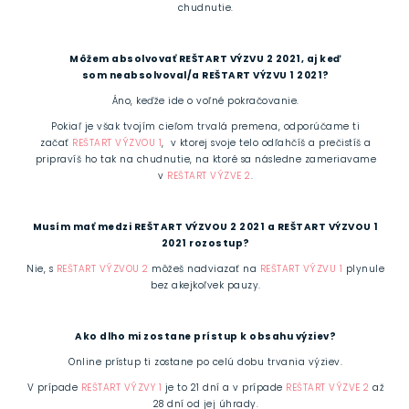
chudnutie.
Môžem absolvovať REŠTART VÝZVU 2 2021, aj keď
som neabsolvoval/a REŠTART VÝZVU 1 2021?
Áno, keďže ide o voľné pokračovanie.
Pokiaľ je však tvojím cieľom trvalá premena, odporúčame ti
začať
REŠTART VÝZVOU 1
, v ktorej svoje telo odľahčíš a prečistíš a
pripravíš ho tak na chudnutie, na ktoré sa následne zameriavame
v
REŠTART VÝZVE 2
.
Musím mať medzi REŠTART VÝZVOU 2 2021 a REŠTART VÝZVOU 1
2021 rozostup?
Nie, s
REŠTART VÝZVOU 2
môžeš nadviazať na
REŠTART VÝZVU 1
plynule
bez akejkoľvek pauzy.
Ako dlho mi zostane prístup k obsahu výziev?
Online prístup ti zostane po celú dobu trvania výziev.
V prípade
REŠTART VÝZVY 1
je to 21 dní a v prípade
REŠTART VÝZVE 2
až
28 dní od jej úhrady.