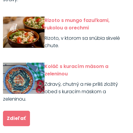
Rizoto s mungo fazuľkami,
rukolou a orechmi
Rizoto, v ktorom sa snúbia skvelé
chute.
Koláč s kuracím mäsom a
zeleninou
Zdravý, chutný a nie príliš zložitý
obed s kuracím mäskom a
zeleninou.
Zdieľať