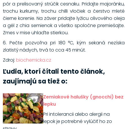
pór a prelisovaný strúčik cesnaku. Pridajte majoránku,
trochu kurkumy, trochu chilli vločiek a čerstvo mleté
čierne korenie. Na záver pridajte lyžicu olivového oleja
a gél z chia semienok a všetko spoločne premiešajte.
Zmes v mise uhlaďte stierkou.
6. Pečte pozvoľna pri 180 °C, kým sekaná nezíska
zlatistý nádych, trvá to cca 45 minút.
Zdroj:
biochemicka.cz
Ľudia, ktorí čítali tento článok,
zaujímajú sa tiež o:
Zemiakové halušky (gnocchi) bez
lepku
Pri intolerancii alebo alergii na
lepok je potrebné vylúčiť ho zo
stravy.