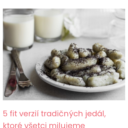
5 fit verzií tradičných jedál,
ktoré všetci milujeme