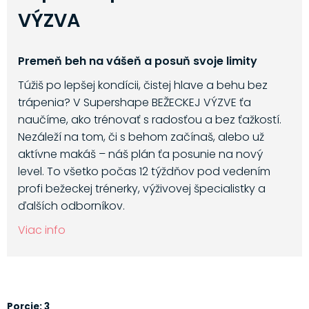
VÝZVA
Premeň beh na vášeň a posuň svoje limity
Túžiš po lepšej kondícii, čistej hlave a behu bez
trápenia? V Supershape BEŽECKEJ VÝZVE ťa
naučíme, ako trénovať s radosťou a bez ťažkostí.
Nezáleží na tom, či s behom začínaš, alebo už
aktívne makáš – náš plán ťa posunie na nový
level. To všetko počas 12 týždňov pod vedením
profi bežeckej trénerky, výživovej špecialistky a
ďalších odborníkov.
Viac info
Porcie: 3