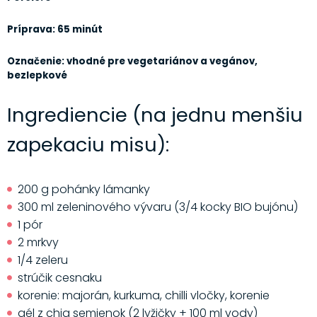
Príprava: 65 minút
Označenie: vhodné pre vegetariánov a vegánov,
bezlepkové
Ingrediencie (na jednu menšiu
zapekaciu misu):
200 g pohánky lámanky
300 ml zeleninového vývaru (3/4 kocky BIO bujónu)
1 pór
2 mrkvy
1/4 zeleru
strúčik cesnaku
korenie: majorán, kurkuma, chilli vločky, korenie
gél z chia semienok (2 lyžičky + 100 ml vody)