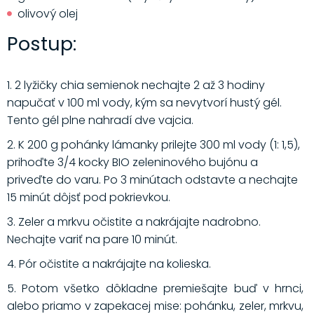
olivový olej
Postup:
1. 2 lyžičky chia semienok nechajte 2 až 3 hodiny
napučať v 100 ml vody, kým sa nevytvorí hustý gél.
Tento gél plne nahradí dve vajcia.
2. K 200 g pohánky lámanky prilejte 300 ml vody (1: 1,5),
prihoďte 3/4 kocky BIO zeleninového bujónu a
priveďte do varu. Po 3 minútach odstavte a nechajte
15 minút dôjsť pod pokrievkou.
3. Zeler a mrkvu očistite a nakrájajte nadrobno.
Nechajte variť na pare 10 minút.
4. Pór očistite a nakrájajte na kolieska.
5. Potom všetko dôkladne premiešajte buď v hrnci,
alebo priamo v zapekacej mise: pohánku, zeler, mrkvu,