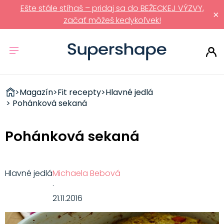
Ešte stále stíhaš – pridaj sa do BEŽECKEJ VÝZVY,
×
začať môžeš kedykoľvek!
ZDRAVÉ
>
Magazín
>
Fit recepty
>
Hlavné jedlá
RÝCHLOVKY
> Pohánková sekaná
Pohánková sekaná
Hlavné jedlá
Michaela Bebová
·
21.11.2016