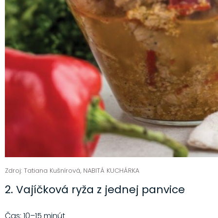
Zdroj: Tatiana Kušnírová, NABITÁ KUCHÁRKA
2. Vajíčková ryža z jednej panvice
Čas: 10–15 minút