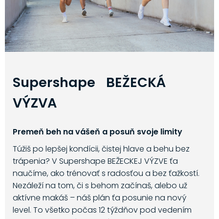
Supershape BEŽECKÁ
VÝZVA
Premeň beh na vášeň a posuň svoje limity
Túžiš po lepšej kondícii, čistej hlave a behu bez
trápenia? V Supershape BEŽECKEJ VÝZVE ťa
naučíme, ako trénovať s radosťou a bez ťažkostí.
Nezáleží na tom, či s behom začínaš, alebo už
aktívne makáš – náš plán ťa posunie na nový
level. To všetko počas 12 týždňov pod vedením