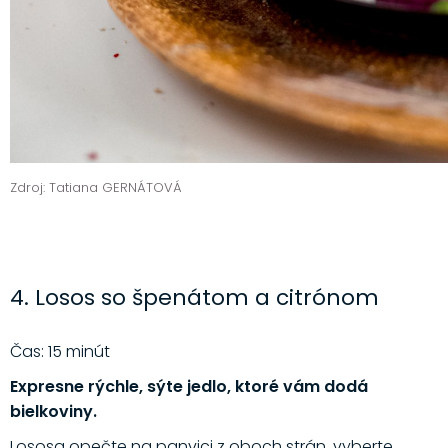
Zdroj: Tatiana GERNÁTOVÁ
4. Losos so špenátom a citrónom
Čas: 15 minút
Expresne rýchle, sýte jedlo, ktoré vám dodá
bielkoviny.
Lososa opečte na panvici z oboch strán, vyberte