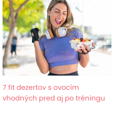
7 fit dezertov s ovocím
vhodných pred aj po tréningu