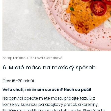
Zdroj: Tatiana Kušnírová Gernátová
6. Mleté mäso na mexický spôsob
Čas: 15–20 minút
Veľa chuti, minimum surovín? Nech sa páči!
Na panvici opečte mleté mäso, pridajte fazuľu z
konzervy, kukuricu, paradajkový pretlak a koreniny.
Podávajte s tortillou alebo len tak z misky. Skvelé jedlo