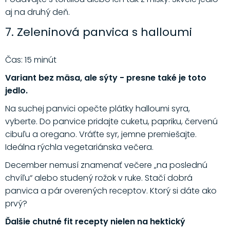
aj na druhý deň.
7. Zeleninová panvica s halloumi
Čas: 15 minút
Variant bez mäsa, ale sýty - presne také je toto
jedlo.
Na suchej panvici opečte plátky halloumi syra,
vyberte. Do panvice pridajte cuketu, papriku, červenú
cibuľu a oregano. Vráťte syr, jemne premiešajte.
Ideálna rýchla vegetariánska večera.
December nemusí znamenať večere „na poslednú
chvíľu“ alebo studený rožok v ruke. Stačí dobrá
panvica a pár overených receptov. Ktorý si dáte ako
prvý?
Ďalšie chutné fit recepty nielen na hektický