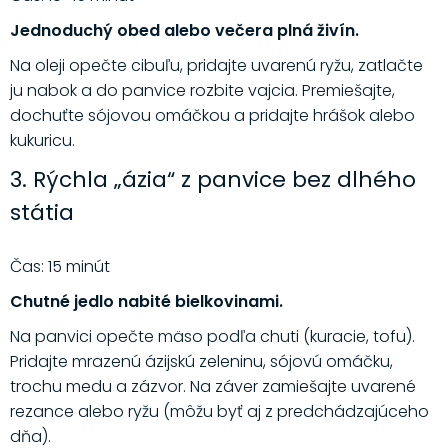
Jednoduchý obed alebo večera plná živín.
Na oleji opečte cibuľu, pridajte uvarenú ryžu, zatlačte
ju nabok a do panvice rozbite vajcia. Premiešajte,
dochuťte sójovou omáčkou a pridajte hrášok alebo
kukuricu.
3. Rýchla „ázia“ z panvice bez dlhého
státia
Čas: 15 minút
Chutné jedlo nabité bielkovinami.
Na panvici opečte mäso podľa chuti (kuracie, tofu).
Pridajte mrazenú ázijskú zeleninu, sójovú omáčku,
trochu medu a zázvor. Na záver zamiešajte uvarené
rezance alebo ryžu (môžu byť aj z predchádzajúceho
dňa).