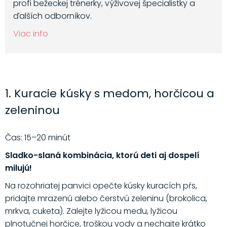
profi bežeckej trénerky, výživovej špecialistky a
ďalších odborníkov.
Viac info
1. Kuracie kúsky s medom, horčicou a
zeleninou
Čas: 15–20 minút
Sladko-slaná kombinácia, ktorú deti aj dospelí
milujú!
Na rozohriatej panvici opečte kúsky kuracích pŕs,
pridajte mrazenú alebo čerstvú zeleninu (brokolica,
mrkva, cuketa). Zalejte lyžicou medu, lyžicou
plnotučnej horčice, troškou vody a nechajte krátko