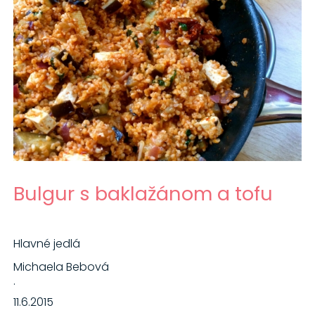
Bulgur s baklažánom a tofu
Hlavné jedlá
Michaela Bebová
·
11.6.2015