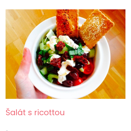
Šalát s ricottou