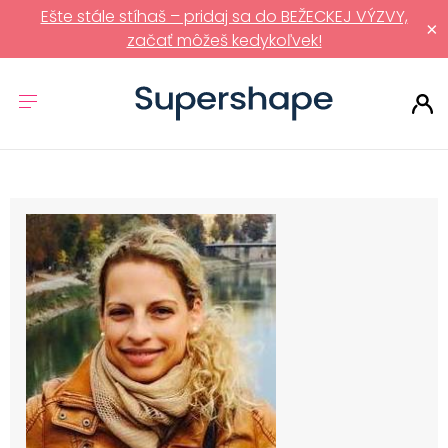
Ešte stále stíhaš – pridaj sa do BEŽECKEJ VÝZVY,
×
začať môžeš kedykoľvek!