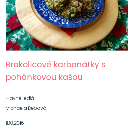
Brokolicové karbonátky s
pohánkovou kašou
Hlavné jedlá
Michaela Bebová
·
11.10.2016