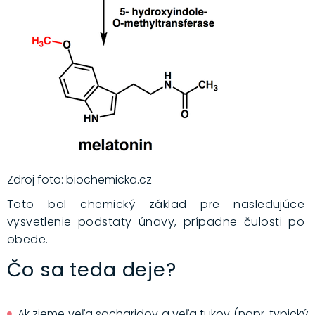
Zdroj foto: biochemicka.cz
Toto bol chemický základ pre nasledujúce
vysvetlenie podstaty únavy, prípadne čulosti po
obede.
Čo sa teda deje?
Ak zjeme veľa sacharidov a veľa tukov (napr. typický