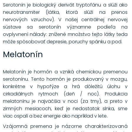
Serotonín je biologický derivát tryptofánu a slúži ako
neurotransmiter (látka, ktorá slúži na prenos
nervových vzruchov). V našej centrálnej nervovej
sústave sa serotonín významne podieľa na
ovplyvnení nálady: znížené množstvo tejto látky teda
môže spôsobovať depresie, poruchy spánku a pod.
Melatonín
Melatonín je hormón a vzniká chemickou premenou
serotonínu. Tento hormón je produkovaný v mozgu,
konkrétne v hypofýze a hrá dôležitú úlohu v
cirkadiálnych rytmoch (deň / noc). Produkcia
melatonínu je najväčšia v noci (za tmy), a preto v
zimných mesiacoch, keď je nedostatok slnka, sme
viac ospalí a bez energie ako napríklad v lete.
Vzájomná premena je názorne charakterizovaná