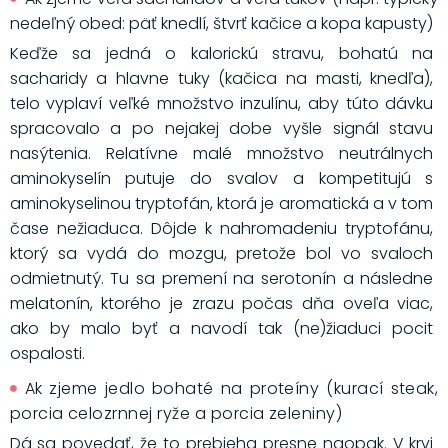
nedeľný obed: päť knedlí, štvrť kačice a kopa kapusty)
Keďže sa jedná o kalorickú stravu, bohatú na
sacharidy a hlavne tuky (kačica na masti, knedľa),
telo vyplaví veľké množstvo inzulínu, aby túto dávku
spracovalo a po nejakej dobe vyšle signál stavu
nasýtenia. Relatívne malé množstvo neutrálnych
aminokyselín putuje do svalov a kompetitujú s
aminokyselinou tryptofán, ktorá je aromatická a v tom
čase nežiaduca. Dôjde k nahromadeniu tryptofánu,
ktorý sa vydá do mozgu, pretože bol vo svaloch
odmietnutý. Tu sa premení na serotonín a následne
melatonín, ktorého je zrazu počas dňa oveľa viac,
ako by malo byť a navodí tak (ne)žiaduci pocit
ospalosti.
Ak zjeme jedlo bohaté na proteíny (kurací steak,
porcia celozrnnej ryže a porcia zeleniny)
Dá sa povedať, že to prebieha presne naopak. V krvi