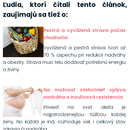
Ľudia, ktorí čítali tento článok,
zaujímajú sa tiež o:
Pestrá a vyvážená strava počas
chudnutia
Vyvážená a pestrá strava tvorí až
70 % úspechu pri redukcii nadváhy
a obezity. Strava musí telu dodávať potrebnú energiu
a živiny.
Na možnosť otehotnieť vplýva
nadváha a inzulínová rezistencia
Priviesť na svet dieťa je
najprirodzenejšou túžbou každej
ženy. No každá je iná, rozhoduje vek i celkový stav
zdravia či nadváha.