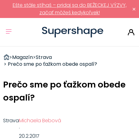
Ešte stále stíhaš – pridaj sa do BEŽECKEJ VÝZVY,
×
začať môžeš kedykoľvek!
ZDRAVÉ
>
Magazín
>
Strava
RÝCHLOVKY
> Prečo sme po ťažkom obede ospalí?
Prečo sme po ťažkom obede
ospalí?
Strava
Michaela Bebová
·
20.2.2017