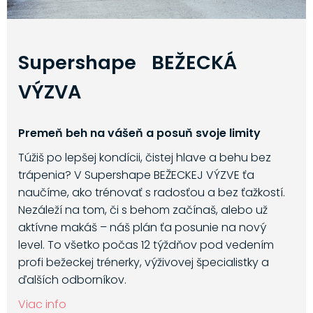
Supershape BEŽECKÁ
VÝZVA
Premeň beh na vášeň a posuň svoje limity
Túžiš po lepšej kondícii, čistej hlave a behu bez
trápenia? V Supershape BEŽECKEJ VÝZVE ťa
naučíme, ako trénovať s radosťou a bez ťažkostí.
Nezáleží na tom, či s behom začínaš, alebo už
aktívne makáš – náš plán ťa posunie na nový
level. To všetko počas 12 týždňov pod vedením
profi bežeckej trénerky, výživovej špecialistky a
ďalších odborníkov.
Viac info