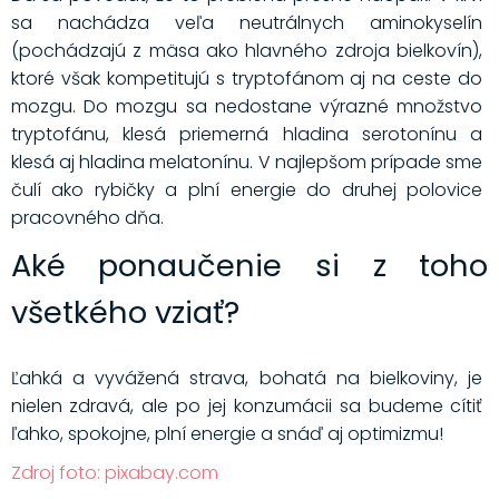
sa nachádza veľa neutrálnych aminokyselín
(pochádzajú z mäsa ako hlavného zdroja bielkovín),
ktoré však kompetitujú s tryptofánom aj na ceste do
mozgu. Do mozgu sa nedostane výrazné množstvo
tryptofánu, klesá priemerná hladina serotonínu a
klesá aj hladina melatonínu. V najlepšom prípade sme
čulí ako rybičky a plní energie do druhej polovice
pracovného dňa.
Aké ponaučenie si z toho
všetkého vziať?
Ľahká a vyvážená strava, bohatá na bielkoviny, je
nielen zdravá, ale po jej konzumácii sa budeme cítiť
ľahko, spokojne, plní energie a snáď aj optimizmu!
Zdroj foto: pixabay.com