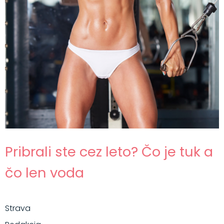
Pribrali ste cez leto? Čo je tuk a
čo len voda
Strava