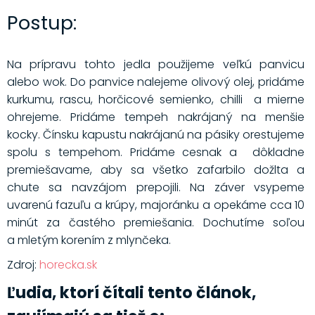
Postup:
Na prípravu tohto jedla použijeme veľkú panvicu
alebo wok. Do panvice nalejeme olivový olej, pridáme
kurkumu, rascu, horčicové semienko, chilli a mierne
ohrejeme. Pridáme tempeh nakrájaný na menšie
kocky. Čínsku kapustu nakrájanú na pásiky orestujeme
spolu s tempehom. Pridáme cesnak a dôkladne
premiešavame, aby sa všetko zafarbilo dožlta a
chute sa navzájom prepojili. Na záver vsypeme
uvarenú fazuľu a krúpy, majoránku a opekáme cca 10
minút za častého premiešania. Dochutíme soľou
a mletým korením z mlynčeka.
Zdroj:
horecka.sk
Ľudia, ktorí čítali tento článok,