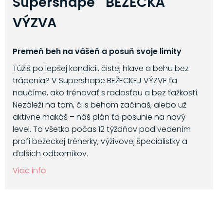
Supershape BEŽECKÁ
VÝZVA
Premeň beh na vášeň a posuň svoje limity
Túžiš po lepšej kondícii, čistej hlave a behu bez
trápenia? V Supershape BEŽECKEJ VÝZVE ťa
naučíme, ako trénovať s radosťou a bez ťažkostí.
Nezáleží na tom, či s behom začínaš, alebo už
aktívne makáš – náš plán ťa posunie na nový
level. To všetko počas 12 týždňov pod vedením
profi bežeckej trénerky, výživovej špecialistky a
ďalších odborníkov.
Viac info