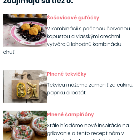
zaujímajú sa tiež o:
Šošovicové guľôčky
V kombinácii s pečenou červenou
kapustou a vlašskými orechmi
vytvárajú lahodnú kombináciu
chutí.
Plnené tekvičky
Tekvicu môžeme zameniť za cukinu,
papriku či batát.
Plnené šampiňóny
Stále hľadáme nové inšpirácie na
grilovanie a tento recept nám v