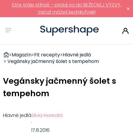
Ešte stále stíhaš – pridaj sa do BEŽECKEJ VÝZVY,
×
začať môžeš kedykoľvek!
ZDRAVÉ
>
Magazín
>
Fit recepty
>
Hlavné jedlá
RÝCHLOVKY
> Vegánsky jačmenný šolet s tempehom
Vegánsky jačmenný šolet s
tempehom
Hlavné jedlá
Silvia Horecká
·
17.8.2016