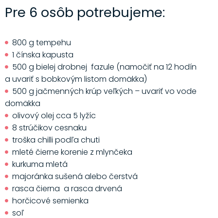
Pre 6 osôb potrebujeme:
800 g tempehu
1 čínska kapusta
500 g bielej drobnej fazule (namočiť na 12 hodín
a uvariť s bobkovým listom domäkka)
500 g jačmenných krúp veľkých – uvariť vo vode
domäkka
olivový olej cca 5 lyžíc
8 strúčikov cesnaku
troška chilli podľa chuti
mleté čierne korenie z mlynčeka
kurkuma mletá
majoránka sušená alebo čerstvá
rasca čierna a rasca drvená
horčicové semienka
soľ