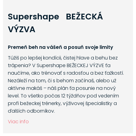
Supershape BEŽECKÁ
VÝZVA
Premeň beh na vášeň a posuň svoje limity
Túžiš po lepšej kondícii, čistej hlave a behu bez
trápenia? V Supershape BEŽECKEJ VÝZVE ťa
naučíme, ako trénovať s radosťou a bez ťažkostí.
Nezáleží na tom, či s behom začínaš, alebo už
aktívne makáš – náš plán ťa posunie na nový
level. To všetko počas 12 týždňov pod vedením
profi bežeckej trénerky, výživovej špecialistky a
ďalších odborníkov.
Viac info