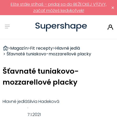
Ešte stále stíhaš – pridaj sa do BEŽECKEJ VÝZVY,
×
začať môžeš kedykoľvek!
ZDRAVÉ
>
Magazín
>
Fit recepty
>
Hlavné jedlá
RÝCHLOVKY
> Šťavnaté tuniakovo-mozzarellové placky
Šťavnaté tuniakovo-
mozzarellové placky
Hlavné jedlá
Silvia Hadeková
·
7.1.2021