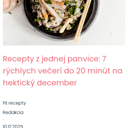
Recepty z jednej panvice: 7
rýchlych večerí do 20 minút na
hektický december
Fit recepty
Redakcia
·
10.12.2025