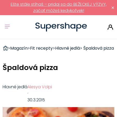
Ešte stále stíhaš – pridaj sa do BEŽECKEJ VÝZVY,
×
začať môžeš kedykoľvek!
ZDRAVÉ
>
Magazín
>
Fit recepty
>
Hlavné jedlá
> Špaldová pizza
RÝCHLOVKY
Špaldová pizza
Hlavné jedlá
Alesya Volpi
·
30.3.2015