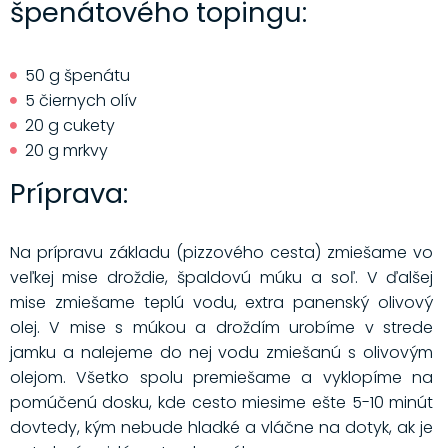
špenátového topingu:
50 g špenátu
5 čiernych olív
20 g cukety
20 g mrkvy
Príprava:
Na prípravu základu (pizzového cesta) zmiešame vo
veľkej mise droždie, špaldovú múku a soľ. V ďalšej
mise zmiešame teplú vodu, extra panenský olivový
olej. V mise s múkou a droždím urobíme v strede
jamku a nalejeme do nej vodu zmiešanú s olivovým
olejom. Všetko spolu premiešame a vyklopíme na
pomúčenú dosku, kde cesto miesime ešte 5-10 minút
dovtedy, kým nebude hladké a vláčne na dotyk, ak je