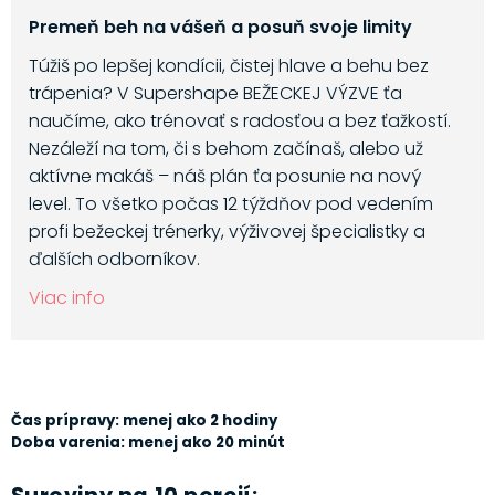
Premeň beh na vášeň a posuň svoje limity
Túžiš po lepšej kondícii, čistej hlave a behu bez
trápenia? V Supershape BEŽECKEJ VÝZVE ťa
naučíme, ako trénovať s radosťou a bez ťažkostí.
Nezáleží na tom, či s behom začínaš, alebo už
aktívne makáš – náš plán ťa posunie na nový
level. To všetko počas 12 týždňov pod vedením
profi bežeckej trénerky, výživovej špecialistky a
ďalších odborníkov.
Viac info
Čas prípravy: menej ako 2 hodiny
Doba varenia: menej ako 20 minút