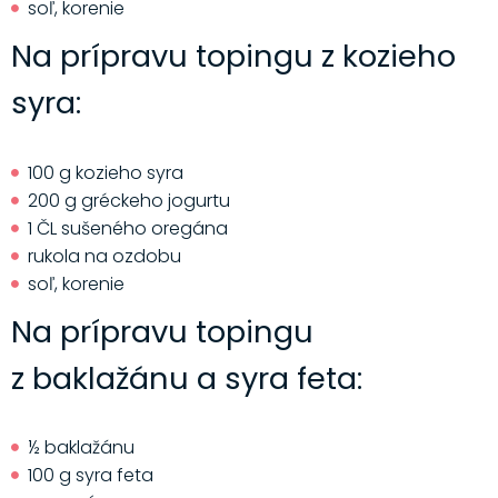
soľ, korenie
Na prípravu topingu z kozieho
syra:
100 g kozieho syra
200 g gréckeho jogurtu
1 ČL sušeného oregána
rukola na ozdobu
soľ, korenie
Na prípravu topingu
z baklažánu a syra feta:
½ baklažánu
100 g syra feta