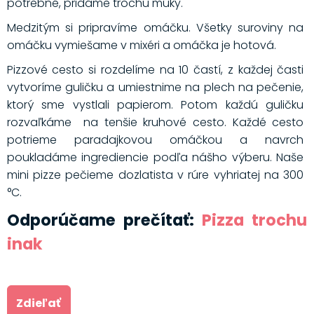
potrebné, pridáme trochu múky.
Medzitým si pripravíme omáčku. Všetky suroviny na
omáčku vymiešame v mixéri a omáčka je hotová.
Pizzové cesto si rozdelíme na 10 častí, z každej časti
vytvoríme guličku a umiestnime na plech na pečenie,
ktorý sme vystlali papierom. Potom každú guličku
rozvaľkáme na tenšie kruhové cesto. Každé cesto
potrieme paradajkovou omáčkou a navrch
poukladáme ingrediencie podľa nášho výberu. Naše
mini pizze pečieme dozlatista v rúre vyhriatej na 300
°C.
Odporúčame prečítať:
Pizza trochu
inak
Zdieľať