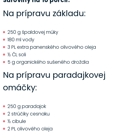
Suroviny na 10 porcií:
Na prípravu základu:
250 g špaldovej múky
180 ml vody
3 PL extra panenského olivového oleja
½ ČL soli
5 g organického sušeného droždia
Na prípravu paradajkovej
omáčky:
250 g paradajok
2 strúčiky cesnaku
½ cibule
2 PL olivového oleja