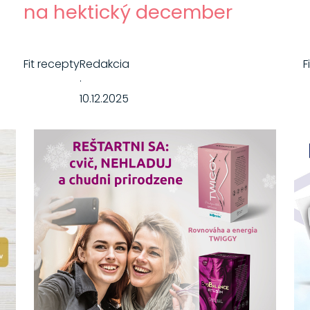
na hektický december
Fit recepty
Redakcia
F
·
10.12.2025