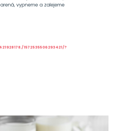
dparená, vypneme a zalejeme
421928178./1572535506293421/?