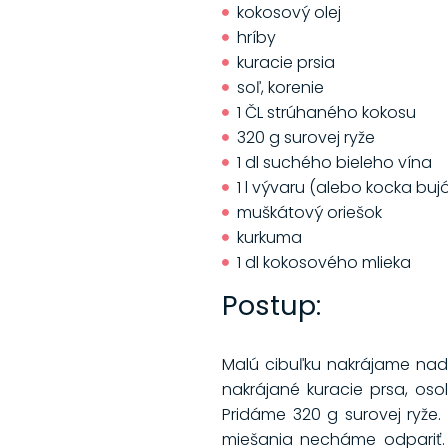
kokosový olej
hríby
kuracie prsia
soľ, korenie
1 ČL strúhaného kokosu
320 g surovej ryže
1 dl suchého bieleho vína
1 l vývaru (alebo kocka buj
muškátový oriešok
kurkuma
1 dl kokosového mlieka
Postup:
Malú cibuľku nakrájame nad
nakrájané kuracie prsa, oso
Pridáme 320 g surovej ryže
miešania necháme odpariť.