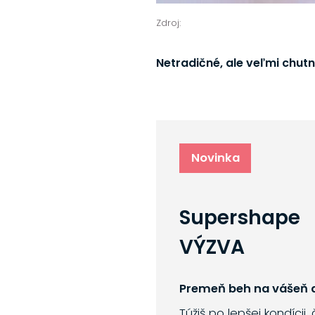
Zdroj:
Netradičné, ale veľmi chut
Novinka
Supershape
VÝZVA
Premeň beh na vášeň a
Túžiš po lepšej kondícii,