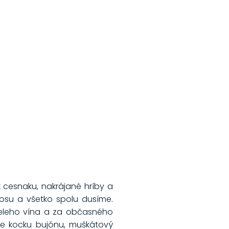
 cesnaku, nakrájané hríby a
kosu a všetko spolu dusíme.
bieleho vína a za občasného
me kocku bujónu, muškátový