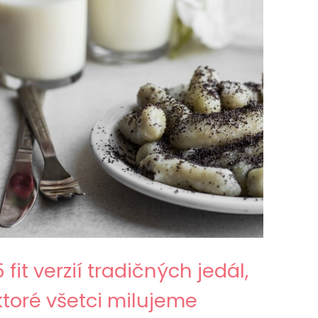
5 fit verzií tradičných jedál,
ktoré všetci milujeme