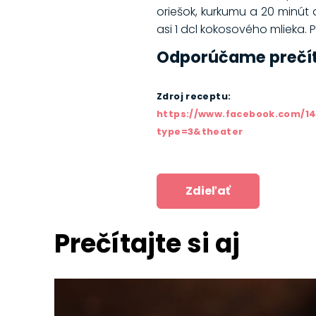
oriešok, kurkumu a 20 minút
asi 1 dcl kokosového mlieka
Odporúčame prečí
Zdroj receptu:
https://www.facebook.com/14
type=3&theater
Zdieľať
Prečítajte si aj