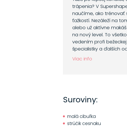
trápenia? V Supershap
naučíme, ako trénovať 
ťažkostí. Nezáleží na to
alebo už aktívne makáš
na nový level. To všetk
vedením profi bežeckej 
špecialistky a ďalších o
Viac info
Suroviny:
malá cibuľka
strúčik cesnaku