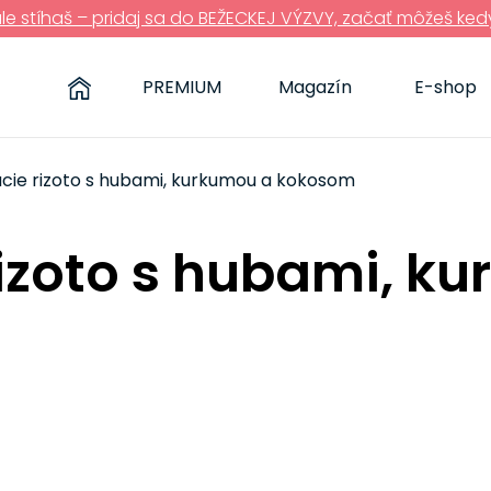
ále stíhaš – pridaj sa do BEŽECKEJ VÝZVY, začať môžeš ked
PREMIUM
Magazín
E-shop
cie rizoto s hubami, kurkumou a kokosom
rizoto s hubami, k