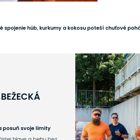
né spojenie húb, kurkumy a kokosu poteší chuťové pohá
 BEŽECKÁ
 posuň svoje limity
 čistej hlave a behu bez