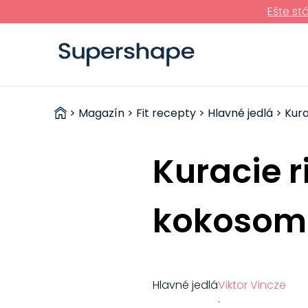
Ešte st
ZDRAVÉ
>
Magazín
>
Fit recepty
>
Hlavné jedlá
> Kura
RÝCHLOVKY
Kuracie 
kokosom
Hlavné jedlá
Viktor Vincze
·