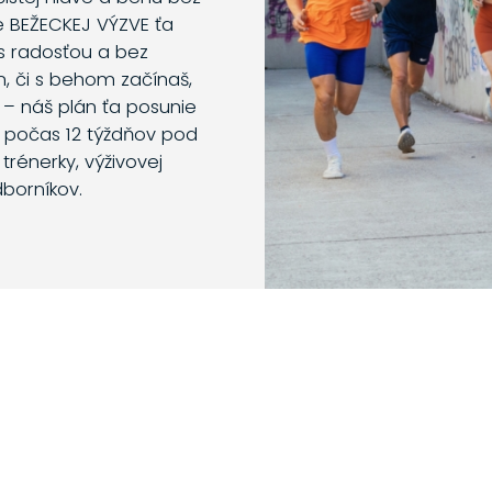
e BEŽECKEJ VÝZVE ťa
s radosťou a bez
m, či s behom začínaš,
 – náš plán ťa posunie
o počas 12 týždňov pod
trénerky, výživovej
dborníkov.