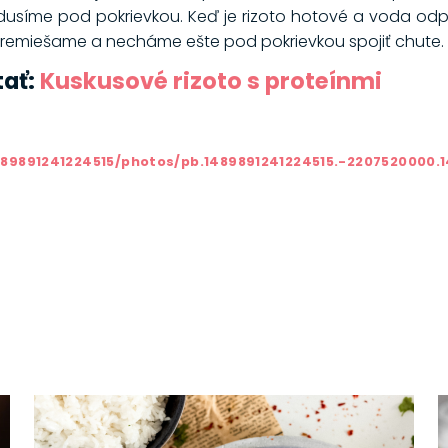
 dusíme pod pokrievkou. Keď je rizoto hotové a voda o
. Premiešame a necháme ešte pod pokrievkou spojiť chute.
tať:
Kuskusové rizoto s proteínmi
89891241224515/photos/pb.1489891241224515.-2207520000.1