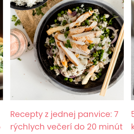
Recepty z jednej panvice: 7
5
rýchlych večerí do 20 minút