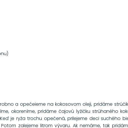
ónu)
robno a opečeieme na kokosovom oleji, pridáme strúčik
líme, okoreníme, pridáme čajovú lyžičku strúhaného ko
. Keď je ryža trochu opečená, prilejeme deci suchého 
 Potom zalejeme litrom vývaru. Ak nemáme, tak pridá