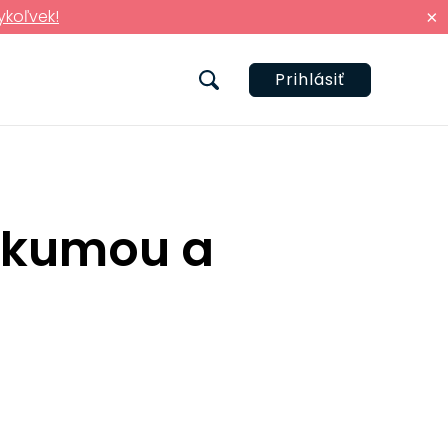
ykoľvek!
×
Prihlásiť
urkumou a