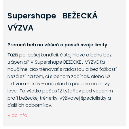
Supershape BEŽECKÁ
VÝZVA
Premeň beh na vášeň a posuň svoje limity
Túžiš po lepšej kondícii, čistej hlave a behu bez
trápenia? V Supershape BEŽECKEJ VÝZVE ťa
naučíme, ako trénovať s radosťou a bez ťažkostí.
Nezáleží na tom, či s behom začínaš, alebo už
aktívne makáš – náš plán ťa posunie na nový
level. To všetko počas 12 týždňov pod vedením
profi bežeckej trénerky, výživovej špecialistky a
ďalších odborníkov.
Viac info