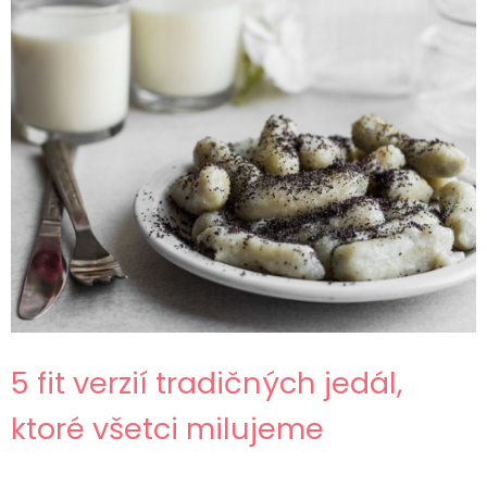
5 fit verzií tradičných jedál,
ktoré všetci milujeme