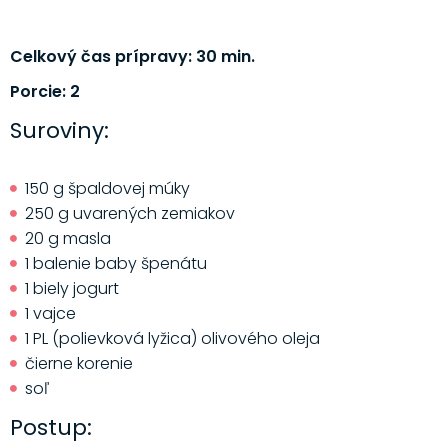
Celkový čas prípravy: 30 min.
Porcie: 2
Suroviny:
150 g špaldovej múky
250 g uvarených zemiakov
20 g masla
1 balenie baby špenátu
1 biely jogurt
1 vajce
1 PL (polievková lyžica) olivového oleja
čierne korenie
soľ
Postup: