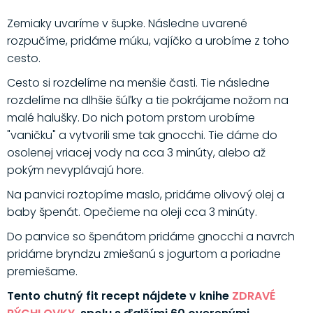
Zemiaky uvaríme v šupke. Následne uvarené
rozpučíme, pridáme múku, vajíčko a urobíme z toho
cesto.
Cesto si rozdelíme na menšie časti. Tie následne
rozdelíme na dlhšie šúľky a tie pokrájame nožom na
malé halušky. Do nich potom prstom urobíme
"vaničku" a vytvorili sme tak gnocchi. Tie dáme do
osolenej vriacej vody na cca 3 minúty, alebo až
pokým nevyplávajú hore.
Na panvici roztopíme maslo, pridáme olivový olej a
baby špenát. Opečieme na oleji cca 3 minúty.
Do panvice so špenátom pridáme gnocchi a navrch
pridáme bryndzu zmiešanú s jogurtom a poriadne
premiešame.
Tento chutný fit recept nájdete v knihe
ZDRAVÉ