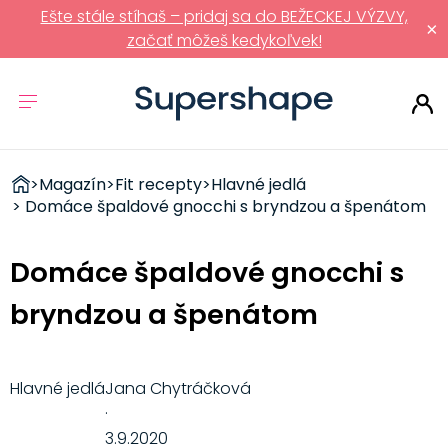
Ešte stále stíhaš – pridaj sa do BEŽECKEJ VÝZVY,
×
začať môžeš kedykoľvek!
ZDRAVÉ
>
Magazín
>
Fit recepty
>
Hlavné jedlá
RÝCHLOVKY
> Domáce špaldové gnocchi s bryndzou a špenátom
Domáce špaldové gnocchi s
bryndzou a špenátom
Hlavné jedlá
Jana Chytráčková
·
3.9.2020