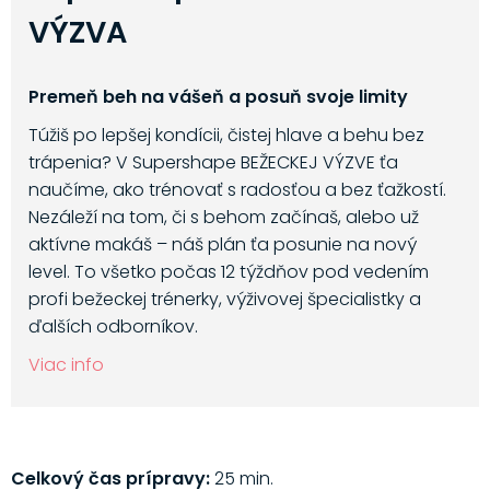
VÝZVA
Premeň beh na vášeň a posuň svoje limity
Túžiš po lepšej kondícii, čistej hlave a behu bez
trápenia? V Supershape BEŽECKEJ VÝZVE ťa
naučíme, ako trénovať s radosťou a bez ťažkostí.
Nezáleží na tom, či s behom začínaš, alebo už
aktívne makáš – náš plán ťa posunie na nový
level. To všetko počas 12 týždňov pod vedením
profi bežeckej trénerky, výživovej špecialistky a
ďalších odborníkov.
Viac info
Celkový čas prípravy:
25 min.