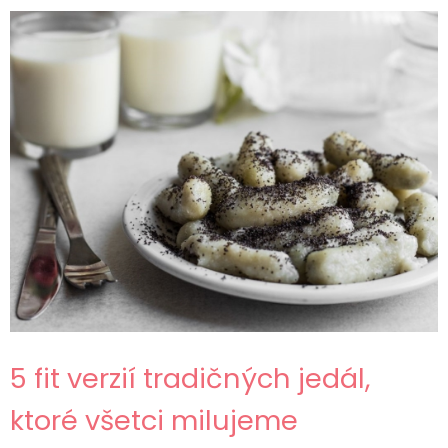
5 fit verzií tradičných jedál,
ktoré všetci milujeme