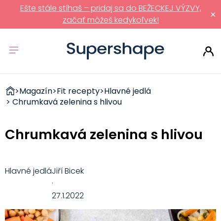
Ešte stále stíhaš – pridaj sa do BEŽECKEJ VÝZVY,
×
začať môžeš kedykoľvek!
ZDRAVÉ
>
Magazín
>
Fit recepty
>
Hlavné jedlá
RÝCHLOVKY
> Chrumkavá zelenina s hlivou
Chrumkavá zelenina s hlivou
Hlavné jedlá
Jiří Bicek
·
27.1.2022