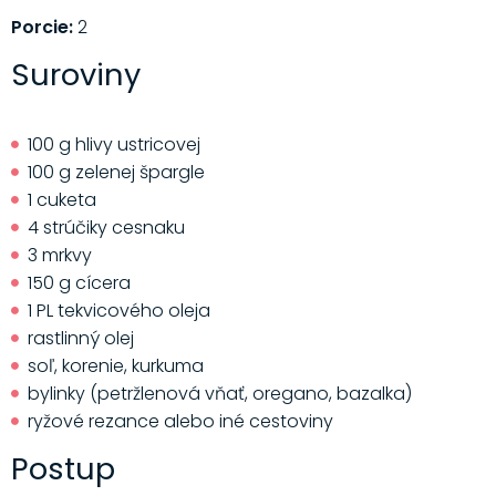
Porcie:
2
Suroviny
100 g hlivy ustricovej
100 g zelenej špargle
1 cuketa
4 strúčiky cesnaku
3 mrkvy
150 g cícera
1 PL tekvicového oleja
rastlinný olej
soľ, korenie, kurkuma
bylinky (petržlenová vňať, oregano, bazalka)
ryžové rezance alebo iné cestoviny
Postup