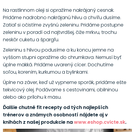
Na rastlinnom oleji si opražíme nakrájaný cesnak.
Pridáme nadrobno nakrájanú hlivu a chvíľu dusíme.
Zatiaľ si očistíme zvyšnú zeleninu. Pridáme postupne
zeleninu v poradí od najtvrdšej, čiže mrkvu, trochu
neskôr cuketu a špargľu.
Zeleninu s hlivou podusíme a ku koncu jemne na
vyššom stupni opražíme do chrumkava. Nemusí byť
úplne mäkká. Pridáme uvarený cícer. Dochutíme
soľou, korením, kurkumou a bylinkami.
Úplne na záver, keď už vypneme sporák, pridáme ešte
tekvicový olej. Podávame s cestovinami, obilninou
alebo ako prílohu k mäsu.
Ďalšie chutné fit recepty od tých najlepších
trénerov a známych osobností nájdete aj v
knihách z našej produkcie na
www.eshop.cvicte.sk
.