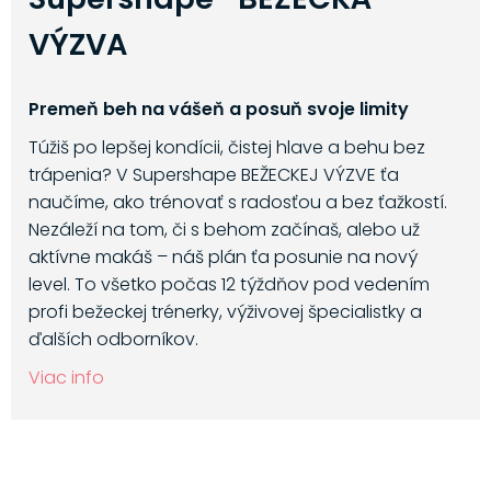
VÝZVA
Premeň beh na vášeň a posuň svoje limity
Túžiš po lepšej kondícii, čistej hlave a behu bez
trápenia? V Supershape BEŽECKEJ VÝZVE ťa
naučíme, ako trénovať s radosťou a bez ťažkostí.
Nezáleží na tom, či s behom začínaš, alebo už
aktívne makáš – náš plán ťa posunie na nový
level. To všetko počas 12 týždňov pod vedením
profi bežeckej trénerky, výživovej špecialistky a
ďalších odborníkov.
Viac info