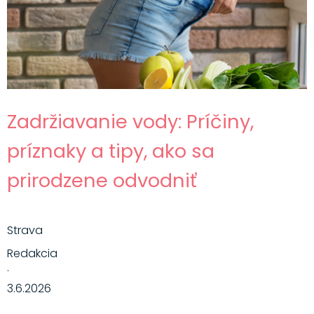
Zadržiavanie vody: Príčiny,
príznaky a tipy, ako sa
prirodzene odvodniť
Strava
Redakcia
·
3.6.2026