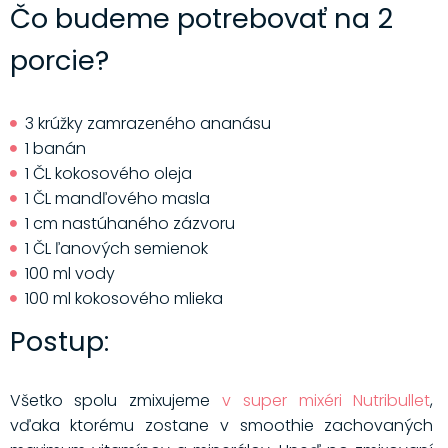
Čo budeme potrebovať na 2
porcie?
3 krúžky zamrazeného ananásu
1 banán
1 ČL kokosového oleja
1 ČL mandľového masla
1 cm nastúhaného zázvoru
1 ČL ľanových semienok
100 ml vody
100 ml kokosového mlieka
Postup:
Všetko spolu zmixujeme
v super mixéri Nutribullet
,
vďaka ktorému zostane v smoothie zachovaných