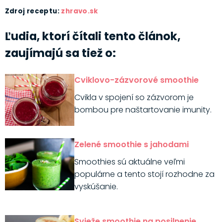
Zdroj receptu:
zhravo.sk
Ľudia, ktorí čítali tento článok,
zaujímajú sa tiež o:
Cviklovo-zázvorové smoothie
Cvikla v spojení so zázvorom je
bombou pre naštartovanie imunity.
Zelené smoothie s jahodami
Smoothies sú aktuálne veľmi
populárne a tento stojí rozhodne za
vyskúšanie.
Svieže smoothie na posilnenie