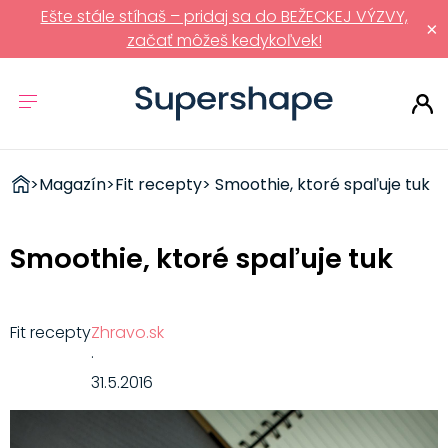
Ešte stále stíhaš – pridaj sa do BEŽECKEJ VÝZVY,
×
začať môžeš kedykoľvek!
ZDRAVÉ
>
Magazín
>
Fit recepty
> Smoothie, ktoré spaľuje tuk
RÝCHLOVKY
Smoothie, ktoré spaľuje tuk
Fit recepty
Zhravo.sk
·
31.5.2016