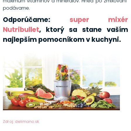
maximum vitamínov a minerálov. Hneď po zmixovaní
podávame.
Odporúčame:
super mixér
Nutribullet
, ktorý sa stane vaším
najlepším pomocníkom v kuchyni.
Zdroj: delimano.sk