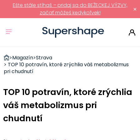
Ešte stále stíhaš – pridaj sa do BEŽECKEJ VÝZVY,
×
začať môžeš kedykoľvek!
ZDRAVÉ
>
Magazín
>
Strava
RÝCHLOVKY
> TOP 10 potravín, ktoré zrýchlia váš metabolizmus
pri chudnutí
TOP 10 potravín, ktoré zrýchlia
váš metabolizmus pri
chudnutí