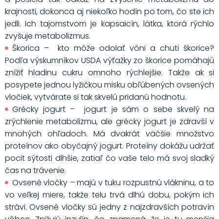
krajnosti, dokonca aj niekoľko hodín po tom, čo ste ich
jedli. Ich tajomstvom je kapsaicín, látka, ktorá rýchlo
zvyšuje metabolizmus.
Škorica – kto môže odolať vôni a chuti škorice?
Podľa výskumníkov USDA výťažky zo škorice pomáhajú
znížiť hladinu cukru omnoho rýchlejšie. Takže ak si
posypete jednou lyžičkou misku obľúbených ovsených
vločiek, vytvárate si tak skvelú pridanú hodnotu.
Grécky jogurt – jogurt je sám o sebe skvelý na
zrýchlenie metabolizmu, ale grécky jogurt je zdravší v
mnohých ohľadoch. Má dvakrát väčšie množstvo
proteínov ako obyčajný jogurt. Proteíny dokážu udržať
pocit sýtosti dlhšie, zatiaľ čo vaše telo má svoj sladký
čas na trávenie.
Ovsené vločky – majú v tuku rozpustnú vlákninu, a to
vo veľkej miere, takže telu trvá dlhú dobu, pokým ich
strávi. Ovsené vločky sú jedny z najzdravších potravín