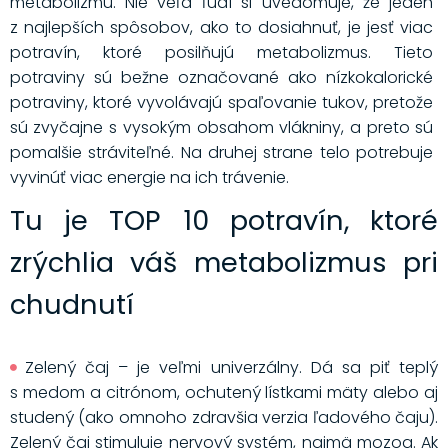
metabolizmu. Nie veľa ľudí si uvedomuje, že jeden
z najlepších spôsobov, ako to dosiahnuť, je jesť viac
potravín, ktoré posilňujú metabolizmus. Tieto
potraviny sú bežne označované ako nízkokalorické
potraviny, ktoré vyvolávajú spaľovanie tukov, pretože
sú zvyčajne s vysokým obsahom vlákniny, a preto sú
pomalšie stráviteľné. Na druhej strane telo potrebuje
vyvinúť viac energie na ich trávenie.
Tu je TOP 10 potravín, ktoré
zrýchlia váš metabolizmus pri
chudnutí
Zelený čaj – je veľmi univerzálny. Dá sa piť teplý
s medom a citrónom, ochutený lístkami mäty alebo aj
studený (ako omnoho zdravšia verzia ľadového čaju).
Zelený čaj stimuluje nervový systém, najmä mozog. Ak