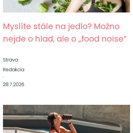
Myslíte stále na jedlo? Možno
nejde o hlad, ale o „food noise“
Strava
Redakcia
·
28.7.2026