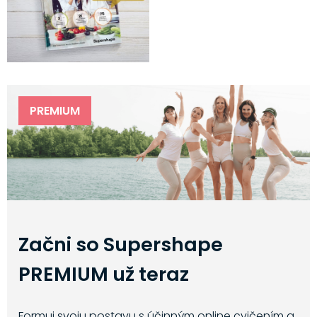
PREMIUM
Začni so Supershape
PREMIUM už teraz
Formuj svoju postavu s účinným online cvičením a