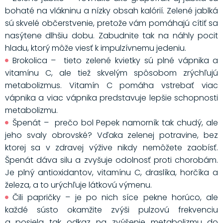
bohaté na vlákninu a nízky obsah kalórií. Zelené jablká
sú skvelé občerstvenie, pretože vám pomáhajú cítiť sa
nasýtene dlhšiu dobu. Zabudnite tak na náhly pocit
hladu, ktorý môže viesť k impulzívnemu jedeniu.
Brokolica – tieto zelené kvietky sú plné vápnika a
vitamínu C, ale tiež skvelým spôsobom zrýchľujú
metabolizmus. Vitamín C pomáha vstrebať viac
vápnika a viac vápnika predstavuje lepšie schopnosti
metabolizmu.
Špenát – prečo bol Pepek namorník tak chudý, ale
jeho svaly obrovské? Vďaka zelenej potravine, bez
ktorej sa v zdravej výžive nikdy nemôžete zaobísť.
Špenát dáva silu a zvyšuje odolnosť proti chorobám.
Je plný antioxidantov, vitamínu C, draslíka, horčíka a
železa, a to urýchľuje látkovú výmenu.
Čili papričky – je po nich síce pekne horúco, ale
každé sústo okamžite zvýši pulzovú frekvenciu
a posiela tak odkaz na zvýšenie metabolizmu do