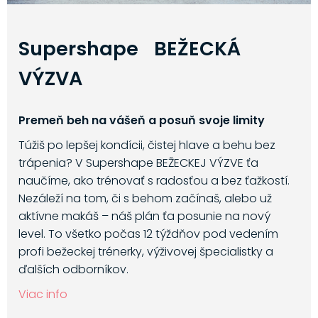
Supershape BEŽECKÁ
VÝZVA
Premeň beh na vášeň a posuň svoje limity
Túžiš po lepšej kondícii, čistej hlave a behu bez
trápenia? V Supershape BEŽECKEJ VÝZVE ťa
naučíme, ako trénovať s radosťou a bez ťažkostí.
Nezáleží na tom, či s behom začínaš, alebo už
aktívne makáš – náš plán ťa posunie na nový
level. To všetko počas 12 týždňov pod vedením
profi bežeckej trénerky, výživovej špecialistky a
ďalších odborníkov.
Viac info