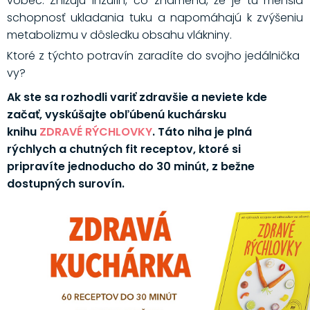
vôbec. Znižujú inzulín, čo znamená, že je tu menšia
schopnosť ukladania tuku a napomáhajú k zvýšeniu
metabolizmu v dôsledku obsahu vlákniny.
Ktoré z týchto potravín zaradíte do svojho jedálnička
vy?
Ak ste sa rozhodli variť zdravšie a neviete kde
začať, vyskúšajte obľúbenú kuchársku
knihu
ZDRAVÉ RÝCHLOVKY
. Táto niha je plná
rýchlych a chutných fit receptov, ktoré si
pripravíte jednoducho do 30 minút, z bežne
dostupných surovín.