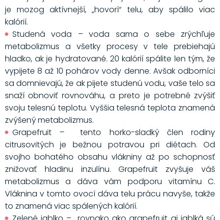
je mozog aktívnejší, „hovorí“ telu, aby spálilo viac
kalórií.
Studená voda – voda sama o sebe zrýchľuje
metabolizmus a všetky procesy v tele prebiehajú
hladko, ak je hydratované. 20 kalórií spálite len tým, že
vypijete 8 až 10 pohárov vody denne. Avšak odborníci
sa domnievajú, že ak pijete studenú vodu, vaše telo sa
snaží obnoviť rovnováhu, a preto je potrebné zvýšiť
svoju telesnú teplotu. Vyššia telesná teplota znamená
zvýšený metabolizmus.
Grapefruit – tento horko-sladký člen rodiny
citrusovitých je bežnou potravou pri diétach. Od
svojho bohatého obsahu vlákniny až po schopnosť
znižovať hladinu inzulínu. Grapefruit zvyšuje váš
metabolizmus a dáva vám podporu vitamínu C.
Vláknina v tomto ovocí dáva telu prácu navyše, takže
to znamená viac spálených kalórií.
Zelené jablko – rovnako ako grapefruit aj jablká sú