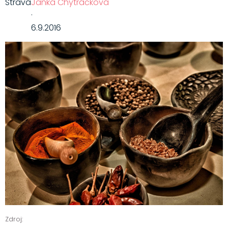
Strava
Janka Chytráčková
·
6.9.2016
Zdroj: