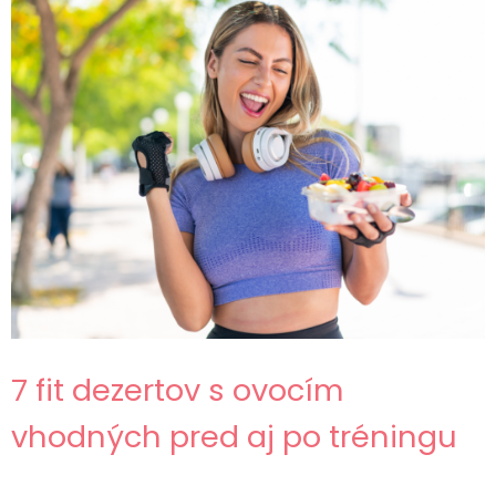
7 fit dezertov s ovocím
vhodných pred aj po tréningu