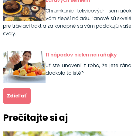
zdravých semien?
Chrumkanie tekvicových semiačok
vám zlepší náladu. Ľanové sú skvelé
pre tráviaci trakt a za konopné sa vám poďakujú vaše
svaly.
11 nápadov nielen na raňajky
Už ste unavení z toho, že jete ráno
dookola to isté?
Zdieľať
Prečítajte si aj