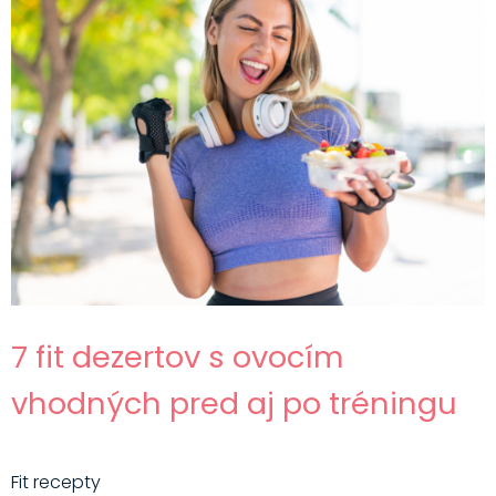
7 fit dezertov s ovocím
vhodných pred aj po tréningu
Fit recepty