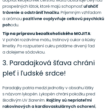
dopriať kedykoľvek čerstvú. Mäta obsahuje celý rad
prospešných látok, ktoré majú schopnosť
uľahčiť
trávenie a odstrániť hnačku
. Príjemným vzhľadom
a arómou
pozitívne ovplyvňuje celkovú psychickú
poh
odu.
Tip na prípravu bezalkoholického MOJITA
:
V pohári rozdrvíme mätu, trstinový cukor a kúsky
limetky. Po rozpustení cukru pridáme drvený ľad
a dolejeme sódovkou.
3. Paradajková šťava chráni
pleť i ľudské srdce!
Paradajky patria medzi jednotky v obsahu látky
s názvom lykopén. Lykopén chráni pokožku pred
škodlivým UV žiarením.
Rajčiny sú nepriateľmi
rakovinových a kardiovaskulárnych ochorení
,