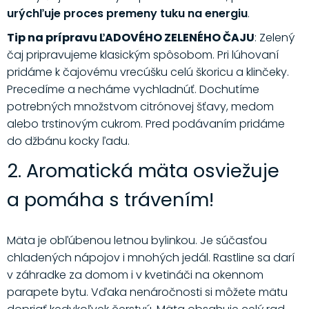
urýchľuje proces premeny tuku na energiu
.
Tip na prípravu ĽADOVÉHO ZELENÉHO ČAJU
: Zelený
čaj pripravujeme klasickým spôsobom. Pri lúhovaní
pridáme k čajovému vrecúšku celú škoricu a klinčeky.
Precedíme a necháme vychladnúť. Dochutíme
potrebných množstvom citrónovej šťavy, medom
alebo trstinovým cukrom. Pred podávaním pridáme
do džbánu kocky ľadu.
2. Aromatická mäta osviežuje
a pomáha s trávením!
Mäta je obľúbenou letnou bylinkou. Je súčasťou
chladených nápojov i mnohých jedál. Rastline sa darí
v záhradke za domom i v kvetináči na okennom
parapete bytu. Vďaka nenáročnosti si môžete mätu