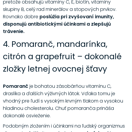
pretože obsahujú vitamíny C, E, biotín, vitamíny
skupiny B, celý rad minerálov a stopových prvkov.
Rovnako dobre
poslúžia pri zvyšovaní imunity,
disponujú antibiotickými účinkami a zlepšujú
trávenie.
4. Pomaranč, mandarínka,
citrón a grapefruit – dokonalé
zložky letnej ovocnej šťavy
Pomaranč
je bohatou zásobárňou vitamínu C,
draslíka a ďalších výživných látok. Vďaka tomu je
vhodný pre ľudí s vysokým krvným tlakom a vysokou
hladinou cholesterolu. Chuť pomaranča prináša
dokonalé osvieženie.
Podobným zložením i účinkami na ľudský organizmus