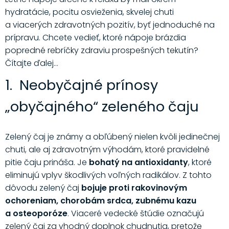
hydratácie, pocitu osvieženia, skvelej chuti
a viacerých zdravotných pozitív, byť jednoduché na
prípravu. Chcete vedieť, ktoré nápoje brázdia
popredné rebríčky zdraviu prospešných tekutín?
Čítajte ďalej...
1. Neobyčajné prínosy
„obyčajného“ zeleného čaju
Zelený čaj je známy a obľúbený nielen kvôli jedinečnej
chuti, ale aj zdravotným výhodám, ktoré pravidelné
pitie čaju prináša. Je
bohatý na antioxidanty
, ktoré
eliminujú vplyv škodlivých voľných radikálov. Z tohto
dôvodu zelený čaj
bojuje proti rakovinovým
ochoreniam, chorobám srdca, zubnému kazu
a osteoporóze
. Viaceré vedecké štúdie označujú
zelený čaj za vhodný doplnok chudnutia, pretože