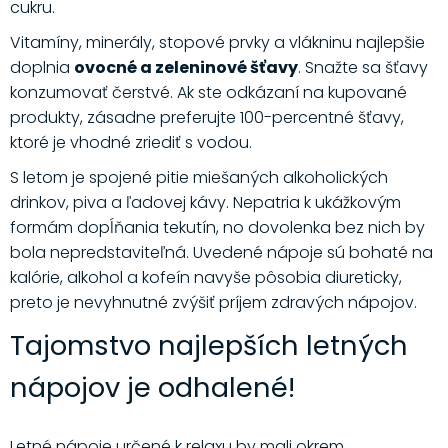
cukru.
Vitamíny, minerály, stopové prvky a vlákninu najlepšie
doplnia
ovocné a zeleninové šťavy
. Snažte sa šťavy
konzumovať čerstvé. Ak ste odkázaní na kupované
produkty, zásadne preferujte 100-percentné šťavy,
ktoré je vhodné zriediť s vodou.
S letom je spojené pitie miešaných alkoholických
drinkov, piva a ľadovej kávy. Nepatria k ukážkovým
formám dopĺňania tekutín, no dovolenka bez nich by
bola nepredstaviteľná. Uvedené nápoje sú bohaté na
kalórie, alkohol a kofeín navyše pôsobia diureticky,
preto je nevyhnutné zvýšiť príjem zdravých nápojov.
Tajomstvo najlepších letných
nápojov je odhalené!
Letné nápoje určené k relaxu by mali okrem