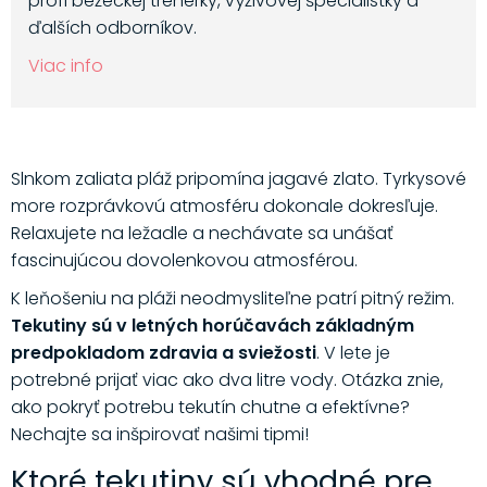
profi bežeckej trénerky, výživovej špecialistky a
ďalších odborníkov.
Viac info
Slnkom zaliata pláž pripomína jagavé zlato. Tyrkysové
more rozprávkovú atmosféru dokonale dokresľuje.
Relaxujete na ležadle a nechávate sa unášať
fascinujúcou dovolenkovou atmosférou.
K leňošeniu na pláži neodmysliteľne patrí pitný režim.
Tekutiny sú v letných horúčavách základným
predpokladom zdravia a sviežosti
. V lete je
potrebné prijať viac ako dva litre vody. Otázka znie,
ako pokryť potrebu tekutín chutne a efektívne?
Nechajte sa inšpirovať našimi tipmi!
Ktoré tekutiny sú vhodné pre