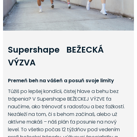
Supershape BEŽECKÁ
VÝZVA
Premeň beh na vášeň a posuň svoje limity
Túžiš po lepšej kondícii, čistej hlave a behu bez
trápenia? V Supershape BEŽECKEJ VÝZVE ťa
naučíme, ako trénovať s radosťou a bez ťažkostí.
Nezáleží na tom, či s behom začínaš, alebo už
aktívne makáš – náš plán ťa posunie na nový
level. To všetko počas 12 týždňov pod vedením