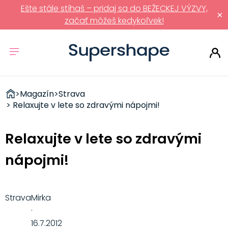
Ešte stále stíhaš – pridaj sa do BEŽECKEJ VÝZVY,
×
začať môžeš kedykoľvek!
ZDRAVÉ
>
Magazín
>
Strava
RÝCHLOVKY
> Relaxujte v lete so zdravými nápojmi!
Relaxujte v lete so zdravými
nápojmi!
Strava
Mirka
·
16.7.2012