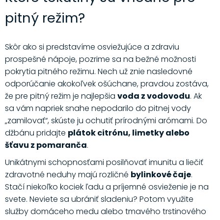
pitný režim?
Skôr ako si predstavíme osviežujúce a zdraviu
prospešné nápoje, pozrime sa na bežné možnosti
pokrytia pitného režimu. Nech už znie nasledovné
odporúčanie akokoľvek ošúchane, pravdou zostáva,
že pre pitný režim je najlepšia
voda z vodovodu
. Ak
sa vám napriek snahe nepodarilo do pitnej vody
„zamilovať“, skúste ju ochutiť prírodnými arómami. Do
džbánu pridajte
plátok citrónu, limetky alebo
šťavu z pomaranča
.
Unikátnymi schopnosťami posilňovať imunitu a liečiť
zdravotné neduhy majú rozličné
bylinkové čaje
.
Stačí niekoľko kociek ľadu a príjemné osvieženie je na
svete. Neviete sa ubrániť sladeniu? Potom využite
služby domáceho medu alebo tmavého trstinového