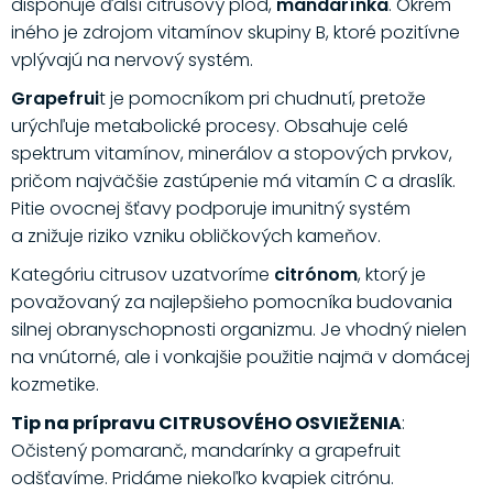
disponuje ďalší citrusový plod,
mandarínka
. Okrem
iného je zdrojom vitamínov skupiny B, ktoré pozitívne
vplývajú na nervový systém.
Grapefrui
t je pomocníkom pri chudnutí, pretože
urýchľuje metabolické procesy. Obsahuje celé
spektrum vitamínov, minerálov a stopových prvkov,
pričom najväčšie zastúpenie má vitamín C a draslík.
Pitie ovocnej šťavy podporuje imunitný systém
a znižuje riziko vzniku obličkových kameňov.
Kategóriu citrusov uzatvoríme
citrónom
, ktorý je
považovaný za najlepšieho pomocníka budovania
silnej obranyschopnosti organizmu. Je vhodný nielen
na vnútorné, ale i vonkajšie použitie najmä v domácej
kozmetike.
Tip na prípravu CITRUSOVÉHO OSVIEŽENIA
:
Očistený pomaranč, mandarínky a grapefruit
odšťavíme. Pridáme niekoľko kvapiek citrónu.