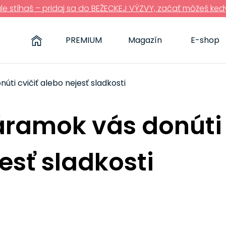
ále stíhaš – pridaj sa do BEŽECKEJ VÝZVY, začať môžeš ked
PREMIUM
Magazín
E-shop
ti cvičiť alebo nejesť sladkosti
áramok vás donúti 
esť sladkosti