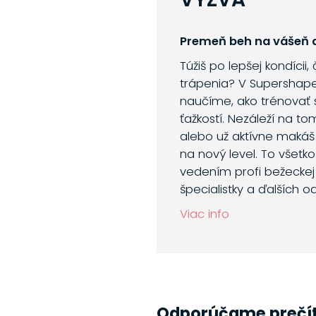
Premeň beh na vášeň a
Túžiš po lepšej kondícii,
trápenia? V Supershap
naučíme, ako trénovať 
ťažkostí. Nezáleží na to
alebo už aktívne makáš
na nový level. To všetk
vedením profi bežeckej 
špecialistky a ďalších o
Viac info
Odporúčame prečí