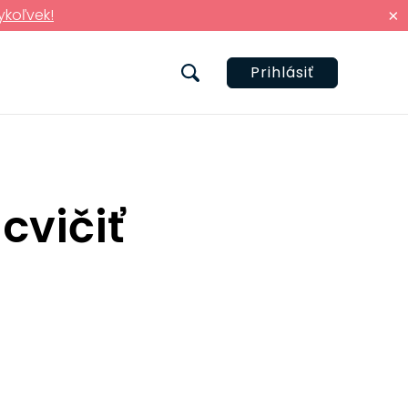
ykoľvek!
×
Prihlásiť
cvičiť