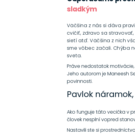
sladkým
Väčšina z nás si dáva prav
cvičiť, zdravo sa stravovať,
sietí atď. Väčšina z nich v
sme vôbec začali. Chýba n
sveta.
Práve nedostatok motivácie,
Jeho autorom je Maneesh Sethi
povinnosti.
Pavlok náramok, 
Ako funguje táto vecička v p
človek nesplní vopred stanov
Nastavili ste si prostredníc