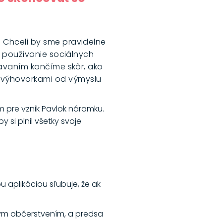
. Chceli by sme pravidelne
iť používanie sociálnych
žiavaním končíme skôr, ako
e výhovorkami od výmyslu
 pre vznik Pavlok náramku.
 si plnil všetky svoje
 aplikáciou sľubuje, že ak
hlym občerstvením, a predsa