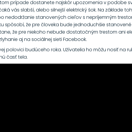
 tom prípade dostanete najskôr upozornenia v podobe s
aká vás slabší, alebo silnejší elektrický šok. Na základe
lebo nedodržanie stanovených cieľov s nepríjemným trest
u spôsobí, že pre človeka bude jednoduchšie stanovené 
stane, že pre niekoho nebude dostatočným trestom ani el
zlyhanie aj na sociálnej sieti Facebook.
rvej polovici budúceho roka. Užívatelia ho môžu nosiť na 
ú časť tela.