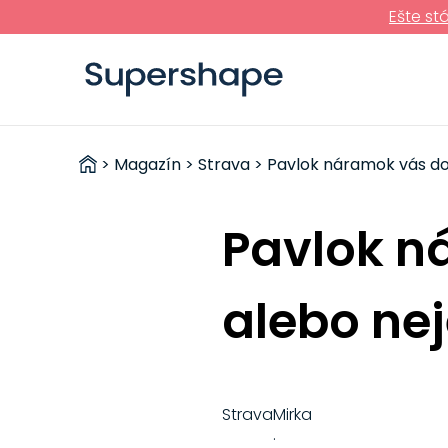
Ešte st
ZDRAVÉ
>
Magazín
>
Strava
> Pavlok náramok vás donú
RÝCHLOVKY
Pavlok n
alebo nej
Strava
Mirka
·