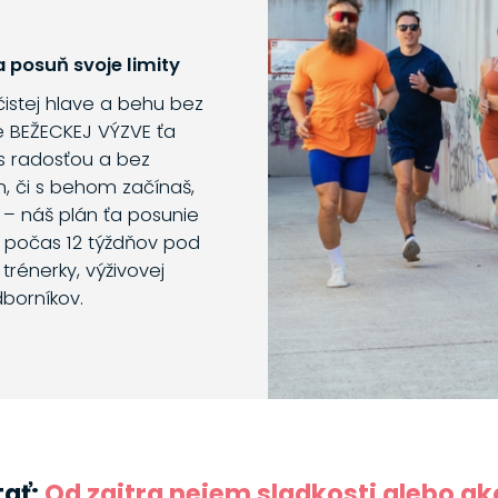
 posuň svoje limity
 čistej hlave a behu bez
e BEŽECKEJ VÝZVE ťa
s radosťou a bez
m, či s behom začínaš,
 – náš plán ťa posunie
o počas 12 týždňov pod
trénerky, výživovej
dborníkov.
tať:
Od zajtra nejem sladkosti alebo a