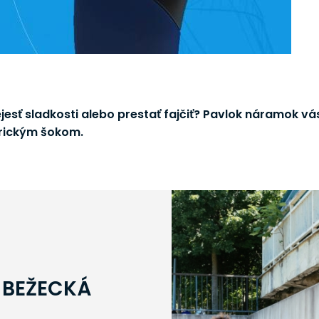
ejesť sladkosti alebo prestať fajčiť? Pavlok náramok v
trickým šokom.
 BEŽECKÁ