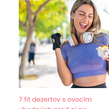
7 fit dezertov s ovocím