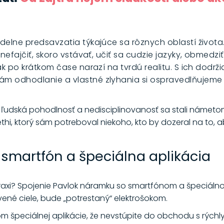
idelne predsavzatia týkajúce sa rôznych oblastí života
 nefajčiť, skoro vstávať, učiť sa cudzie jazyky, obmedz
šak po krátkom čase narazí na tvrdú realitu. S ich dodr
ám odhodlanie a vlastné zlyhania si ospravedlňujem
 ľudská pohodlnosť a nedisciplinovanosť sa stali námetom
, ktorý sám potreboval niekoho, kto by dozeral na to, aby
smartfón a špeciálna aplikácia
raxi? Spojenie Pavlok náramku so smartfónom a špeciálnou
ené ciele, bude „potrestaný“ elektrošokom.
tvom špeciálnej aplikácie, že nevstúpite do obchodu s rýc