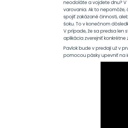
neodoláte a vojdete dnu? V
varovania. Ak to nepomôže, č
spojiť zakázané činnosti, a
šoku. To v konečnom dôsledk
V prípade, že sa predsa len 
aplikácia zverejniť konkrétne 
Pavlok bude v predaji už v p
pomocou pásky upevniť na in