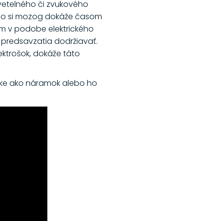
vetelného či zvukového
 toho si mozog dokáže časom
om v podobe elektrického
predsavzatia dodržiavať.
ektrošok, dokáže táto
ruke ako náramok alebo ho