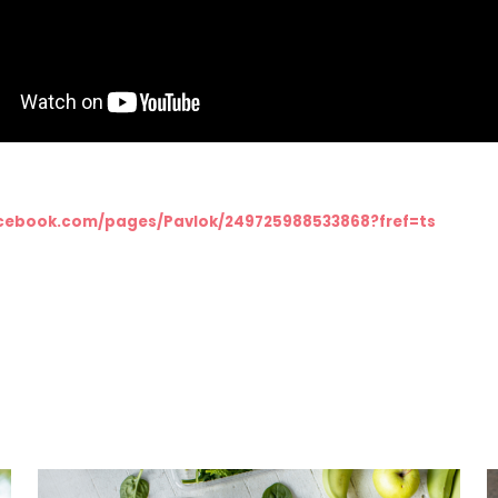
acebook.com/pages/Pavlok/249725988533868?fref=ts