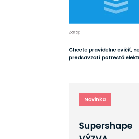
Zdroj:
Chcete pravidelne cvičiť, n
predsavzatí potrestá elek
Novinka
Supershape
VÝZVA