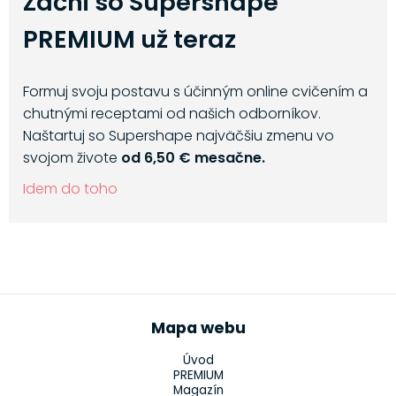
Začni so Supershape
PREMIUM už teraz
Formuj svoju postavu s účinným online cvičením a
chutnými receptami od našich odborníkov.
Naštartuj so Supershape najväčšiu zmenu vo
svojom živote
od 6,50 € mesačne.
Idem do toho
Mapa webu
Úvod
PREMIUM
Magazín