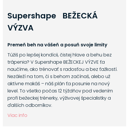
Supershape BEŽECKÁ
VÝZVA
Premeň beh na vášeň a posuň svoje limity
Túžiš po lepšej kondícii, čistej hlave a behu bez
trápenia? V Supershape BEŽECKEJ VÝZVE ťa
naučíme, ako trénovať s radosťou a bez ťažkostí.
Nezáleží na tom, či s behom začínaš, alebo už
aktívne makáš – náš plán ťa posunie na nový
level. To všetko počas 12 týždňov pod vedením
profi bežeckej trénerky, výživovej špecialistky a
ďalších odborníkov.
Viac info