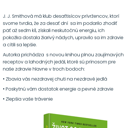
J. J. Smithová má klub desaťtisícov prívržencov, ktorí
svorne tvrdia, že za desať dní sa im podarilo zhodiť
päť až sedm kíl, získali neskutočnú energiu, ich
pokožka dostala žiarivý nádych, upravilo sa im zdravie
a cítili sa lepšie.
Autorka prichádza s novou knihou plnou zaujímavých
receptov a lahodných jedál, ktoré sú prínosom pre
naše zdravie hlavne v troch bodoch:
• Zbavia vás nezdravej chuti na nezdravé jedlá
• Poskytnú vám dostatok energie a pevné zdravie
• Zlepšia vaše trávenie