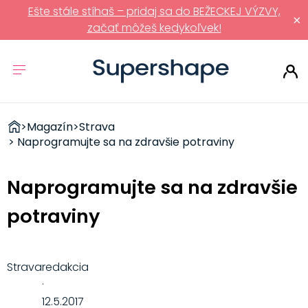
Ešte stále stíhaš – pridaj sa do BEŽECKEJ VÝZVY,
×
začať môžeš kedykoľvek!
ZDRAVÉ
>
Magazín
>
Strava
RÝCHLOVKY
> Naprogramujte sa na zdravšie potraviny
Naprogramujte sa na zdravšie
potraviny
Strava
redakcia
·
12.5.2017