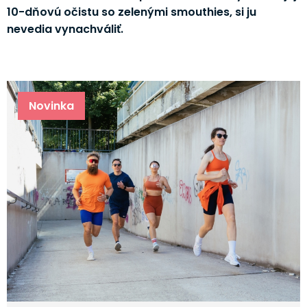
10-dňovú očistu so zelenými smouthies, si ju
nevedia vynachváliť.
Novinka