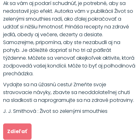
Ak sa vám aj podarí schudnúť, je potrebné, aby sa
nedostavil jojo efekt. Autorka vám v publikácii Život so
zelenými smouthies radí, ako ďalej pokračovať a
udržať si nižšiu hmotnosť. Prináša recepty na zdravé
jedlá, obedy aj večere, dezerty a desiate.
Samozrejme, pripomína, aby ste nezabudli aj na
pohyb. Je dôležité dopriať si ho tri až päťkrát
týždenne. Môžete sa venovať akejkoľvek aktivite, ktorá
zodpovedá vašej kondícii. Môže to byť aj polhodinová
prechádzka.
Vydajte sa na úžasnú cestu! Zmeňte svoje
stravovacie návyky, zbavte sa neoddolateľnej chuti
na sladkosti a naprogramujte sa na zdravé potraviny.
J. J. Smithová : Život so zelenými smouthies
Zdieľať