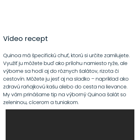
Video recept
Quinoa má špecifickú chuť, ktorú si určite zamilujete.
Využiť ju môžete buď ako prílohu namiesto ryže, ale
výborne sa hodí aj do rôznych šalátov, rizota či
cestovín. Môžete ju jesť aj na sladko – napríklad ako
zdravú raňajkovú kašu alebo do cesta na lievance.
My vám prinášame tip na výborný Quinoa šalát so
zeleninou, cícerom a tuniakom.