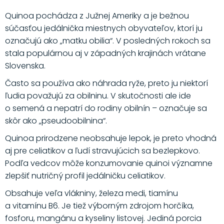
Quinoa pochádza z Južnej Ameriky a je bežnou
súčasťou jedálnička miestnych obyvateľov, ktorí ju
označujú ako „matku obilia“. V posledných rokoch sa
stala populárnou aj v západných krajinách vrátane
Slovenska.
Často sa používa ako náhrada ryže, preto ju niektorí
ľudia považujú za obilninu. V skutočnosti ale ide
o semená a nepatrí do rodiny obilnín – označuje sa
skôr ako „pseudoobilnina“.
Quinoa prirodzene neobsahuje lepok, je preto vhodná
aj pre celiatikov a ľudí stravujúcich sa bezlepkovo.
Podľa vedcov môže konzumovanie quinoi významne
zlepšiť nutričný profil jedálničku celiatikov.
Obsahuje veľa vlákniny, železa medi, tiamínu
a vitamínu B6. Je tiež výborným zdrojom horčíka,
fosforu, mangánu a kyseliny listovej. Jediná porcia