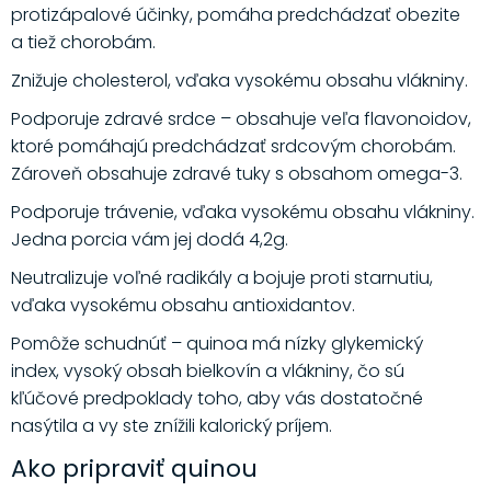
protizápalové účinky, pomáha predchádzať obezite
a tiež chorobám.
Znižuje cholesterol, vďaka vysokému obsahu vlákniny.
Podporuje zdravé srdce – obsahuje veľa flavonoidov,
ktoré pomáhajú predchádzať srdcovým chorobám.
Zároveň obsahuje zdravé tuky s obsahom omega-3.
Podporuje trávenie, vďaka vysokému obsahu vlákniny.
Jedna porcia vám jej dodá 4,2g.
Neutralizuje voľné radikály a bojuje proti starnutiu,
vďaka vysokému obsahu antioxidantov.
Pomôže schudnúť – quinoa má nízky glykemický
index, vysoký obsah bielkovín a vlákniny, čo sú
kľúčové predpoklady toho, aby vás dostatočné
nasýtila a vy ste znížili kalorický príjem.
Ako pripraviť quinou