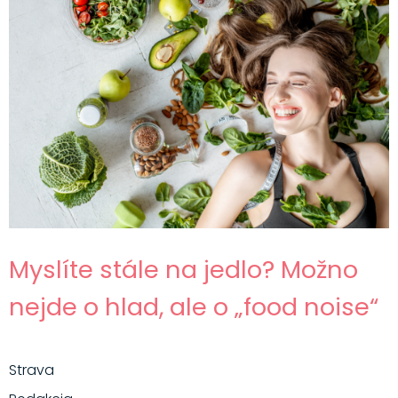
Myslíte stále na jedlo? Možno
nejde o hlad, ale o „food noise“
Strava