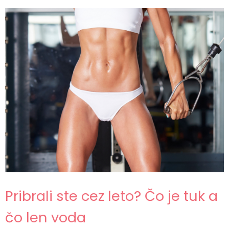
Pribrali ste cez leto? Čo je tuk a
čo len voda