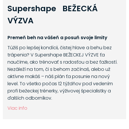
Supershape BEŽECKÁ
VÝZVA
Premeň beh na vášeň a posuň svoje limity
Túžiš po lepšej kondícii, čistej hlave a behu bez
trápenia? V Supershape BEŽECKEJ VÝZVE ťa
naučíme, ako trénovať s radosťou a bez ťažkostí.
Nezáleží na tom, či s behom začínaš, alebo už
aktívne makáš – náš plán ťa posunie na nový
level. To všetko počas 12 týždňov pod vedením
profi bežeckej trénerky, výživovej špecialistky a
ďalších odborníkov.
Viac info