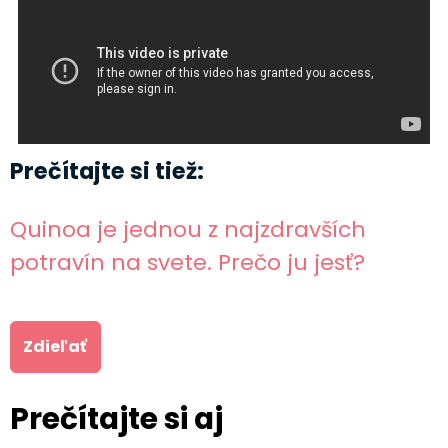
Prečítajte si tiež:
Quinoa je jednou z najzdravších
potravín na svete. Prečo ju jesť?
Zdieľať
Prečítajte si aj