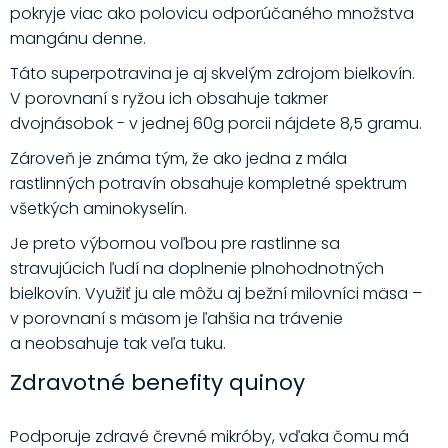
pokryje viac ako polovicu odporúčaného množstva
mangánu denne.
Táto superpotravina je aj skvelým zdrojom bielkovín.
V porovnaní s ryžou ich obsahuje takmer
dvojnásobok - v jednej 60g porcii nájdete 8,5 gramu.
Zároveň je známa tým, že ako jedna z mála
rastlinných potravín obsahuje kompletné spektrum
všetkých aminokyselín.
Je preto výbornou voľbou pre rastlinne sa
stravujúcich ľudí na doplnenie plnohodnotných
bielkovín. Využiť ju ale môžu aj bežní milovníci mäsa –
v porovnaní s mäsom je ľahšia na trávenie
a neobsahuje tak veľa tuku.
Zdravotné benefity quinoy
Podporuje zdravé črevné mikróby, vďaka čomu má