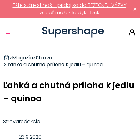
Ešte stále stíhaš – pridaj sa do BEŽECKEJ VÝZVY,
×
začať môžeš kedykoľvek!
ZDRAVÉ
>
Magazín
>
Strava
RÝCHLOVKY
> Ľahká a chutná príloha k jedlu – quinoa
Ľahká a chutná príloha k jedlu
– quinoa
Strava
redakcia
·
23.9.2020