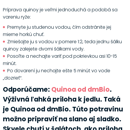
Príprava quinoy je veľmi jednoduchá a podobá sa
vareniu ryže:
Premyte ju studenou vodou, čím odstránite jej
mierne horkú chuť.
Zmiešajte ju s vodou v pomere 1:2, teda jednu šálku
quinoy zalejete dvomi šálkami vody.
Posoľte a nechajte variť pod pokrievkou asi 10-15
minút.
Po dovarení ju nechajte ešte 5 minút vo vode
„dozrieť“.
Odporúčame:
Quinoa od dmBio
.
Výživná ľahká príloha k jedlu. Taká
je Quinoa od dmBio. Túto potravinu
možno pripraviť na slano aj sladko.
Skvele chutí v šalátoch, ako príloha