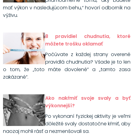
priamoúmerné tomu, aký budete
mať výkon v nasledujúcom behu,“ hovorí odborník na
výživu.
8 pravidiel chudnutia, ktoré
môžete trošku oklamať
Počúvate z každej strany overené
pravidlá chudnutia? Všade je to len
o tom, že „toto máte dovolené” a „tamto zasa
zakázané”.
Ako nakŕmiť svoje svaly a byť
výkonnejší?
Po vykonaní fyzickej aktivity je veľmi
dôležité svaly dostatočne kŕmiť, aby
naozaj mohli rásť a nezmenšovali sa.