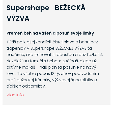
Supershape BEŽECKÁ
VÝZVA
Premeň beh na vášeň a posuň svoje limity
Túžiš po lepšej kondícii, čistej hlave a behu bez
trápenia? V Supershape BEŽECKEJ VÝZVE ťa
naučíme, ako trénovať s radosťou a bez ťažkostí.
Nezáleží na tom, či s behom začínaš, alebo už
aktívne makáš – náš plán ťa posunie na nový
level. To všetko počas 12 týždňov pod vedením
profi bežeckej trénerky, výživovej špecialistky a
ďalších odborníkov.
Viac info