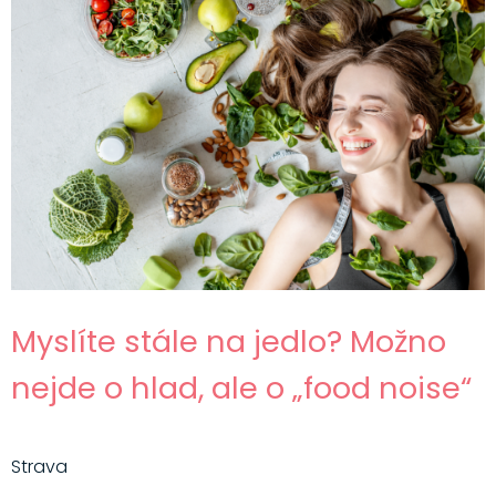
Myslíte stále na jedlo? Možno
nejde o hlad, ale o „food noise“
Strava