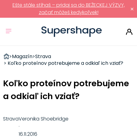
Ešte stále stíhaš – pridaj sa do BEŽECKEJ VÝZVY,
×
začať môžeš kedykoľvek!
ZDRAVÉ
>
Magazín
>
Strava
RÝCHLOVKY
> Koľko proteínov potrebujeme a odkiaľ ich vziať?
Koľko proteínov potrebujeme
a odkiaľ ich vziať?
Strava
Veronika Shoebridge
·
16.11.2016