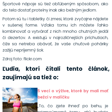
Športové nápoje sú tiež obľúbeným spôsobom, ako
do tela dostať proteíny inak ako bežným jedlom.
Potom sú tu i tabletky či zmesi, ktoré zvyčajne nájdete
v sušenej forme. Vďaka tomu ich môžete ľahko
kombinovať a vytvárať z nich mnoho chutných jedál
či dezertov. A existujú v najrozličnejších príchutiach,
čiže sa netreba obávať, že vaše chuťové poháriky
zažijú nepríjemný šok.
Zdroj foto: flickr.com
Ľudia, ktorí čítali tento článok,
zaujímajú sa tiež o:
5 vecí o výžive, ktoré by mali mať
bežci v malíčku
„To, čo zjete ihneď po behu, je