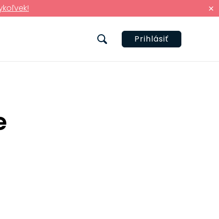
ykoľvek!
×
Prihlásiť
e