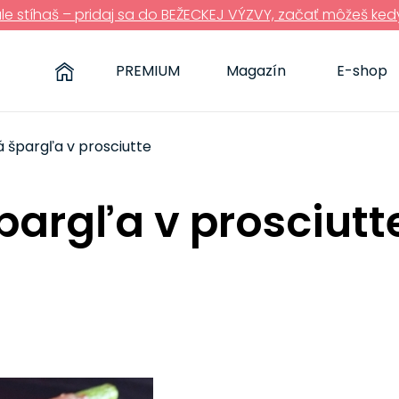
ále stíhaš – pridaj sa do BEŽECKEJ VÝZVY, začať môžeš ked
PREMIUM
Magazín
E-shop
 špargľa v prosciutte
pargľa v prosciutt