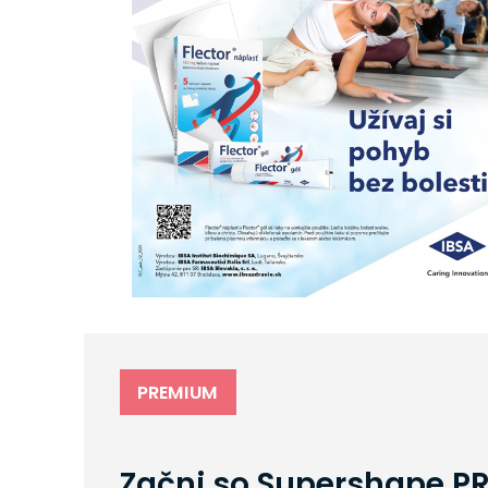
PREMIUM
Začni so Supershape P