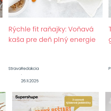
Rýchle fit raňajky: Voňavá
kaša pre deň plný energie
Strava
Redakcia
P
·
26.11.2025