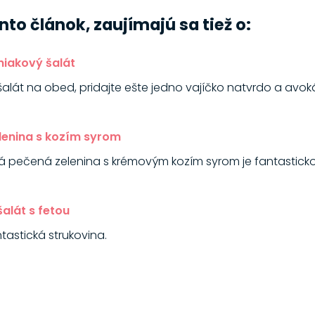
tento článok, zaujímajú sa tiež o:
niakový šalát
šalát na obed, pridajte ešte jedno vajíčko natvrdo a avok
lenina s kozím syrom
 pečená zelenina s krémovým kozím syrom je fantastick
alát s fetou
ntastická strukovina.