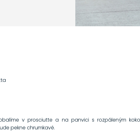
tta
 obalíme v prosciutte a na panvici s rozpáleným ko
bude pekne chrumkavé.