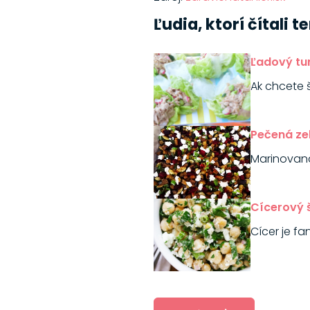
Ľudia, ktorí čítali 
Ľadový tu
Ak chcete 
Pečená ze
Marinovaná
Cícerový š
Cícer je fa