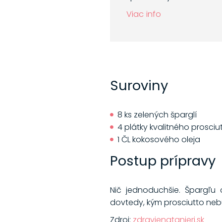
Viac info
Suroviny
8 ks zelených šparglí
4 plátky kvalitného prosciu
1 ČL kokosového oleja
Postup prípravy
Nič jednoduchšie. Špargľu
dovtedy, kým prosciutto ne
Zdroj:
zdravienatanieri.sk