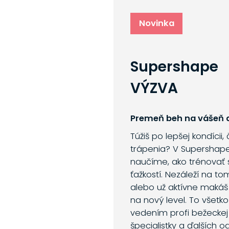
Novinka
Supershape
VÝZVA
Premeň beh na vášeň a
Túžiš po lepšej kondícii,
trápenia? V Supershap
naučíme, ako trénovať 
ťažkostí. Nezáleží na to
alebo už aktívne makáš
na nový level. To všetk
vedením profi bežeckej 
špecialistky a ďalších o