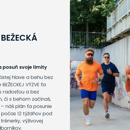
 BEŽECKÁ
 posuň svoje limity
 čistej hlave a behu bez
e BEŽECKEJ VÝZVE ťa
s radosťou a bez
m, či s behom začínaš,
 – náš plán ťa posunie
o počas 12 týždňov pod
trénerky, výživovej
dborníkov.