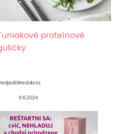
Tuniakové proteínové
guličky
redjedlá
Redakcia
·
6.6.2024