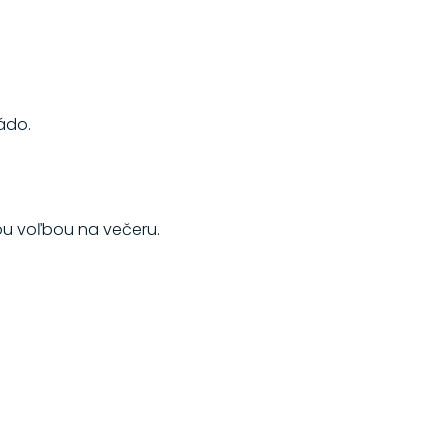
ádo.
ou voľbou na večeru.