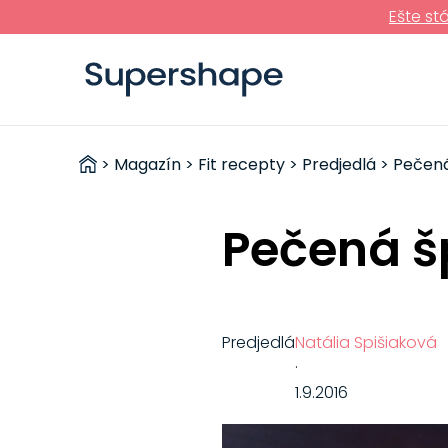
Ešte st
ZDRAVÉ
>
Magazín
>
Fit recepty
>
Predjedlá
> Pečená
RÝCHLOVKY
Pečená š
Predjedlá
Natália Spišiaková
·
1.9.2016