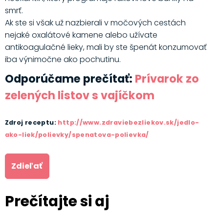
smrť.
Ak ste si však už nazbierali v močových cestách
nejaké oxalátové kamene alebo užívate
antikoagulačné lieky, mali by ste špenát konzumovať
iba výnimočne ako pochutinu.
Odporúčame prečítať:
Prívarok zo
zelených listov s vajíčkom
Zdroj receptu:
http://www.zdraviebezliekov.sk/jedlo-
ako-liek/polievky/spenatova-polievka/
Zdieľať
Prečítajte si aj