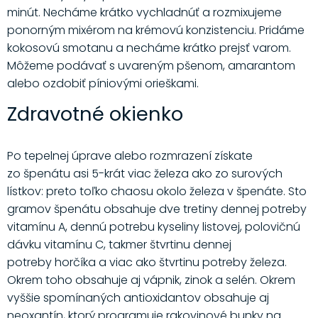
minút. Necháme krátko vychladnúť a rozmixujeme
ponorným mixérom na krémovú konzistenciu. Pridáme
kokosovú smotanu a necháme krátko prejsť varom.
Môžeme podávať s uvareným pšenom, amarantom
alebo ozdobiť píniovými orieškami.
Zdravotné okienko
Po tepelnej úprave alebo rozmrazení získate
zo špenátu asi 5-krát viac železa ako zo surových
lístkov: preto toľko chaosu okolo železa v špenáte. Sto
gramov špenátu obsahuje dve tretiny dennej potreby
vitamínu A, dennú potrebu kyseliny listovej, polovičnú
dávku vitamínu C, takmer štvrtinu dennej
potreby horčíka a viac ako štvrtinu potreby železa.
Okrem toho obsahuje aj vápnik, zinok a selén. Okrem
vyššie spomínaných antioxidantov obsahuje aj
neoxantín, ktorý programuje rakovinové bunky na