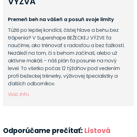
VÝZVA
Premeň beh na vášeň a posuň svoje limity
Túžiš po lepšej kondícii, čistej hlave a behu bez
trápenia? V Supershape BEŽECKEJ VÝZVE ťa
naučíme, ako trénovať s radosťou a bez ťažkostí.
Nezáleží na tom, či s behom začínaš, alebo už
aktívne makáš – náš plán ťa posunie na nový
level. To všetko počas 12 týždňov pod vedením
profi bežeckej trénerky, výživovej špecialistky a
ďalších odborníkov.
Viac info
Odporúčame prečítať:
Listová