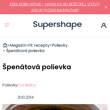
Ešte stále stíhaš – pridaj sa do BEŽECKEJ VÝZVY,
×
začať môžeš kedykoľvek!
ZDRAVÉ
>
Magazín
>
Fit recepty
>
Polievky
RÝCHLOVKY
> Špenátová polievka
Špenátová polievka
Polievky
Eva Blaho
·
31.10.2014