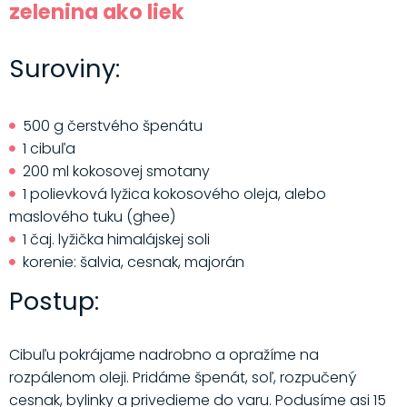
zelenina ako liek
Suroviny:
500 g čerstvého špenátu
1 cibuľa
200 ml kokosovej smotany
1 polievková lyžica kokosového oleja, alebo
maslového tuku (ghee)
1 čaj. lyžička himalájskej soli
korenie: šalvia, cesnak, majorán
Postup:
Cibuľu pokrájame nadrobno a opražíme na
rozpálenom oleji. Pridáme špenát, soľ, rozpučený
cesnak, bylinky a privedieme do varu. Podusíme asi 15