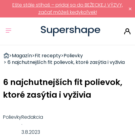
Ešte stále stíhaš – pridaj sa do BEŽECKEJ VÝZVY,
×
začať môžeš kedykoľvek!
ZDRAVÉ
>
Magazín
>
Fit recepty
>
Polievky
RÝCHLOVKY
> 6 najchutnejších fit polievok, ktoré zasýtia i vyživia
6 najchutnejších fit polievok,
ktoré zasýtia i vyživia
Polievky
Redakcia
·
3.8.2023