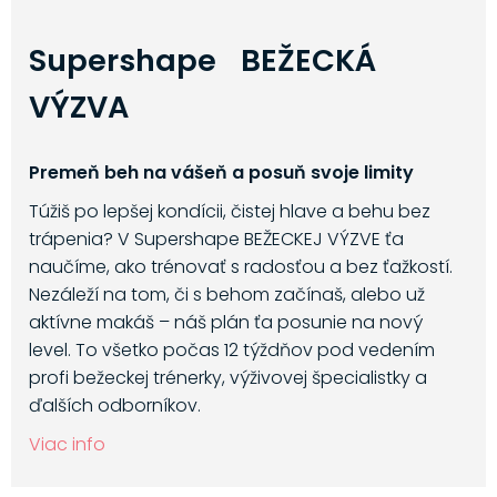
Supershape BEŽECKÁ
VÝZVA
Premeň beh na vášeň a posuň svoje limity
Túžiš po lepšej kondícii, čistej hlave a behu bez
trápenia? V Supershape BEŽECKEJ VÝZVE ťa
naučíme, ako trénovať s radosťou a bez ťažkostí.
Nezáleží na tom, či s behom začínaš, alebo už
aktívne makáš – náš plán ťa posunie na nový
level. To všetko počas 12 týždňov pod vedením
profi bežeckej trénerky, výživovej špecialistky a
ďalších odborníkov.
Viac info