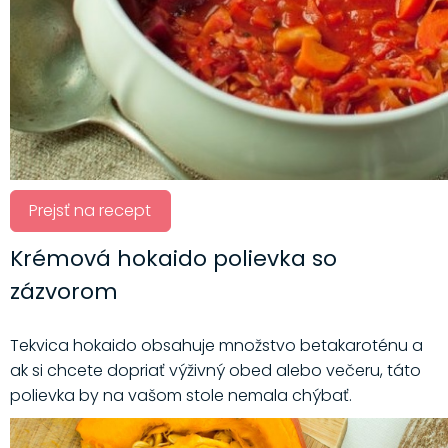
Prejsť na recept
Krémová hokaido polievka so
zázvorom
Tekvica hokaido obsahuje množstvo betakaroténu a
ak si chcete dopriať výživný obed alebo večeru, táto
polievka by na vašom stole nemala chýbať.