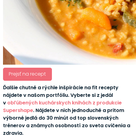
Prejsť na recept
Ďalšie chutné a rýchle inšpirácie na fit recepty
nájdete v našom portfóliu. Vyberte si z jedál
v
obľúbených kuchárskych knihách z produkcie
Supershape
. Nájdete v nich jednoduché a pritom
výborné jedlá do 30 minút od top slovenských
trénerov a známych osobností zo sveta cvičenia a
zdravia.