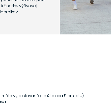
trénerky, výživovej
dborníkov.
k máte vypestované použite cca ½ cm listu)
áva