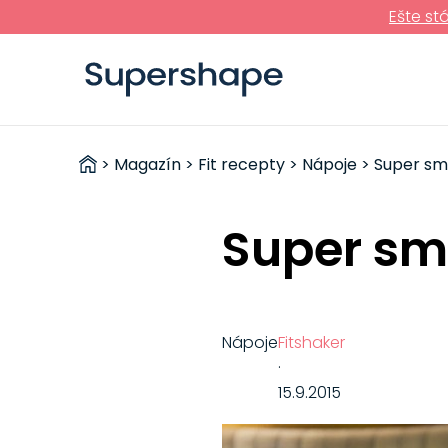
Ešte st
ZDRAVÉ
>
Magazín
>
Fit recepty
>
Nápoje
> Super smo
RÝCHLOVKY
Super smo
Nápoje
Fitshaker
·
15.9.2015