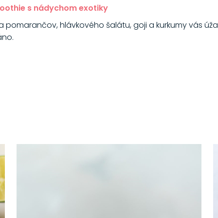
oothie s nádychom exotiky
 pomarančov, hlávkového šalátu, goji a kurkumy vás úža
áno.