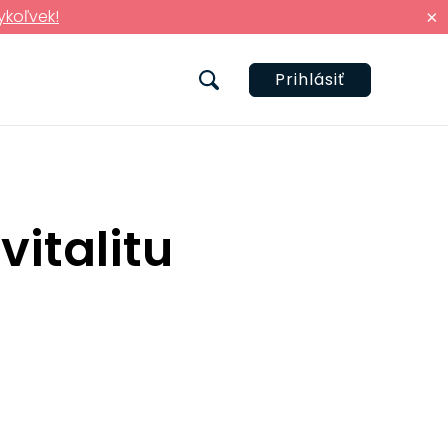
ykoľvek!
×
Prihlásiť
vitalitu