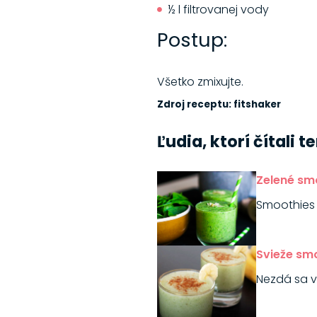
½ l filtrovanej vody
Postup:
Všetko zmixujte.
Zdroj receptu: fitshaker
Ľudia, ktorí čítali 
Zelené sm
Smoothies 
Svieže smo
Nezdá sa v