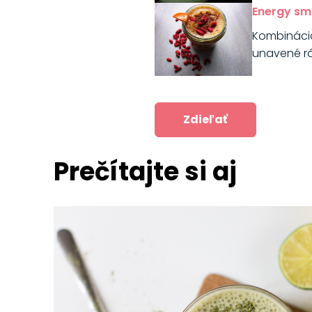
Energy sm
Kombinácia
unavené r
Zdieľať
Prečítajte si aj