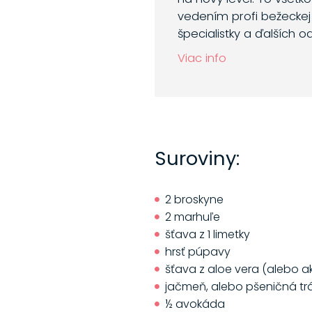
vedením profi bežeckej 
špecialistky a ďalších o
Viac info
Suroviny:
2 broskyne
2 marhuľe
šťava z 1 limetky
hrsť púpavy
šťava z aloe vera (alebo a
jačmeň, alebo pšeničná tr
½ avokáda