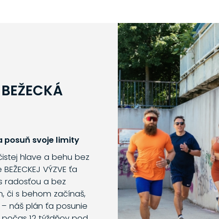
 BEŽECKÁ
 posuň svoje limity
 čistej hlave a behu bez
e BEŽECKEJ VÝZVE ťa
s radosťou a bez
m, či s behom začínaš,
 – náš plán ťa posunie
o počas 12 týždňov pod