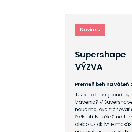
Novinka
Supershape
VÝZVA
Premeň beh na vášeň a
Túžiš po lepšej kondícii,
trápenia? V Supershap
naučíme, ako trénovať 
ťažkostí. Nezáleží na to
alebo už aktívne makáš
na nový level. To všetk