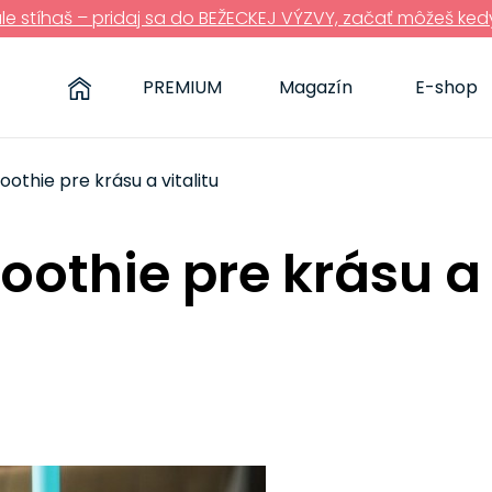
ále stíhaš – pridaj sa do BEŽECKEJ VÝZVY, začať môžeš ked
PREMIUM
Magazín
E-shop
othie pre krásu a vitalitu
othie pre krásu a 