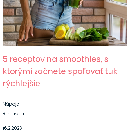
5 receptov na smoothies, s
ktorými začnete spaľovať tuk
rýchlejšie
Nápoje
Redakcia
·
16.2.2023