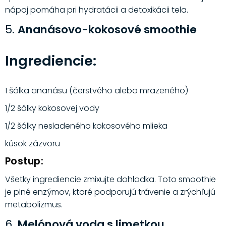
nápoj pomáha pri hydratácii a detoxikácii tela.
5.
Ananásovo-kokosové smoothie
Ingrediencie:
1 šálka ananásu (čerstvého alebo mrazeného)
1/2 šálky kokosovej vody
1/2 šálky nesladeného kokosového mlieka
kúsok zázvoru
Postup:
Všetky ingrediencie zmixujte dohladka. Toto smoothie
je plné enzýmov, ktoré podporujú trávenie a zrýchľujú
metabolizmus.
6.
Melónová voda s limetkou