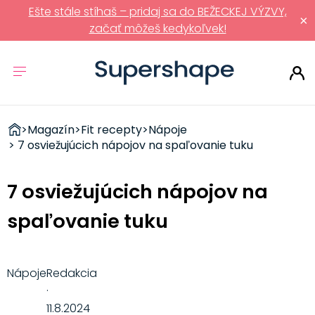
Ešte stále stíhaš – pridaj sa do BEŽECKEJ VÝZVY,
×
začať môžeš kedykoľvek!
ZDRAVÉ
>
Magazín
>
Fit recepty
>
Nápoje
RÝCHLOVKY
> 7 osviežujúcich nápojov na spaľovanie tuku
7 osviežujúcich nápojov na
spaľovanie tuku
Nápoje
Redakcia
·
11.8.2024