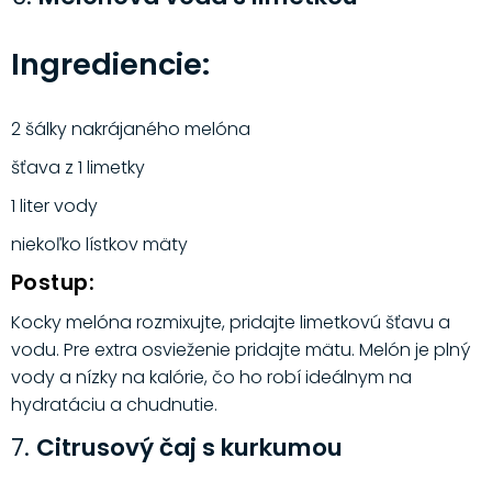
Ingrediencie:
2 šálky nakrájaného melóna
šťava z 1 limetky
1 liter vody
niekoľko lístkov mäty
Postup:
Kocky melóna rozmixujte, pridajte limetkovú šťavu a
vodu. Pre extra osvieženie pridajte mätu. Melón je plný
vody a nízky na kalórie, čo ho robí ideálnym na
hydratáciu a chudnutie.
7.
Citrusový čaj s kurkumou