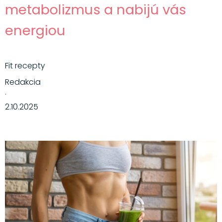
metabolizmus a nabijú vás
energiou
Fit recepty
Redakcia
·
2.10.2025