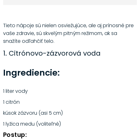
Tieto nápoje sú nielen osviežujúce, ale aj prínosné pre
vaše zdravie, sú skvelým pitným režimom, ak sa
snažíte odľahčiť telo.
1. Citrónovo-zázvorová voda
Ingrediencie:
1 liter vody
1 citrón
kúsok zázvoru (asi 5 cm)
1 lyžica medu (voliteľné)
Postup: