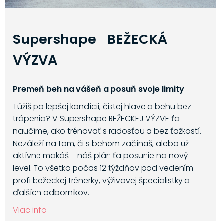
Supershape BEŽECKÁ
VÝZVA
Premeň beh na vášeň a posuň svoje limity
Túžiš po lepšej kondícii, čistej hlave a behu bez
trápenia? V Supershape BEŽECKEJ VÝZVE ťa
naučíme, ako trénovať s radosťou a bez ťažkostí.
Nezáleží na tom, či s behom začínaš, alebo už
aktívne makáš – náš plán ťa posunie na nový
level. To všetko počas 12 týždňov pod vedením
profi bežeckej trénerky, výživovej špecialistky a
ďalších odborníkov.
Viac info