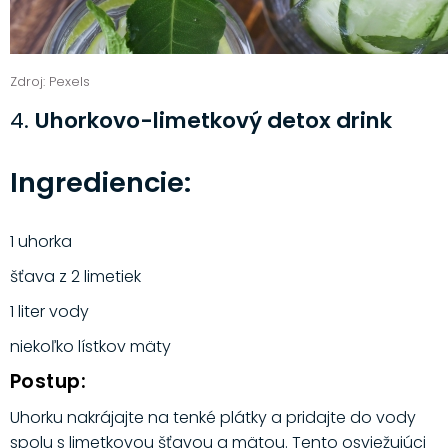
Zdroj: Pexels
4.
Uhorkovo-limetkový detox drink
Ingrediencie:
1 uhorka
šťava z 2 limetiek
1 liter vody
niekoľko lístkov mäty
Postup:
Uhorku nakrájajte na tenké plátky a pridajte do vody
spolu s limetkovou šťavou a mätou. Tento osviežujúci