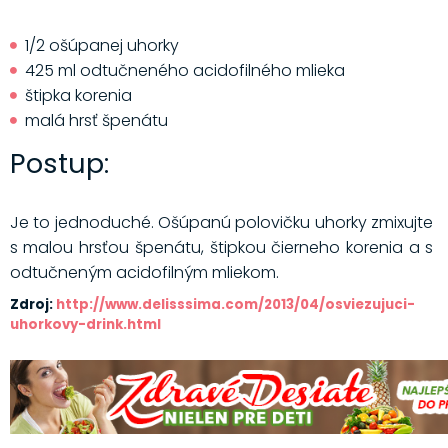
1/2 ošúpanej uhorky
425 ml odtučneného acidofilného mlieka
štipka korenia
malá hrsť špenátu
Postup:
Je to jednoduché. Ošúpanú polovičku uhorky zmixujte
s malou hrsťou špenátu, štipkou čierneho korenia a s
odtučneným acidofilným mliekom.
Zdroj:
http://www.delisssima.com/2013/04/osviezujuci-
uhorkovy-drink.html