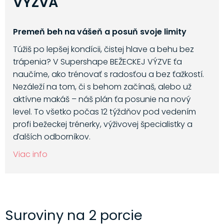
VÝZVA
Premeň beh na vášeň a posuň svoje limity
Túžiš po lepšej kondícii, čistej hlave a behu bez
trápenia? V Supershape BEŽECKEJ VÝZVE ťa
naučíme, ako trénovať s radosťou a bez ťažkostí.
Nezáleží na tom, či s behom začínaš, alebo už
aktívne makáš – náš plán ťa posunie na nový
level. To všetko počas 12 týždňov pod vedením
profi bežeckej trénerky, výživovej špecialistky a
ďalších odborníkov.
Viac info
Suroviny na 2 porcie