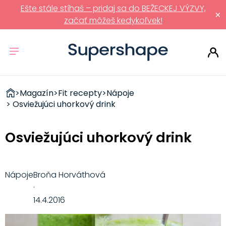
Ešte stále stíhaš – pridaj sa do BEŽECKEJ VÝZVY,
×
začať môžeš kedykoľvek!
ZDRAVÉ
>
Magazín
>
Fit recepty
>
Nápoje
RÝCHLOVKY
> Osviežujúci uhorkový drink
Osviežujúci uhorkový drink
Nápoje
Broňa Horváthová
·
14.4.2016