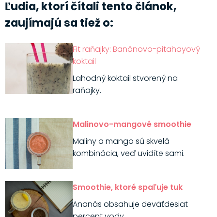
Ľudia, ktorí čítali tento článok,
zaujímajú sa tiež o:
Fit raňajky: Banánovo-pitahayový
koktail
Lahodný koktail stvorený na
raňajky.
Malinovo-mangové smoothie
Maliny a mango sú skvelá
kombinácia, veď uvidíte sami.
Smoothie, ktoré spaľuje tuk
Ananás obsahuje deväťdesiat
percent vody.