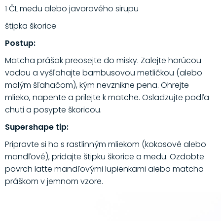
1 ČL medu alebo javorového sirupu
štipka škorice
Postup:
Matcha prášok preosejte do misky. Zalejte horúcou
vodou a vyšľahajte bambusovou metličkou (alebo
malým šľahačom), kým nevznikne pena. Ohrejte
mlieko, napente a prilejte k matche. Osladzujte podľa
chuti a posypte škoricou.
Supershape tip:
Pripravte si ho s rastlinným mliekom (kokosové alebo
mandľové), pridajte štipku škorice a medu. Ozdobte
povrch latte mandľovými lupienkami alebo matcha
práškom v jemnom vzore.