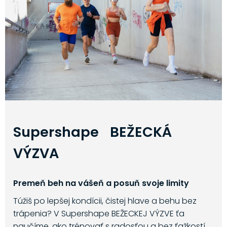
Supershape BEŽECKÁ
VÝZVA
Premeň beh na vášeň a posuň svoje limity
Túžiš po lepšej kondícii, čistej hlave a behu bez
trápenia? V Supershape BEŽECKEJ VÝZVE ťa
naučíme, ako trénovať s radosťou a bez ťažkostí.