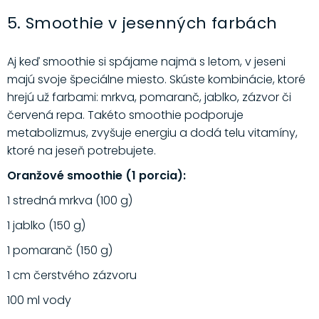
5. Smoothie v jesenných farbách
Aj keď smoothie si spájame najmä s letom, v jeseni
majú svoje špeciálne miesto. Skúste kombinácie, ktoré
hrejú už farbami: mrkva, pomaranč, jablko, zázvor či
červená repa. Takéto smoothie podporuje
metabolizmus, zvyšuje energiu a dodá telu vitamíny,
ktoré na jeseň potrebujete.
Oranžové smoothie (1 porcia):
1 stredná mrkva (100 g)
1 jablko (150 g)
1 pomaranč (150 g)
1 cm čerstvého zázvoru
100 ml vody