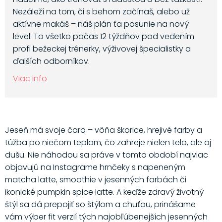
Nezáleží na tom, či s behom začínaš, alebo už
aktívne makáš – náš plán ťa posunie na nový
level. To všetko počas 12 týždňov pod vedením
profi bežeckej trénerky, výživovej špecialistky a
ďalších odborníkov.
Viac info
Jeseň má svoje čaro – vôňa škorice, hrejivé farby a
túžba po niečom teplom, čo zahreje nielen telo, ale aj
dušu. Nie náhodou sa práve v tomto období najviac
objavujú na Instagrame hrnčeky s napeneným
matcha latte, smoothie v jesenných farbách či
ikonické pumpkin spice latte. A keďže zdravý životný
štýl sa dá prepojiť so štýlom a chuťou, prinášame
vám výber fit verzií tých najobľúbenejších jesenných