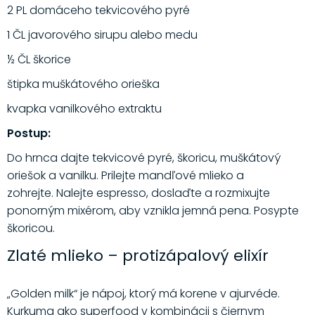
2 PL domáceho tekvicového pyré
1 ČL javorového sirupu alebo medu
½ ČL škorice
štipka muškátového orieška
kvapka vanilkového extraktu
Postup:
Do hrnca dajte tekvicové pyré, škoricu, muškátový
oriešok a vanilku. Prilejte mandľové mlieko a
zohrejte. Nalejte espresso, doslaďte a rozmixujte
ponorným mixérom, aby vznikla jemná pena. Posypte
škoricou.
Zlaté mlieko – protizápalový elixír
„Golden milk“ je nápoj, ktorý má korene v ajurvéde.
Kurkuma ako superfood v kombinácii s čiernym