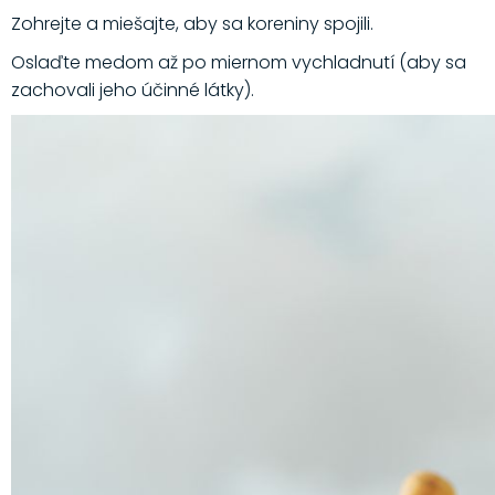
Zohrejte a miešajte, aby sa koreniny spojili.
Oslaďte medom až po miernom vychladnutí (aby sa
zachovali jeho účinné látky).