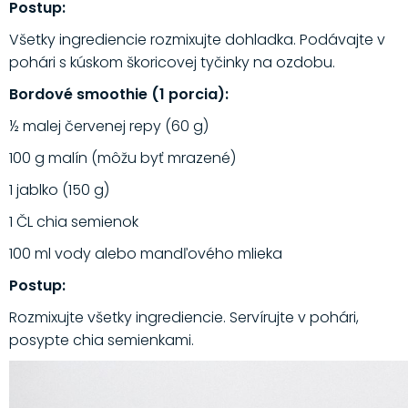
Postup:
Všetky ingrediencie rozmixujte dohladka. Podávajte v
pohári s kúskom škoricovej tyčinky na ozdobu.
Bordové smoothie (1 porcia):
½ malej červenej repy (60 g)
100 g malín (môžu byť mrazené)
1 jablko (150 g)
1 ČL chia semienok
100 ml vody alebo mandľového mlieka
Postup:
Rozmixujte všetky ingrediencie. Servírujte v pohári,
posypte chia semienkami.