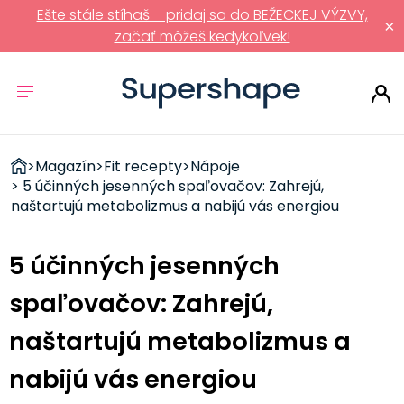
Ešte stále stíhaš – pridaj sa do BEŽECKEJ VÝZVY,
×
začať môžeš kedykoľvek!
ZDRAVÉ
>
Magazín
>
Fit recepty
>
Nápoje
RÝCHLOVKY
> 5 účinných jesenných spaľovačov: Zahrejú,
naštartujú metabolizmus a nabijú vás energiou
5 účinných jesenných
spaľovačov: Zahrejú,
naštartujú metabolizmus a
nabijú vás energiou