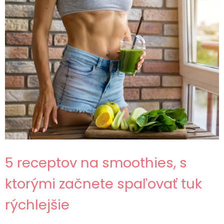
5 receptov na smoothies, s
ktorými začnete spaľovať tuk
rýchlejšie