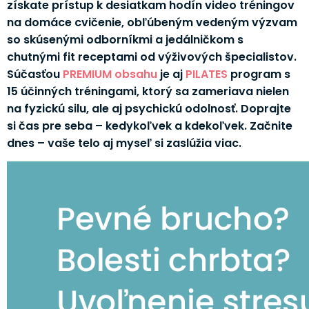
získate prístup k desiatkam hodín video tréningov
na domáce cvičenie, obľúbeným vedeným výzvam
so skúsenými odborníkmi a jedálničkom s
chutnými fit receptami od výživových špecialistov.
Súčasťou
PREMIUM obsahu
je aj
PILATES
program s
15 účinných tréningami, ktorý sa zameriava nielen
na fyzickú silu, ale aj psychickú odolnosť. Doprajte
si čas pre seba – kedykoľvek a kdekoľvek. Začnite
dnes – vaše telo aj myseľ si zaslúžia viac.