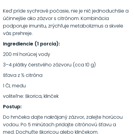
Keď príde sychravé počasie, nie je nič jednoduchšie a
účinnejšie ako zázvor s citrónom. Kombinácia
podporuje imunitu, zrýchľuje metabolizmus a skvele
vás prehreje.
Ingrediencie (1 porcia):
200 ml horúcej vody
3–4 plátky čerstvého zázvoru (cca 10 g)
šťava z ½ citróna
1 ČL medu
voliteľne: škorica, klinček
Postup:
Do hrnčeka dajte nakrájaný zázvor, zalejte horúcou
vodou. Po 5 minútach pridajte citrónovú šťavu a
med. Dochuťte škoricou alebo klinčekom.