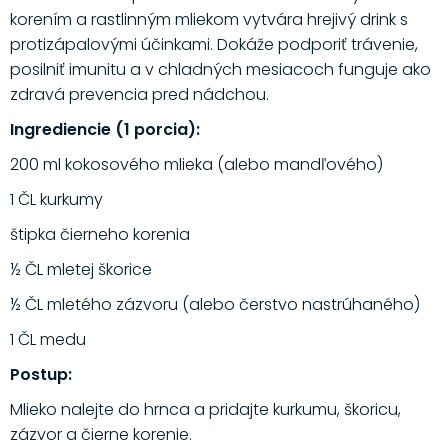
korením a rastlinným mliekom vytvára hrejivý drink s
protizápalovými účinkami. Dokáže podporiť trávenie,
posilniť imunitu a v chladných mesiacoch funguje ako
zdravá prevencia pred nádchou.
Ingrediencie (1 porcia):
200 ml kokosového mlieka (alebo mandľového)
1 ČL kurkumy
štipka čierneho korenia
½ ČL mletej škorice
½ ČL mletého zázvoru (alebo čerstvo nastrúhaného)
1 ČL medu
Postup:
Mlieko nalejte do hrnca a pridajte kurkumu, škoricu,
zázvor a čierne korenie.