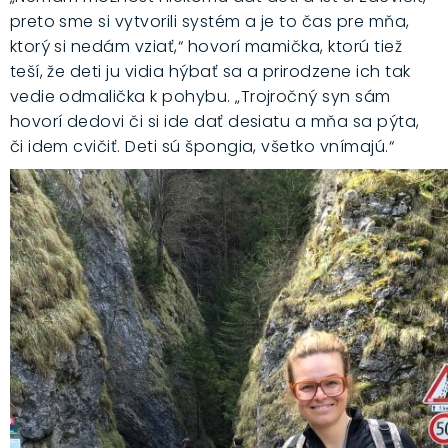
preto sme si vytvorili systém a je to čas pre mňa,
ktorý si nedám vziať,“ hovorí mamička, ktorú tiež
teší, že deti ju vidia hýbať sa a prirodzene ich tak
vedie odmalička k pohybu. „Trojročný syn sám
hovorí dedovi či si ide dať desiatu a mňa sa pýta,
či idem cvičiť. Deti sú špongia, všetko vnímajú.“