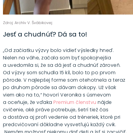
Zdroj: Archív V. Švábikovej
Jesť a chudnúť? Dá sa to!
„Od začiatku výzvy bolo vidieť výsledky hneď.
Nielen na váhe, začala som byť spokojnejšia
a uvedomila si, že sa dá jesť a chudnúť zároveň.
Od výzvy som schudla 15 kíl, bolo to po prvom
pôrode. V najlepšej forme som otehotnela a teraz
po druhom pôrode sa dávam dokopy. Už však
viem ako na to,“ hovorí Veronika s úsmevom
a oceňuje, že vďaka
Premium členstvu
nájde
cvičenie, aké práve potrebuje, šetrí tiež čas
a dostáva aj profi vedenie od tréneriek, ktoré pri
predcvičovaní dôkladne vysvetľujú každý cvik.
„Nemám možnosť niekomu dať deti a ísť si zacvičiť,