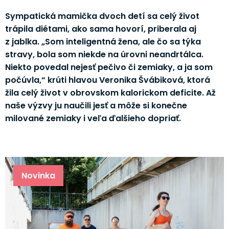
Sympatická mamička dvoch detí sa celý život
trápila diétami, ako sama hovorí, priberala aj
z jablka. „Som inteligentná žena, ale čo sa týka
stravy, bola som niekde na úrovni neandrtálca.
Niekto povedal nejesť pečivo či zemiaky, a ja som
počúvla,“ krúti hlavou Veronika Švábiková, ktorá
žila celý život v obrovskom kalorickom deficite. Až
naše výzvy ju naučili jesť a môže si konečne
milované zemiaky i veľa ďalšieho dopriať.
Novinka