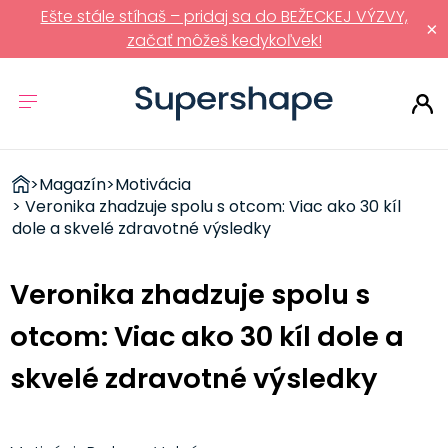
Ešte stále stíhaš – pridaj sa do BEŽECKEJ VÝZVY,
×
začať môžeš kedykoľvek!
ZDRAVÉ
>
Magazín
>
Motivácia
RÝCHLOVKY
> Veronika zhadzuje spolu s otcom: Viac ako 30 kíl
dole a skvelé zdravotné výsledky
Veronika zhadzuje spolu s
otcom: Viac ako 30 kíl dole a
skvelé zdravotné výsledky