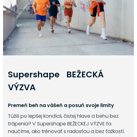
Supershape BEŽECKÁ
VÝZVA
Premeň beh na vášeň a posuň svoje limity
Túžiš po lepšej kondícii, čistej hlave a behu bez
trápenia? V Supershape BEŽECKEJ VÝZVE ťa
naučíme, ako trénovať s radosťou a bez ťažkostí.