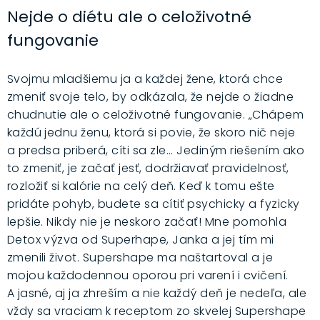
Nejde o diétu ale o celoživotné
fungovanie
Svojmu mladšiemu ja a každej žene, ktorá chce
zmeniť svoje telo, by odkázala, že nejde o žiadne
chudnutie ale o celoživotné fungovanie. „Chápem
každú jednu ženu, ktorá si povie, že skoro nič neje
a predsa priberá, cíti sa zle... Jediným riešením ako
to zmeniť, je začať jesť, dodržiavať pravidelnosť,
rozložiť si kalórie na celý deň. Keď k tomu ešte
pridáte pohyb, budete sa cítiť psychicky a fyzicky
lepšie.
Nikdy nie je neskoro začať! Mne pomohla
Detox výzva od Superhape, Janka a jej tím mi
zmenili život. Supershape ma naštartoval a je
mojou každodennou oporou pri varení i cvičení.
A jasné, aj ja zhreším a nie každý deň je nedeľa, ale
vždy sa vraciam k receptom zo skvelej Supershape