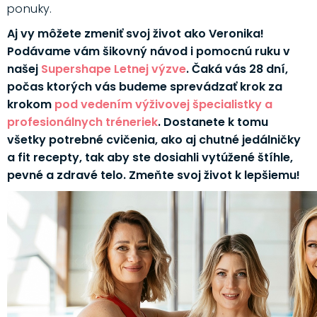
ponuky.
Aj vy môžete zmeniť svoj život ako Veronika!
Podávame vám šikovný návod i pomocnú ruku v
našej
Supershape Letnej výzve
. Čaká vás 28 dní,
počas ktorých vás budeme sprevádzať krok za
krokom
pod vedením výživovej špecialistky a
profesionálnych tréneriek
. Dostanete k tomu
všetky potrebné cvičenia, ako aj chutné jedálničky
a fit recepty, tak aby ste dosiahli vytúžené štíhle,
pevné a zdravé telo. Zmeňte svoj život k lepšiemu!