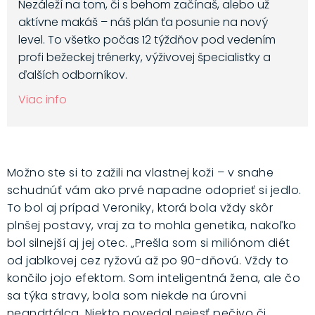
Nezáleží na tom, či s behom začínaš, alebo už
aktívne makáš – náš plán ťa posunie na nový
level. To všetko počas 12 týždňov pod vedením
profi bežeckej trénerky, výživovej špecialistky a
ďalších odborníkov.
Viac info
Možno ste si to zažili na vlastnej koži – v snahe
schudnúť vám ako prvé napadne odoprieť si jedlo.
To bol aj prípad Veroniky, ktorá bola vždy skôr
plnšej postavy, vraj za to mohla genetika, nakoľko
bol silnejší aj jej otec. „Prešla som si miliónom diét
od jablkovej cez ryžovú až po 90-dňovú. Vždy to
končilo jojo efektom. Som inteligentná žena, ale čo
sa týka stravy, bola som niekde na úrovni
neandrtálca. Niekto povedal nejesť pečivo či