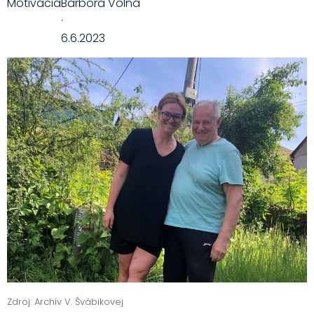
Motivácia
Barbora Volná
·
6.6.2023
Zdroj: Archív V. Švábikovej