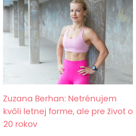
Zuzana Berhan: Netrénujem
kvôli letnej forme, ale pre život o
20 rokov