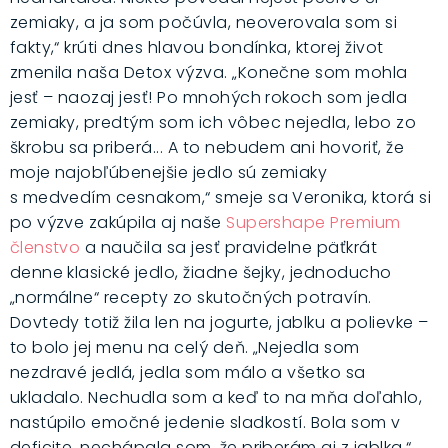
zemiaky, a ja som počúvla, neoverovala som si
fakty,“ krúti dnes hlavou bondínka, ktorej život
zmenila naša Detox výzva. „Konečne som mohla
jesť – naozaj jesť! Po mnohých rokoch som jedla
zemiaky, predtým som ich vôbec nejedla, lebo zo
škrobu sa priberá... A to nebudem ani hovoriť, že
moje najobľúbenejšie jedlo sú zemiaky
s medvedím cesnakom,“ smeje sa Veronika, ktorá si
po výzve zakúpila aj naše
Supershape Premium
členstvo
a naučila sa jesť pravidelne päťkrát
denne klasické jedlo, žiadne šejky, jednoducho
„normálne“ recepty zo skutočných potravín.
Dovtedy totiž žila len na jogurte, jablku a polievke –
to bolo jej menu na celý deň. „Nejedla som
nezdravé jedlá, jedla som málo a všetko sa
ukladalo. Nechudla som a keď to na mňa doľahlo,
nastúpilo emočné jedenie sladkostí. Bola som v
deficite, nechápala som, že priberám aj z jablka,“