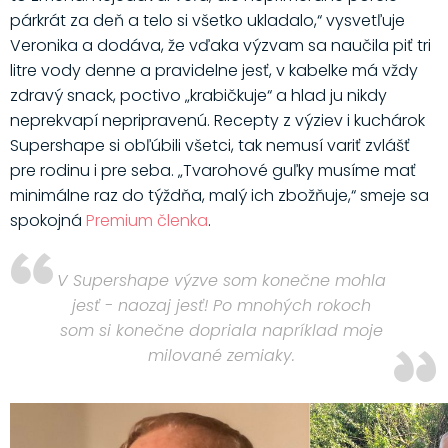
párkrát za deň a telo si všetko ukladalo,“ vysvetľuje
Veronika a dodáva, že vďaka výzvam sa naučila piť tri
litre vody denne a pravidelne jesť, v kabelke má vždy
zdravý snack, poctivo „krabičkuje“ a hlad ju nikdy
neprekvapí nepripravenú. Recepty z výziev i kuchárok
Supershape si obľúbili všetci, tak nemusí variť zvlášť
pre rodinu i pre seba. „Tvarohové guľky musíme mať
minimálne raz do týždňa, malý ich zbožňuje,“ smeje sa
spokojná
Premium členka
.
V Supershape výzve som konečne mohla
jesť - naozaj jesť! Po mnohých rokoch
som si konečne dopriala napríklad moje
milované zemiaky.