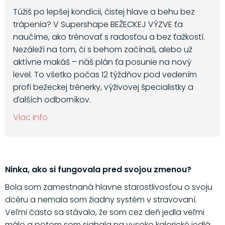
Túžiš po lepšej kondícii, čistej hlave a behu bez
trápenia? V Supershape BEŽECKEJ VÝZVE ťa
naučíme, ako trénovať s radosťou a bez ťažkostí.
Nezáleží na tom, či s behom začínaš, alebo už
aktívne makáš – náš plán ťa posunie na nový
level. To všetko počas 12 týždňov pod vedením
profi bežeckej trénerky, výživovej špecialistky a
ďalších odborníkov.
Viac info
Ninka, ako si fungovala pred svojou zmenou?
Bola som zamestnaná hlavne starostlivosťou o svoju
dcéru a nemala som žiadny systém v stravovaní.
Veľmi často sa stávalo, že som cez deň jedla veľmi
málo a potom som siahala na vysoko kalorické jedlá,