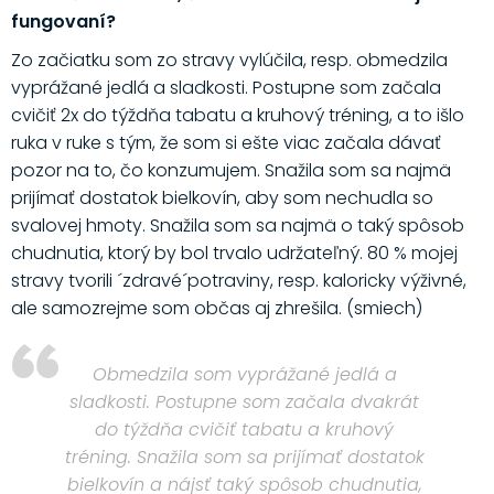
fungovaní?
Zo začiatku som zo stravy vylúčila, resp. obmedzila
vyprážané jedlá a sladkosti. Postupne som začala
cvičiť 2x do týždňa tabatu a kruhový tréning, a to išlo
ruka v ruke s tým, že som si ešte viac začala dávať
pozor na to, čo konzumujem. Snažila som sa najmä
prijímať dostatok bielkovín, aby som nechudla so
svalovej hmoty. Snažila som sa najmä o taký spôsob
chudnutia, ktorý by bol trvalo udržateľný. 80 % mojej
stravy tvorili ´zdravé´potraviny, resp. kaloricky výživné,
ale samozrejme som občas aj zhrešila. (smiech)
Obmedzila som vyprážané jedlá a
sladkosti. Postupne som začala dvakrát
do týždňa cvičiť tabatu a kruhový
tréning. Snažila som sa prijímať dostatok
bielkovín a nájsť taký spôsob chudnutia,