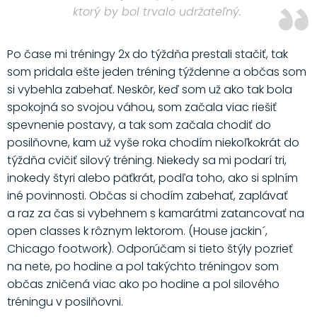
ktorý by bol trvalo udržateľný.
Po čase mi tréningy 2x do týždňa prestali stačiť, tak
som pridala ešte jeden tréning týždenne a občas som
si vybehla zabehať. Neskôr, keď som už ako tak bola
spokojná so svojou váhou, som začala viac riešiť
spevnenie postavy, a tak som začala chodiť do
posilňovne, kam už vyše roka chodím niekoľkokrát do
týždňa cvičiť silový tréning. Niekedy sa mi podarí tri,
inokedy štyri alebo päťkrát, podľa toho, ako si splním
iné povinnosti. Občas si chodím zabehať, zaplávať
a raz za čas si vybehnem s kamarátmi zatancovať na
open classes k rôznym lektorom. (House jackin´,
Chicago footwork). Odporúčam si tieto štýly pozrieť
na nete, po hodine a pol takýchto tréningov som
občas zničená viac ako po hodine a pol silového
tréningu v posilňovni.