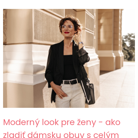
Moderný look pre ženy - ako
zladiť dámsku obuv s celým