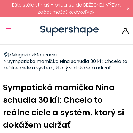
Ešte stále stíhaš – pridaj sa do BEŽECKEJ VÝZVY,
×
začať môžeš kedykoľvek!
ZDRAVÉ
>
Magazín
>
Motivácia
RÝCHLOVKY
> Sympatická mamička Nina schudla 30 kíl: Chcelo to
reálne ciele a systém, ktorý si dokážem udržať
Sympatická mamička Nina
schudla 30 kíl: Chcelo to
reálne ciele a systém, ktorý si
dokážem udržať