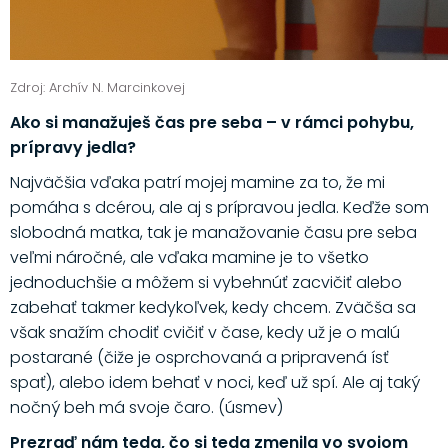
Zdroj: Archív N. Marcinkovej
Ako si manažuješ čas pre seba – v rámci pohybu,
prípravy jedla?
Najväčšia vďaka patrí mojej mamine za to, že mi
pomáha s dcérou, ale aj s prípravou jedla. Keďže som
slobodná matka, tak je manažovanie času pre seba
veľmi náročné, ale vďaka mamine je to všetko
jednoduchšie a môžem si vybehnúť zacvičiť alebo
zabehať takmer kedykoľvek, kedy chcem. Zväčša sa
však snažím chodiť cvičiť v čase, kedy už je o malú
postarané (čiže je osprchovaná a pripravená ísť
spať), alebo idem behať v noci, keď už spí. Ale aj taký
nočný beh má svoje čaro. (úsmev)
Prezraď nám teda, čo si teda zmenila vo svojom