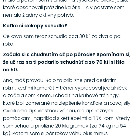
ktoré obsahovali prázdne kalórie ... A v postate som
nemala žiadny aktívny pohyb.
Koľko si dokopy schudla?
Celkovo som teraz schudla cca 30 kíl za dva a pol
roka.
Začala si s chudnutím až po pôrode? Spomínam si,
že už raz sa ti podarilo schudnúť a zo 70 kíl si išla
na 50.
Áno, máš pravdu. Bolo to približne pred desiatimi
rokmi, keď mi kamarát – tréner vypracoval jedálniček
a začala som k nemu chodiť na kruhové tréningy,
ktoré boli zamerané na zlepšenie kondície a rozvoj sily.
Cvičili sme aj s vlastnou váhou, ale aj s rôznymi
pomôckami, napríklad s kettlebellmi a TRX-kom. Vtedy
som schudla približne 20 kilogramov (zo 74 kg na 54
kg). Potom som si pár rokov váhu plus mínus