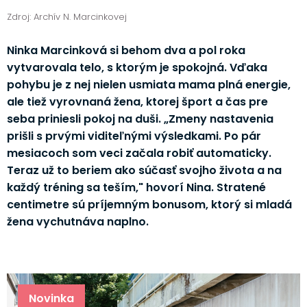
Zdroj: Archív N. Marcinkovej
Ninka Marcinková si behom dva a pol roka
vytvarovala telo, s ktorým je spokojná. Vďaka
pohybu je z nej nielen usmiata mama plná energie,
ale tiež vyrovnaná žena, ktorej šport a čas pre
seba priniesli pokoj na duši. „Zmeny nastavenia
prišli s prvými viditeľnými výsledkami. Po pár
mesiacoch som veci začala robiť automaticky.
Teraz už to beriem ako súčasť svojho života a na
každý tréning sa teším," hovorí Nina. Stratené
centimetre sú príjemným bonusom, ktorý si mladá
žena vychutnáva naplno.
Novinka