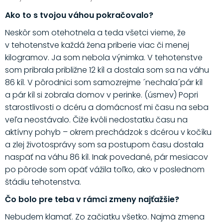
Ako to s tvojou váhou pokračovalo?
Neskôr som otehotnela a teda všetci vieme, že
v tehotenstve každá žena priberie viac či menej
kilogramov. Ja som nebola výnimka. V tehotenstve
som pribrala približne 12 kíl a dostala som sa na váhu
86 kíl. V pôrodnici som samozrejme ´nechala´pár kíl
a pár kíl si zobrala domov v perinke. (úsmev) Popri
starostlivosti o dcéru a domácnosť mi času na seba
veľa neostávalo. Čiže kvôli nedostatku času na
aktívny pohyb – okrem prechádzok s dcérou v kočíku
a zlej životosprávy som sa postupom času dostala
naspäť na váhu 86 kíl. Inak povedané, pár mesiacov
po pôrode som opäť vážila toľko, ako v poslednom
štádiu tehotenstva.
Čo bolo pre teba v rámci zmeny najťažšie?
Nebudem klamať. Zo začiatku všetko. Najmä zmena