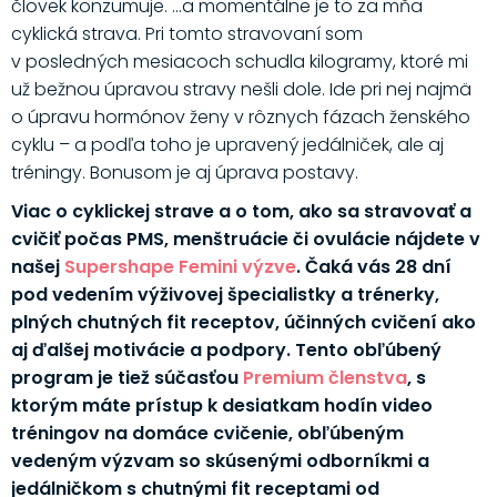
človek konzumuje. ...a momentálne je to za mňa
cyklická strava. Pri tomto stravovaní som
v posledných mesiacoch schudla kilogramy, ktoré mi
už bežnou úpravou stravy nešli dole. Ide pri nej najmä
o úpravu hormónov ženy v rôznych fázach ženského
cyklu – a podľa toho je upravený jedálniček, ale aj
tréningy. Bonusom je aj úprava postavy.
Viac o cyklickej strave a o tom, ako sa stravovať a
cvičiť počas PMS, menštruácie či ovulácie nájdete v
našej
Supershape Femini výzve
. Čaká vás 28 dní
pod vedením výživovej špecialistky a trénerky,
plných chutných fit receptov, účinných cvičení ako
aj ďalšej motivácie a podpory. Tento obľúbený
program je tiež súčasťou
Premium členstva
, s
ktorým máte prístup k desiatkam hodín video
tréningov na domáce cvičenie, obľúbeným
vedeným výzvam so skúsenými odborníkmi a
jedálničkom s chutnými fit receptami od