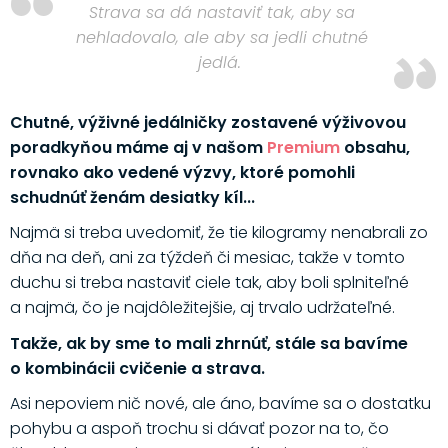
Strava sa dá nastaviť tak, aby sa
nehladovalo, ale aby sa jedli chutné
jedlá.
Chutné, výživné jedálničky zostavené výživovou
poradkyňou máme aj v našom
Premium
obsahu,
rovnako ako vedené výzvy, ktoré pomohli
schudnúť ženám desiatky kíl...
Najmä si treba uvedomiť, že tie kilogramy nenabrali zo
dňa na deň, ani za týždeň či mesiac, takže v tomto
duchu si treba nastaviť ciele tak, aby boli splniteľné
a najmä, čo je najdôležitejšie, aj trvalo udržateľné.
Takže, ak by sme to mali zhrnúť, stále sa bavíme
o kombinácii cvičenie a strava.
Asi nepoviem nič nové, ale áno, bavíme sa o dostatku
pohybu a aspoň trochu si dávať pozor na to, čo