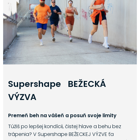
Supershape BEŽECKÁ
VÝZVA
Premeň beh na vášeň a posuň svoje limity
Túžiš po lepšej kondícii, čistej hlave a behu bez
trápenia? V Supershape BEŽECKEJ VÝZVE ťa