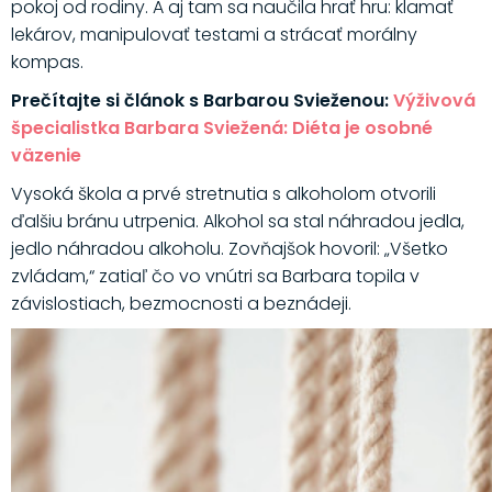
pokoj od rodiny. A aj tam sa naučila hrať hru: klamať
lekárov, manipulovať testami a strácať morálny
kompas.
Prečítajte si článok s Barbarou Svieženou:
Výživová
špecialistka Barbara Sviežená: Diéta je osobné
väzenie
Vysoká škola a prvé stretnutia s alkoholom otvorili
ďalšiu bránu utrpenia. Alkohol sa stal náhradou jedla,
jedlo náhradou alkoholu. Zovňajšok hovoril: „Všetko
zvládam,“ zatiaľ čo vo vnútri sa Barbara topila v
závislostiach, bezmocnosti a beznádeji.