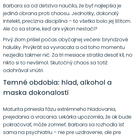
Barbara sa od detstva naučila, že byť najlepšia je
jediná obrana proti chaosu. Jednotky, dokonalý
intelekt, precízna disciplína – to všetko bolo jej štítom.
Ale čo sa stane, keď ani výkon nestačí?
Prvý zlom prišiel počas obyčajnej večere: bryndzové
halušky. Prvýkrát sa vyvracala a od toho momentu
nezjedla takmer nič. Za tri mesiace stratila desať kíl, no
nikto si to nevšimol. Skutočný chaos sa totiž
odohrával vnútri.
Temné obdobia: hlad, alkohol a
maska dokonalosti
Maturita priniesla fázu extrémneho hladovania,
prejedania a vracania. Lekárka upozornila, že ak bude
pokračovať, môže zomrieť. Barbara sa rozhodla ísť
sama na psychiatriu – nie pre uzdravenie, ale pre