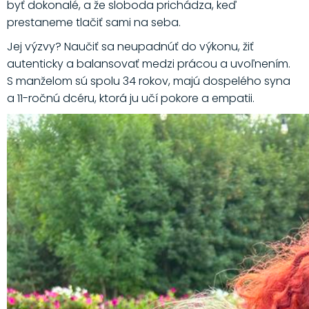
byť dokonalé, a že sloboda prichádza, keď
prestaneme tlačiť sami na seba.
Jej výzvy? Naučiť sa neupadnúť do výkonu, žiť
autenticky a balansovať medzi prácou a uvoľnením.
S manželom sú spolu 34 rokov, majú dospelého syna
a 11-ročnú dcéru, ktorá ju učí pokore a empatii.