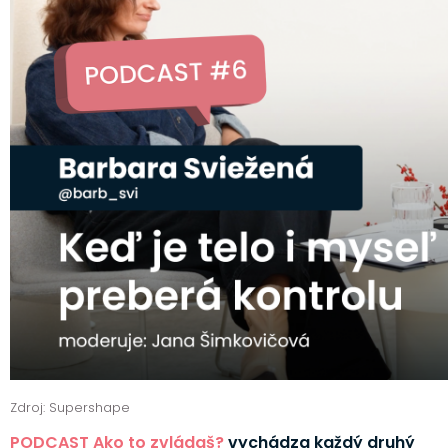
Zdroj: Supershape
PODCAST Ako to zvládaš?
vychádza každý druhý