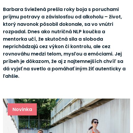
Barbara Sviežená prešla roky boja s poruchami
príjmu potravy a závislosťou od alkoholu – život,
ktorý navonok pôsobil dokonale, sa vo vnútri
rozpadal. Dnes ako nutričná NLP koučka a
mentorka učí, že skutočná sila a sloboda
neprichádzajú cez výkon či kontrolu, ale cez
rovnováhu medzi telom, mysľou a emóciami. Jej
príbeh je dôkazom, že aj z najtemnejších chvíľ sa
dá vyjsť na svetlo a pomáhať iným žiť autenticky a
ľahšie.
Novinka