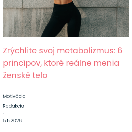
Zrýchlite svoj metabolizmus: 6
princípov, ktoré reálne menia
ženské telo
Motivácia
Redakcia
·
5.5.2026