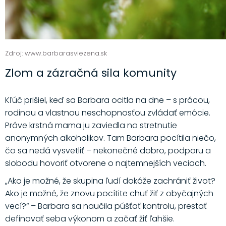
Zdroj: www.barbarasviezena.sk
Zlom a zázračná sila komunity
Kľúč prišiel, keď sa Barbara ocitla na dne – s prácou,
rodinou a vlastnou neschopnosťou zvládať emócie.
Práve krstná mama ju zaviedla na stretnutie
anonymných alkoholikov. Tam Barbara pocítila niečo,
čo sa nedá vysvetliť – nekonečné dobro, podporu a
slobodu hovoriť otvorene o najtemnejších veciach.
„Ako je možné, že skupina ľudí dokáže zachrániť život?
Ako je možné, že znovu pocítite chuť žiť z obyčajných
vecí?“ – Barbara sa naučila púšťať kontrolu, prestať
definovať seba výkonom a začať žiť ľahšie.