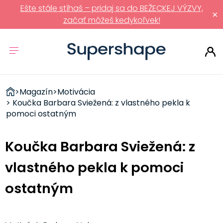
Ešte stále stíhaš – pridaj sa do BEŽECKEJ VÝZVY,
×
začať môžeš kedykoľvek!
ZDRAVÉ
>
Magazín
>
Motivácia
RÝCHLOVKY
> Koučka Barbara Sviežená: z vlastného pekla k
pomoci ostatným
Koučka Barbara Sviežená: z
vlastného pekla k pomoci
ostatným