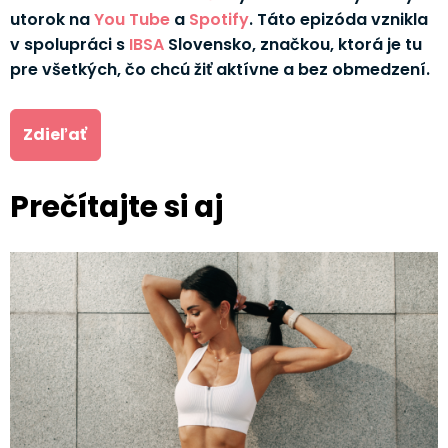
utorok na
You Tube
a
Spotify
. Táto epizóda vznikla
v spolupráci s
IBSA
Slovensko, značkou, ktorá je tu
pre všetkých, čo chcú žiť aktívne a bez obmedzení.
Zdieľať
Prečítajte si aj