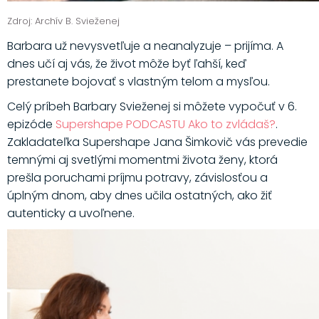
Zdroj: Archív B. Svieženej
Barbara už nevysvetľuje a neanalyzuje – prijíma. A
dnes učí aj vás, že život môže byť ľahší, keď
prestanete bojovať s vlastným telom a mysľou.
Celý príbeh Barbary Svieženej si môžete vypočuť v 6.
epizóde
Supershape PODCASTU Ako to zvládaš?
.
Zakladateľka Supershape Jana Šimkovič vás prevedie
temnými aj svetlými momentmi života ženy, ktorá
prešla poruchami príjmu potravy, závislosťou a
úplným dnom, aby dnes učila ostatných, ako žiť
autenticky a uvoľnene.