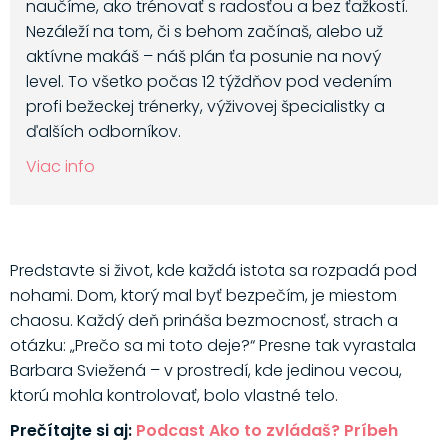
naučíme, ako trénovať s radosťou a bez ťažkostí.
Nezáleží na tom, či s behom začínaš, alebo už
aktívne makáš – náš plán ťa posunie na nový
level. To všetko počas 12 týždňov pod vedením
profi bežeckej trénerky, výživovej špecialistky a
ďalších odborníkov.
Viac info
Predstavte si život, kde každá istota sa rozpadá pod
nohami. Dom, ktorý mal byť bezpečím, je miestom
chaosu. Každý deň prináša bezmocnosť, strach a
otázku: „Prečo sa mi toto deje?“ Presne tak vyrastala
Barbara Sviežená – v prostredí, kde jedinou vecou,
ktorú mohla kontrolovať, bolo vlastné telo.
Prečítajte si aj:
Podcast Ako to zvládaš? Príbeh