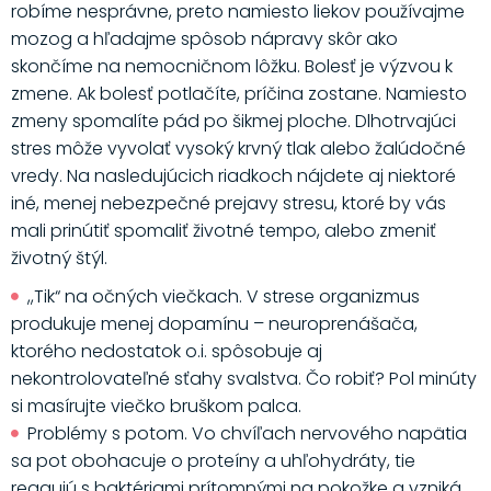
robíme nesprávne, preto namiesto liekov používajme
mozog a hľadajme spôsob nápravy skôr ako
skončíme na nemocničnom lôžku. Bolesť je výzvou k
zmene. Ak bolesť potlačíte, príčina zostane. Namiesto
zmeny spomalíte pád po šikmej ploche. Dlhotrvajúci
stres môže vyvolať vysoký krvný tlak alebo žalúdočné
vredy. Na nasledujúcich riadkoch nájdete aj niektoré
iné, menej nebezpečné prejavy stresu, ktoré by vás
mali prinútiť spomaliť životné tempo, alebo zmeniť
životný štýl.
,,Tik“ na očných viečkach. V strese organizmus
produkuje menej dopamínu – neuroprenášača,
ktorého nedostatok o.i. spôsobuje aj
nekontrolovateľné sťahy svalstva. Čo robiť? Pol minúty
si masírujte viečko bruškom palca.
Problémy s potom. Vo chvíľach nervového napätia
sa pot obohacuje o proteíny a uhľohydráty, tie
reagujú s baktériami prítomnými na pokožke a vzniká