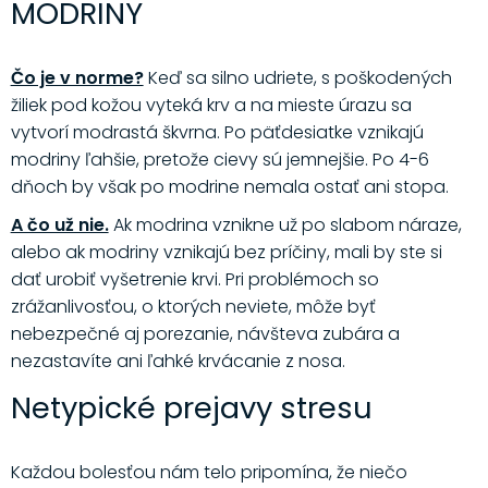
MODRINY
Čo je v norme?
Keď sa silno udriete, s poškodených
žiliek pod kožou vyteká krv a na mieste úrazu sa
vytvorí modrastá škvrna. Po päťdesiatke vznikajú
modriny ľahšie, pretože cievy sú jemnejšie. Po 4-6
dňoch by však po modrine nemala ostať ani stopa.
A čo už nie.
Ak modrina vznikne už po slabom náraze,
alebo ak modriny vznikajú bez príčiny, mali by ste si
dať urobiť vyšetrenie krvi. Pri problémoch so
zrážanlivosťou, o ktorých neviete, môže byť
nebezpečné aj porezanie, návšteva zubára a
nezastavíte ani ľahké krvácanie z nosa.
Netypické prejavy stresu
Každou bolesťou nám telo pripomína, že niečo