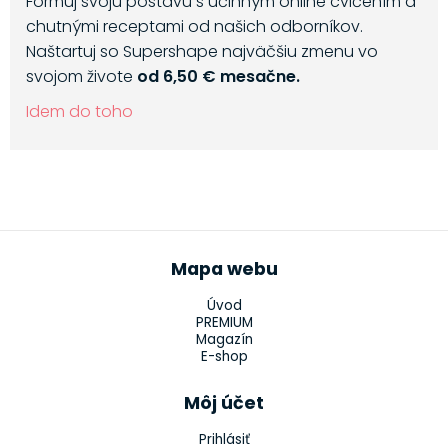
Formuj svoju postavu s účinným online cvičením a
chutnými receptami od našich odborníkov.
Naštartuj so Supershape najväčšiu zmenu vo
svojom živote
od 6,50 € mesačne.
Idem do toho
Mapa webu
Úvod
PREMIUM
Magazín
E-shop
Môj účet
Prihlásiť