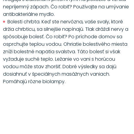
nepríjemný zápach. Čo robiť? Používajte na umývanie
antibakteriálne mydlo.
Bolesti chrbta. Keď ste nervózna, vaše svaly, ktoré
držia chrbticu, sa silnejšie napínajú. Tlak dráždi nervy a
spôsobuje bolesť. Čo robiť? Po príchode domov sa
osprchujte teplou vodou. Ohriatie bolestivého miesta
zníži bolestné napätia svalstva. Táto bolesť si však
vyžaduje suché teplo. Ležanie vo vani s horúcou
vodou môže stav zhoršiť. Dobré výsledky sa dajú
dosiahnuť v špeciálnych masážnych vaniach.
Pomáhajú rôzne biolampy.