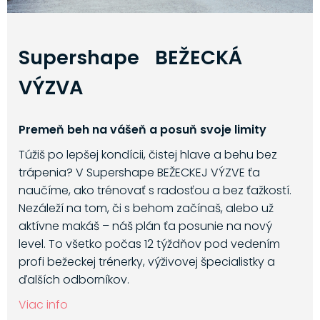
Supershape BEŽECKÁ
VÝZVA
Premeň beh na vášeň a posuň svoje limity
Túžiš po lepšej kondícii, čistej hlave a behu bez
trápenia? V Supershape BEŽECKEJ VÝZVE ťa
naučíme, ako trénovať s radosťou a bez ťažkostí.
Nezáleží na tom, či s behom začínaš, alebo už
aktívne makáš – náš plán ťa posunie na nový
level. To všetko počas 12 týždňov pod vedením
profi bežeckej trénerky, výživovej špecialistky a
ďalších odborníkov.
Viac info