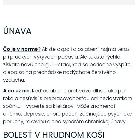
ÚNAVA
Čo je v norme?
Ak ste ospalí a oslabení, najmä teraz
pri prudkých výkyvoch počasia. Ale takisto rýchlo
získate novú energiu – stačí, keď sa poriadne vyspíte,
alebo sa na prechádzke nadýchate čerstvého
vzduchu.
A čo už nie
.
Keď oslabenie pretrváva dlhšie ako pol
roka a nesúvisí s prepracovanosťou ani nedostatkom
spánku – vyberte sa k lekárovi. Môže znamenať
anémiu, depresie, chorú pečeň, začínajúce psychické
poruchy, rakovinu alebo syndróm chronickej únavy.
BOLESŤ V HRUDNOM KOŠI