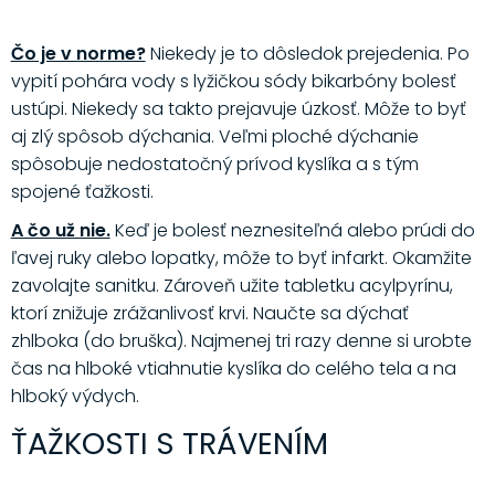
Čo je v norme?
Niekedy je to dôsledok prejedenia. Po
vypití pohára vody s lyžičkou sódy bikarbóny bolesť
ustúpi. Niekedy sa takto prejavuje úzkosť. Môže to byť
aj zlý spôsob dýchania. Veľmi ploché dýchanie
spôsobuje nedostatočný prívod kyslíka a s tým
spojené ťažkosti.
A čo už nie.
Keď je bolesť neznesiteľná alebo prúdi do
ľavej ruky alebo lopatky, môže to byť infarkt. Okamžite
zavolajte sanitku. Zároveň užite tabletku acylpyrínu,
ktorí znižuje zrážanlivosť krvi. Naučte sa dýchať
zhlboka (do bruška). Najmenej tri razy denne si urobte
čas na hlboké vtiahnutie kyslíka do celého tela a na
hlboký výdych.
ŤAŽKOSTI S TRÁVENÍM