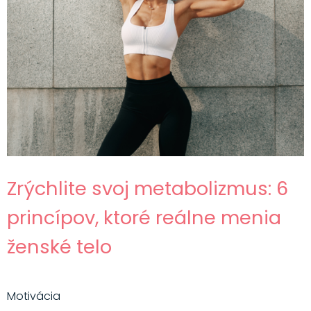
Zrýchlite svoj metabolizmus: 6
princípov, ktoré reálne menia
ženské telo
Motivácia