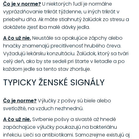
Čo je v norme?
U niektorých ľudí je normálne
vyprázdňovanie trikrát týždenne, u iných trikrát v
priebehu dňa. Ak máte stiahnutý žalúdok zo stresu a
dokážete zjesť iba malé dávky jedla.
A čo už nie.
Neustále sa opakujúce zápchy alebo
hnačky znamenajú precitlivenosť hrubého čreva.
Vyžadujú lekársku konzultáciu. Žalúdok, ktorý sa tvári
celý deň, ako by ste sedeli pri štarte v lietadle a po
každom jedle sa tento stav zhoršuje.
TYPICKY ŽENSKÉ SIGNÁLY
Čo je norme?
Výlučky z pošvy sú biele alebo
svetložlté, na vzduch nezhnednú.
A čo už nie.
Svrbenie pošvy a sivasté až hnedé
zapáchajúce výlučky poukazujú na bakteriálnu
infekciu. Lieči sa antibiotikami. Samozrejme existujú aj