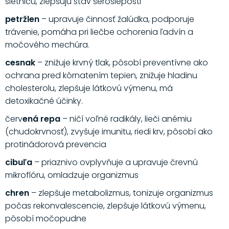
sietnicu, zlepšujú stav šerosleposti
petržlen
– upravuje činnosť žalúdka, podporuje
trávenie, pomáha pri liečbe ochorenia ľadvín a
močového mechúra.
cesnak
– znižuje krvný tlak, pôsobí preventívne ako
ochrana pred kôrnatením tepien, znižuje hladinu
cholesterolu, zlepšuje látkovú výmenu, má
detoxikačné účinky.
červ
ená repa
– ničí voľné radikály, lieči anémiu
(chudokrvnosť), zvyšuje imunitu, riedi krv, pôsobí ako
protinádorová prevencia
cibuľa
– priaznivo ovplyvňuje a upravuje črevnú
mikroflóru, omladzuje organizmus
chren
– zlepšuje metabolizmus, tonizuje organizmus
počas rekonvalescencie, zlepšuje látkovú výmenu,
pôsobí močopudne