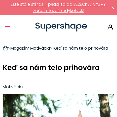
Ešte stále stíhaš – pridaj sa do BEŽECKEJ VÝZVY,
×
začať môžeš kedykoľvek!
ZDRAVÉ
>
Magazín
>
Motivácia
> Keď sa nám telo prihovára
RÝCHLOVKY
Keď sa nám telo prihovára
Motivácia