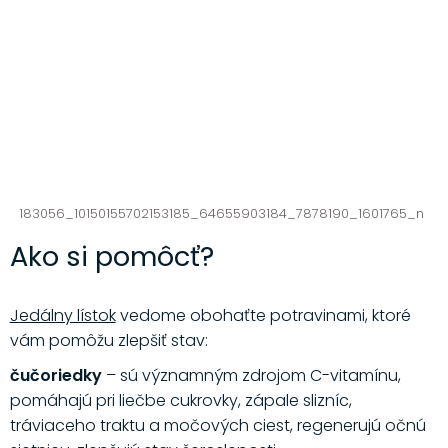
183056_10150155702153185_64655903184_7878190_1601765_n
Ako si pomôcť?
Jedálny lístok
vedome obohaťte potravinami, ktoré
vám pomôžu zlepšiť stav:
čučoriedky
– sú významným zdrojom C-vitamínu,
pomáhajú pri liečbe cukrovky, zápale slizníc,
tráviaceho traktu a močových ciest, regenerujú očnú