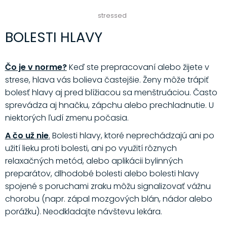
stressed
BOLESTI HLAVY
Čo je v norme?
Keď ste prepracovaní alebo žijete v
strese, hlava vás bolieva častejšie. Ženy môže trápiť
bolesť hlavy aj pred blížiacou sa menštruáciou. Často
sprevádza aj hnačku, zápchu alebo prechladnutie. U
niektorých ľudí zmenu počasia.
A čo už nie
.
Bolesti hlavy, ktoré neprechádzajú ani po
užití lieku proti bolesti, ani po využití rôznych
relaxačných metód, alebo aplikácii bylinných
preparátov, dlhodobé bolesti alebo bolesti hlavy
spojené s poruchami zraku môžu signalizovať vážnu
chorobu (napr. zápal mozgových blán, nádor alebo
porážku). Neodkladajte návštevu lekára.