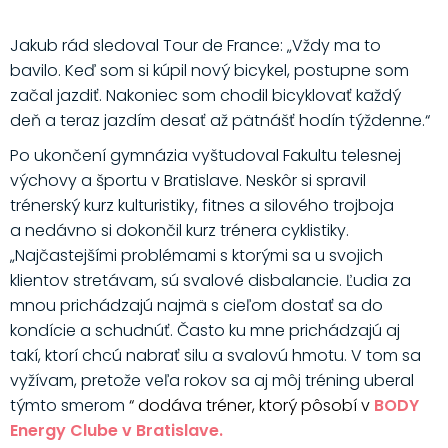
Jakub rád sledoval Tour de France: „Vždy ma to
bavilo. Keď som si kúpil nový bicykel, postupne som
začal jazdiť. Nakoniec som chodil bicyklovať každý
deň a teraz jazdím desať až pätnášť hodín týždenne.“
Po ukončení gymnázia vyštudoval Fakultu telesnej
výchovy a športu v Bratislave. Neskôr si spravil
trénerský kurz kulturistiky, fitnes a silového trojboja
a nedávno si dokončil kurz trénera cyklistiky.
„Najčastejšími problémami s ktorými sa u svojich
klientov stretávam, sú svalové disbalancie. Ľudia za
mnou prichádzajú najmä s cieľom dostať sa do
kondície a schudnúť. Často ku mne prichádzajú aj
takí, ktorí chcú nabrať silu a svalovú hmotu. V tom sa
vyžívam, pretože veľa rokov sa aj môj tréning uberal
týmto smerom
“ dodáva tréner,
ktorý pôsobí v
BODY
Energy Clube v Bratislave.