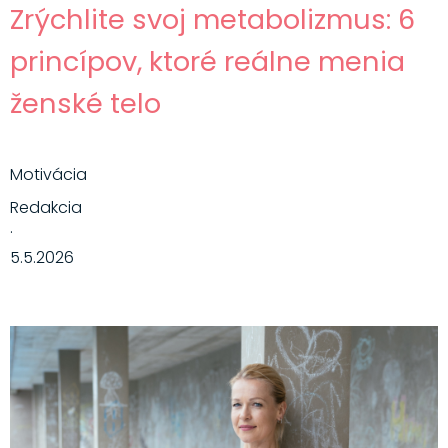
Zrýchlite svoj metabolizmus: 6
princípov, ktoré reálne menia
ženské telo
Motivácia
Redakcia
·
5.5.2026