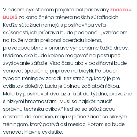
V našom cyklistickom projekte bol pasovaný
značkou
BUDIŠ
za kondičného trénera našich súťažiacich.
Keďže súťažiaci nemajú s posilňovňou veľa
skúseností, ich príprava bude podobná: „Vzhľadom
na to, že Martin prekonal operáciu kolena,
pravdepodobne v príprave vynecháme ťažké drepy.
Uvidíme, ako bude koleno reagovať na postupné
zvyšovanie záťaže. Viac času ako v posilňovni bude
venovať špeciálnej príprave na bicykli. Po oboch
typoch tréningov zaradí tiež strečing, ktorý je pre
cyklistov dôležitý. Lucia je úplnou začiatočníčkou.
Mala by posilňovať dva až tri krát do týždňa, prevažne
s nízkymi hmotnosťami. Musí sa najskôr naučiť
správnu techniku cvikov.“ Keď sa so súťažiacou
dostane do kondície, majú v pláne začať so silovým
tréningom, ktorý potrvá asi mesiac. Potom sa bude
venovať hlavne cyklistike.