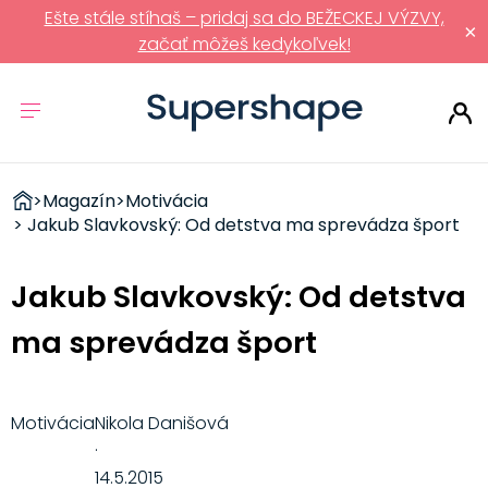
Ešte stále stíhaš – pridaj sa do BEŽECKEJ VÝZVY,
×
začať môžeš kedykoľvek!
ZDRAVÉ
>
Magazín
>
Motivácia
RÝCHLOVKY
> Jakub Slavkovský: Od detstva ma sprevádza šport
Jakub Slavkovský: Od detstva
ma sprevádza šport
Motivácia
Nikola Danišová
·
14.5.2015