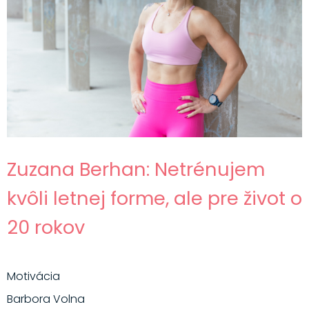
Zuzana Berhan: Netrénujem
kvôli letnej forme, ale pre život o
20 rokov
Motivácia
Barbora Volna