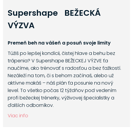
Supershape BEŽECKÁ
VÝZVA
Premeň beh na vášeň a posuň svoje limity
Túžiš po lepšej kondícii, čistej hlave a behu bez
trápenia? V Supershape BEŽECKEJ VÝZVE ťa
naučíme, ako trénovať s radosťou a bez ťažkostí.
Nezáleží na tom, či s behom začínaš, alebo už
aktívne makáš – náš plán ťa posunie na nový
level. To všetko počas 12 týždňov pod vedením
profi bežeckej trénerky, výživovej špecialistky a
ďalších odborníkov.
Viac info