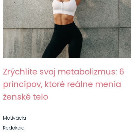
Zrýchlite svoj metabolizmus: 6
princípov, ktoré reálne menia
ženské telo
Motivácia
Redakcia