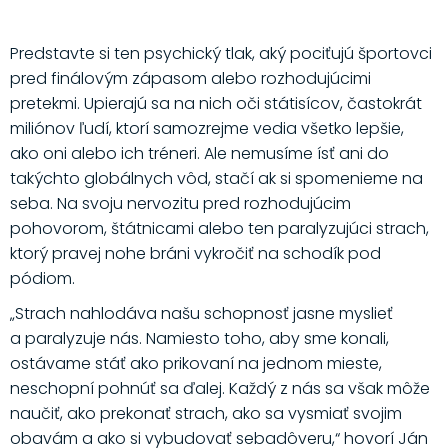
Predstavte si ten psychický tlak, aký pociťujú športovci
pred finálovým zápasom alebo rozhodujúcimi
pretekmi. Upierajú sa na nich oči státisícov, častokrát
miliónov ľudí, ktorí samozrejme vedia všetko lepšie,
ako oni alebo ich tréneri. Ale nemusíme ísť ani do
takýchto globálnych vôd, stačí ak si spomenieme na
seba. Na svoju nervozitu pred rozhodujúcim
pohovorom, štátnicami alebo ten paralyzujúci strach,
ktorý pravej nohe bráni vykročiť na schodík pod
pódiom.
„Strach nahlodáva našu schopnosť jasne myslieť
a paralyzuje nás. Namiesto toho, aby sme konali,
ostávame stáť ako prikovaní na jednom mieste,
neschopní pohnúť sa ďalej. Každý z nás sa však môže
naučiť, ako prekonať strach, ako sa vysmiať svojim
obavám a ako si vybudovať sebadôveru,“ hovorí Ján