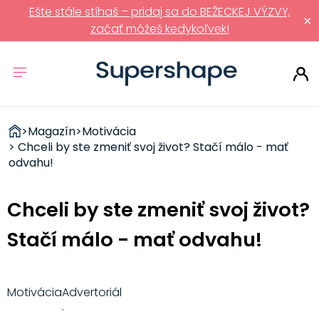
Ešte stále stíhaš – pridaj sa do BEŽECKEJ VÝZVY,
×
začať môžeš kedykoľvek!
ZDRAVÉ
>
Magazín
>
Motivácia
RÝCHLOVKY
> Chceli by ste zmeniť svoj život? Stačí málo - mať
odvahu!
Chceli by ste zmeniť svoj život?
Stačí málo - mať odvahu!
Motivácia
Advertoriál
·