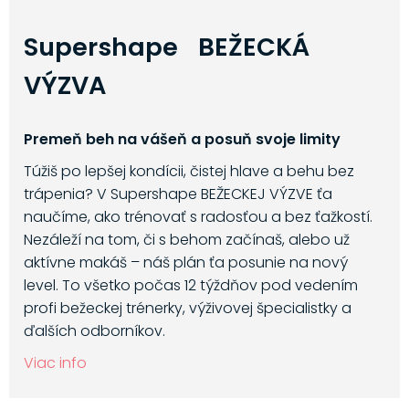
Supershape BEŽECKÁ
VÝZVA
Premeň beh na vášeň a posuň svoje limity
Túžiš po lepšej kondícii, čistej hlave a behu bez
trápenia? V Supershape BEŽECKEJ VÝZVE ťa
naučíme, ako trénovať s radosťou a bez ťažkostí.
Nezáleží na tom, či s behom začínaš, alebo už
aktívne makáš – náš plán ťa posunie na nový
level. To všetko počas 12 týždňov pod vedením
profi bežeckej trénerky, výživovej špecialistky a
ďalších odborníkov.
Viac info