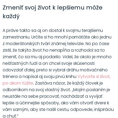
Zmeniť svoj život k lepšiemu môže
každý
A práve takto sa aj on dostal k svojmu terajšiemu
zamestnaniu. Určite si ho mnohí pamätáte ako jednu
z moderátorských tvárí známej televízie. No po čase
zistil, že takýto život ho nenapĺňa a rozhodol sa to
zmeniť, čo sa mu aj podarilo. Videl, že okolo je mnoho
nešťastných ľudí a on chcel svoje skúsenosti
odovzdať ďalej, preto si vybral dráhu motivačného
trénera a napísal aj svoju prvú knihu
Vytvorte si život,
po akom túžite
. Zastáva názor, že každý človek je
odborníkom na svoj vlastný život. „Mojím poslaním je
neustále na sebe pracovať, nachádzať a vyvíjať
lepšie a účinnejšie spôsoby, ako vám otvoriť dvere k
vám samým, aby ste našli cestu, odpovede, inšpiráciu
a chuť.“