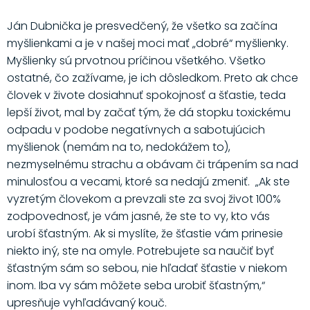
Ján Dubnička je presvedčený, že všetko sa začína
myšlienkami a je v našej moci mať „dobré“ myšlienky.
Myšlienky sú prvotnou príčinou všetkého. Všetko
ostatné, čo zažívame, je ich dôsledkom. Preto ak chce
človek v živote dosiahnuť spokojnosť a šťastie, teda
lepší život, mal by začať tým, že dá stopku toxickému
odpadu v podobe negatívnych a sabotujúcich
myšlienok (nemám na to, nedokážem to),
nezmyselnému strachu a obávam či trápením sa nad
minulosťou a vecami, ktoré sa nedajú zmeniť. „Ak ste
vyzretým človekom a prevzali ste za svoj život 100%
zodpovednosť, je vám jasné, že ste to vy, kto vás
urobí šťastným. Ak si myslíte, že šťastie vám prinesie
niekto iný, ste na omyle. Potrebujete sa naučiť byť
šťastným sám so sebou, nie hľadať šťastie v niekom
inom. Iba vy sám môžete seba urobiť šťastným,“
upresňuje vyhľadávaný kouč.