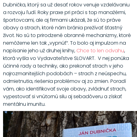
Dubnička, ktorý sa už desať rokov venuje vzdelávaniu
a rozvoju ľudí. Roky praxe pri práci s top manažérmi,
športovcami, ale aj firmami ukázali, že sú to práve
obavy a strach, ktoré nám bránia prežívať šťastný
život. No sú to prirodzené obranné mechanizmy, ktoré
nemôžeme len tak „vypnúť“. To bolo aj impulzom na
napísanie jeho už druhej knihy,
Chce to len odvahu
,
ktorá vyšla vo Vydavateľstve SLOVART. V nej ponúka
účinné rady a techniky, ako prekonať strach v jeho
najrozmanitejších podobách – strach z neúspechu,
odmietnutia, riešenia problémov aj zo zmien. Poradí
vám, ako identifikovať svoje obavy, zvládnuť strach,
vypestovať si vnútornú silu aj sebadôveru a získať
mentálnu imunitu.