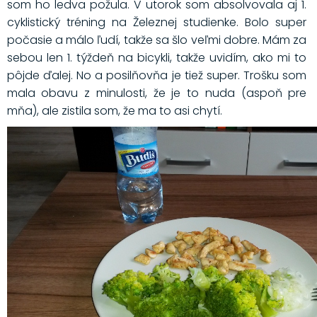
som ho ledva požula. V utorok som absolvovala aj 1.
cyklistický tréning na Železnej studienke. Bolo super
počasie a málo ľudí, takže sa šlo veľmi dobre. Mám za
sebou len 1. týždeň na bicykli, takže uvidím, ako mi to
pôjde ďalej. No a posilňovňa je tiež super. Trošku som
mala obavu z minulosti, že je to nuda (aspoň pre
mňa), ale zistila som, že ma to asi chytí.