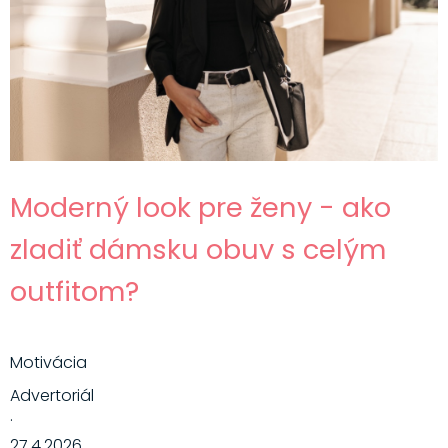
Moderný look pre ženy - ako
zladiť dámsku obuv s celým
outfitom?
Motivácia
Advertoriál
·
27.4.2026