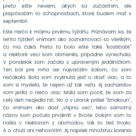
preto ešte neviem, akých sa zúčastním, ale
prispôsobím to schopnostiach, ktoré budem mať v
septembri.
Ešte niečo k môjmu prvému týždňu. Priznávam sa, že
tento týždeň vnímam ako zoznamovací so všetkým,
čo ma čaká. Preto to bolo ešte také "kostrbaté"
a niektoré veci som obmenila, prípadne vynechala.
V pondelok som začala s upraveným jedálníčkom.
Ten bol pre mňa asi najväčším šokom, čo som
nečakala. Bola som zvyknutá jesť o dosť viac, a to
som si myslela, že nejem až tak veľa. Aj sacharidov
som jedla o niečo viac. Mala som pocit, že som za
celý deň nezjedla nič. No a v utorok prišiel "šmakoun",
čo vnímam ako dosť ,,vtipnú vec“, lebo samotný
názov som počula prvýkrát v živote. Dokým som to
našla v niektorom z obchodov, tak to tiež trvalo.
A o chuti ani nehovorím. Aj napriek množstvu korenia