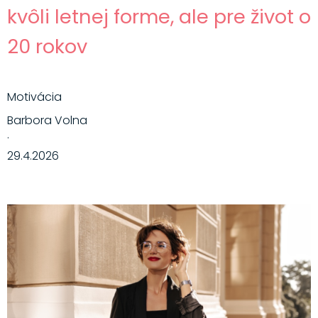
kvôli letnej forme, ale pre život o
20 rokov
Motivácia
Barbora Volna
·
29.4.2026