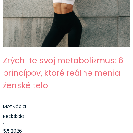
Zrýchlite svoj metabolizmus: 6
princípov, ktoré reálne menia
ženské telo
Motivácia
Redakcia
·
5.5.2026