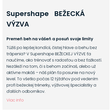
Supershape BEŽECKÁ
VÝZVA
Premeň beh na vášeň a posuň svoje limity
Túžiš po lepšej kondícii, čistej hlave a behu bez
trápenia? V Supershape BEŽECKEJ VÝZVE ťa
naučíme, ako trénovať s radosťou a bez ťažkostí.
Nezáleží na tom, či s behom začínaš, alebo už
aktívne makáš – náš plán ťa posunie na nový
level. To všetko počas 12 týždňov pod vedením
profi bežeckej trénerky, výživovej špecialistky a
ďalších odborníkov.
Viac info