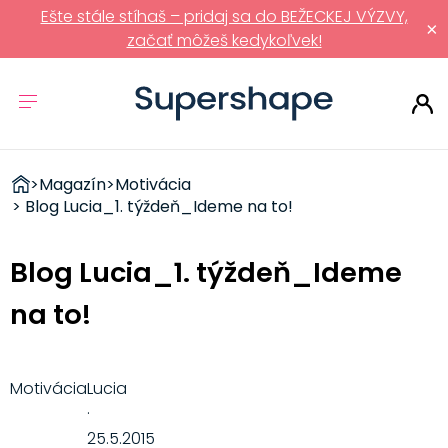
Ešte stále stíhaš – pridaj sa do BEŽECKEJ VÝZVY,
×
začať môžeš kedykoľvek!
ZDRAVÉ
>
Magazín
>
Motivácia
RÝCHLOVKY
> Blog Lucia_1. týždeň_Ideme na to!
Blog Lucia_1. týždeň_Ideme
na to!
Motivácia
Lucia
·
25.5.2015