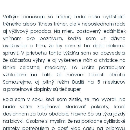
Veľkým bonusom sú tréneri, teda naša cyklistická
trénerka alebo fitness tréner, ale v neposlednom rade
aj výživový poradca. Na mieru zostavený jedálníček
vnímam ako pozitívum, keďže som už dávno
uvažovala o tom, že by som si ho dala niekomu
spraviť. V priebehu tohto týždňa som sa dozvedela,
že súčasťou výhry je aj vyšetrenie nôh a chrbtice na
klinike celostnej medicíny. To určite potrebujem
vzhľadom na fakt, že mávam bolesti chrbta.
Samozrejme, aj pitný režim Budiš na 5 mesiacov
a proteínové doplnky sú tiež super.
Bola som v šoku, keď som zistila, že ma vybrali. No
bude veľmi zaujímavé sledovať pokroky, ktoré
dosiahnem za toto obdobie, hlavne čo sa týka jazdy
na bicykli. Osobne si myslím, že na poriadne cyklistické
preteky potrebujem o dosť viac času na prípravu,