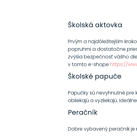
Školská aktovka
Prvým a najdôležitejším krok
popruhmi a dostatočne priestr
zvýšia bezpečnosť vášho dieť
v tomto e-shope
https://ww
Školské papuče
Papučky sú nevyhnutné pre ka
obliekajú a vyzliekajú. Ideá
Peračník
Dobre vybavený peračník je