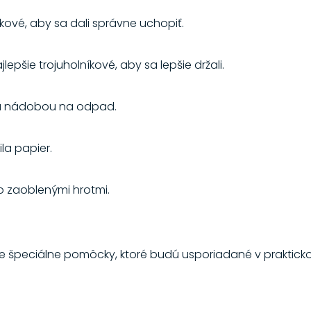
níkové, aby sa dali správne uchopiť.
jlepšie trojuholníkové, aby sa lepšie držali.
ou nádobou na odpad.
a papier.
o zaoblenými hrotmi.
je špeciálne pomôcky, ktoré budú usporiadané v praktic