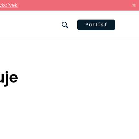
ykoľvek!
×
Prihlásiť
uje