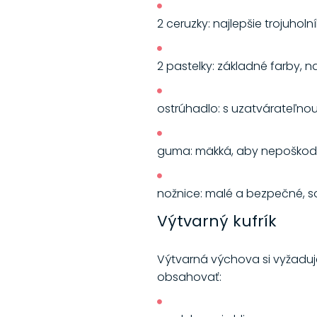
2 ceruzky: najlepšie trojuhol
2 pastelky: základné farby, na
ostrúhadlo: s uzatvárateľn
guma: mäkká, aby nepoškodil
nožnice: malé a bezpečné, s
Výtvarný kufrík
Výtvarná výchova si vyžadu
obsahovať: