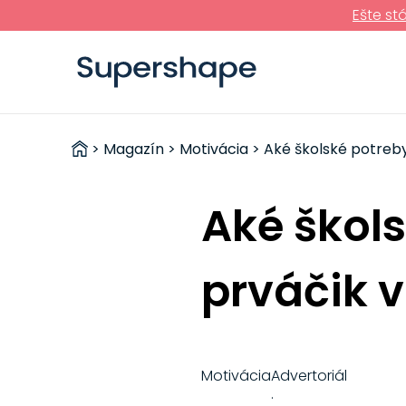
Ešte st
ZDRAVÉ
>
Magazín
>
Motivácia
> Aké školské potreby
RÝCHLOVKY
Aké škol
prváčik 
Motivácia
Advertoriál
·