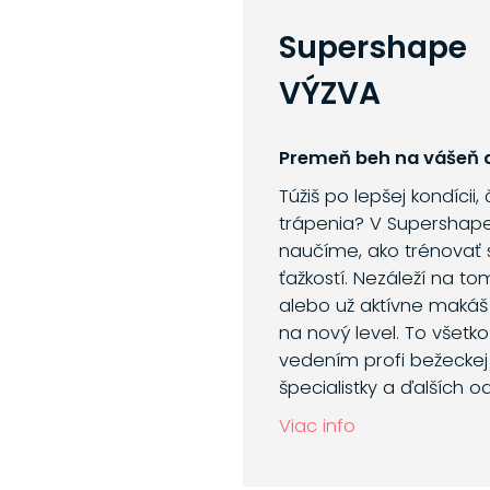
Supershape
VÝZVA
Premeň beh na vášeň a
Túžiš po lepšej kondícii,
trápenia? V Supershap
naučíme, ako trénovať 
ťažkostí. Nezáleží na to
alebo už aktívne makáš
na nový level. To všetk
vedením profi bežeckej 
špecialistky a ďalších o
Viac info