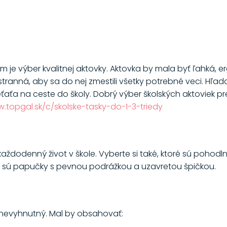
om je výber kvalitnej aktovky. Aktovka by mala byť ľahká, 
anná, aby sa do nej zmestili všetky potrebné veci. Hľadaj
aťa na ceste do školy. Dobrý výber školských aktoviek pr
w.topgal.sk/c/skolske-tasky-do-1-3-triedy
ždodenný život v škole. Vyberte si také, ktoré sú pohodl
lne sú papučky s pevnou podrážkou a uzavretou špičkou.
 nevyhnutný. Mal by obsahovať: