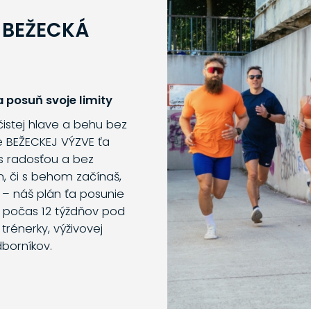
 BEŽECKÁ
 posuň svoje limity
 čistej hlave a behu bez
e BEŽECKEJ VÝZVE ťa
s radosťou a bez
m, či s behom začínaš,
 – náš plán ťa posunie
o počas 12 týždňov pod
trénerky, výživovej
dborníkov.