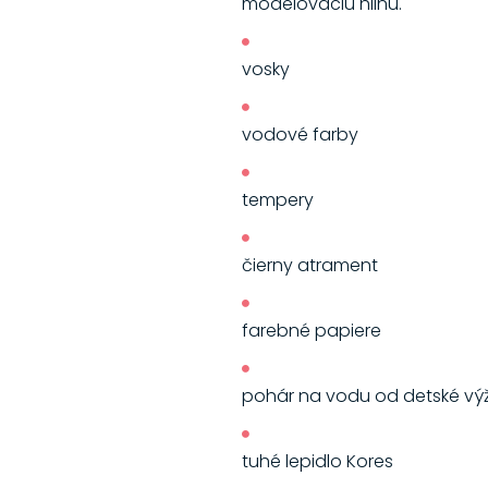
modelovaciu hlinu.
vosky
vodové farby
tempery
čierny atrament
farebné papiere
pohár na vodu od detské výž
tuhé lepidlo Kores