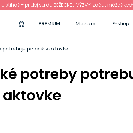
ále stíhaš – pridaj sa do BEŽECKEJ VÝZVY, začať môžeš ked
PREMIUM
Magazín
E-shop
 potrebuje prváčik v aktovke
ské potreby potreb
v aktovke