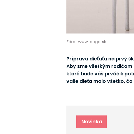
Zdroj: www.topgal.sk
Príprava dieťaťa na prvý šk
Aby sme všetkým rodičom po
ktoré bude váš prváčik po
vaše dieťa malo všetko, čo 
Novinka