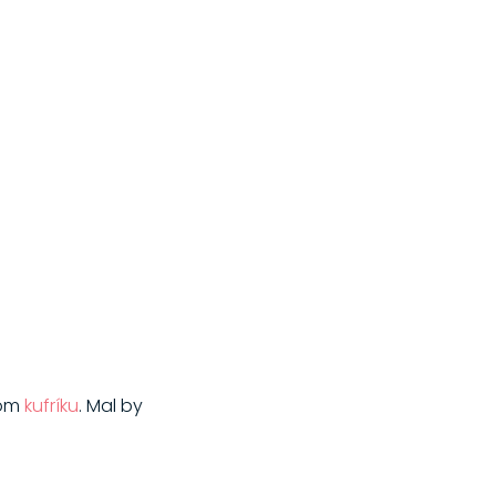
kom
kufríku
. Mal by