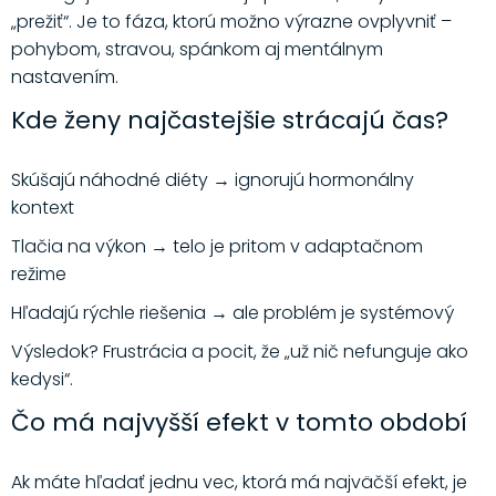
„prežiť“. Je to fáza, ktorú možno výrazne ovplyvniť –
pohybom, stravou, spánkom aj mentálnym
nastavením.
Kde ženy najčastejšie strácajú čas?
Skúšajú náhodné diéty → ignorujú hormonálny
kontext
Tlačia na výkon → telo je pritom v adaptačnom
režime
Hľadajú rýchle riešenia → ale problém je systémový
Výsledok? Frustrácia a pocit, že „už nič nefunguje ako
kedysi“.
Čo má najvyšší efekt v tomto období
Ak máte hľadať jednu vec, ktorá má najväčší efekt, je