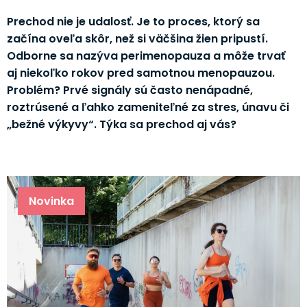
Prechod nie je udalosť. Je to proces, ktorý sa
začína oveľa skôr, než si väčšina žien pripustí.
Odborne sa nazýva perimenopauza a môže trvať
aj niekoľko rokov pred samotnou menopauzou.
Problém? Prvé signály sú často nenápadné,
roztrúsené a ľahko zameniteľné za stres, únavu či
„bežné výkyvy“. Týka sa prechod aj vás?
Novinka