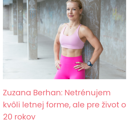
Zuzana Berhan: Netrénujem
kvôli letnej forme, ale pre život o
20 rokov