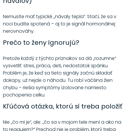
návalov)
Nemusíte mať typické „návaly tepla“. Stačí, že sa v
noci budíte spotená – aj to je signál hormonálnej
nerovnováhy.
Prečo to ženy ignorujú?
Pretože každý z týchto príznakov sa dá „rozumne“
vysvetliť: stres, práca, deti, nedostatok spánku.
Problém je, že keď sa tieto signály začnú skladať
dokopy, už nejde o náhodu. Tu robí väčšina žien
chybu – riešia symptómy izolovane namiesto
pochopenia celku.
Kľúčová otázka, ktorú si treba položiť
Nie „čo mi je“, ale: „čo sa v mojom tele mení a ako na
to reagujem?“ Prechod nie je problém, ktorý treba