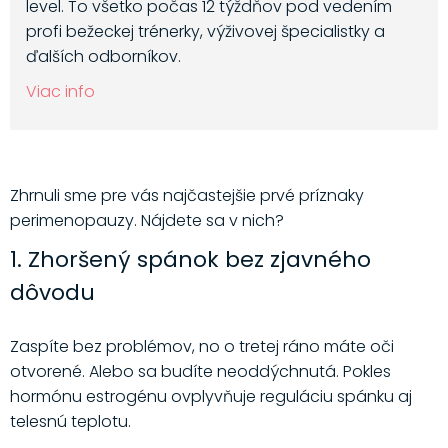
level. To všetko počas 12 týždňov pod vedením
profi bežeckej trénerky, výživovej špecialistky a
ďalších odborníkov.
Viac info
Zhrnuli sme pre vás najčastejšie prvé príznaky
perimenopauzy. Nájdete sa v nich?
1. Zhoršený spánok bez zjavného
dôvodu
Zaspíte bez problémov, no o tretej ráno máte oči
otvorené. Alebo sa budíte neoddýchnutá. Pokles
hormónu estrogénu ovplyvňuje reguláciu spánku aj
telesnú teplotu.