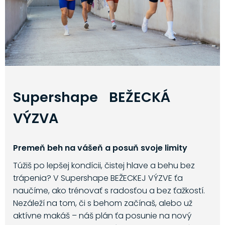
Supershape BEŽECKÁ
VÝZVA
Premeň beh na vášeň a posuň svoje limity
Túžiš po lepšej kondícii, čistej hlave a behu bez
trápenia? V Supershape BEŽECKEJ VÝZVE ťa
naučíme, ako trénovať s radosťou a bez ťažkostí.
Nezáleží na tom, či s behom začínaš, alebo už
aktívne makáš – náš plán ťa posunie na nový