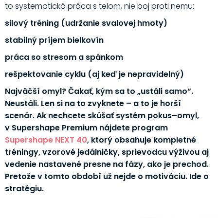
to systematická práca s telom, nie boj proti nemu:
silový tréning (udržanie svalovej hmoty)
stabilný príjem bielkovín
práca so stresom a spánkom
rešpektovanie cyklu (aj keď je nepravidelný)
Najväčší omyl? Čakať, kým sa to „ustáli samo“.
Neustáli. Len si na to zvyknete – a to je horší
scenár. Ak nechcete skúšať systém pokus–omyl,
v Supershape Premium nájdete program
Supershape NEXT 40
, ktorý obsahuje kompletné
tréningy, vzorové jedálničky, sprievodcu výživou aj
vedenie nastavené presne na fázy, ako je prechod.
Pretože v tomto období už nejde o motiváciu. Ide o
stratégiu.