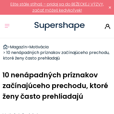
Ešte stále stíhaš – pridaj sa do BEŽECKEJ VÝZVY,
×
začať môžeš kedykoľvek!
ZDRAVÉ
>
Magazín
>
Motivácia
RÝCHLOVKY
> 10 nenápadných príznakov začínajúceho prechodu,
ktoré ženy často prehliadajú
10 nenápadných príznakov
začínajúceho prechodu, ktoré
ženy často prehliadajú