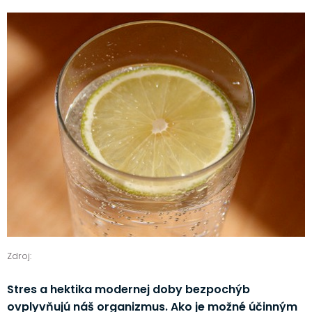
Zdroj:
Stres a hektika modernej doby bezpochýb
ovplyvňujú náš organizmus. Ako je možné účinným