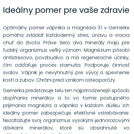
Ideálny pomer pre vaše zdravie
Optimálny pomer vápnika a magnézia 3:1 v Gemerke
pomáha zvládať každodenný stres, únavu a vracia
chuť do života. Práve tieto dva minerály majú pre
ľudský organizmus veľký význam. Magnézium pôsobí
antistresovo, povzbudivo a má regeneračné účinky,
čím odďaľuje proces starnutia. Podporuje činnosť
svalov. Vápnik je nevyhnutný pre vývoj a spevnenie
kostí a zubov. Chráni pred vznikom osteoporózy.
Gemerka predstavuje telu ten najprirodzenejší spôsob
dopĺňania minerálov a to vo forme postupného
prijímania magnézia a vápnika v každom dúšku. Ich
ideálny pomer zabezpečuje efektívne vstrebávanie.
Nezaťažujte svoj organizmus vysokými jednorazovými
dávkami minerálov, ktoré sú obsiahnuté vo