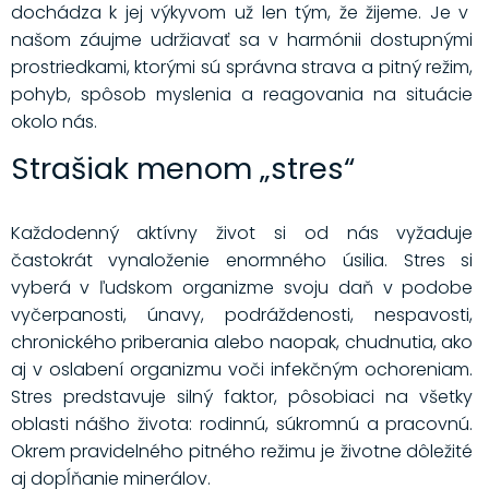
dochádza k jej výkyvom už len tým, že žijeme. Je v
našom záujme udržiavať sa v harmónii dostupnými
prostriedkami, ktorými sú správna strava a pitný režim,
pohyb, spôsob myslenia a reagovania na situácie
okolo nás.
Strašiak menom „stres“
Každodenný aktívny život si od nás vyžaduje
častokrát vynaloženie enormného úsilia. Stres si
vyberá v ľudskom organizme svoju daň v podobe
vyčerpanosti, únavy, podráždenosti, nespavosti,
chronického priberania alebo naopak, chudnutia, ako
aj v oslabení organizmu voči infekčným ochoreniam.
Stres predstavuje silný faktor, pôsobiaci na všetky
oblasti nášho života: rodinnú, súkromnú a pracovnú.
Okrem pravidelného pitného režimu je životne dôležité
aj dopĺňanie minerálov.