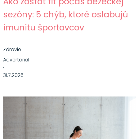
Ako zostať fit počas bežeckej
sezóny: 5 chýb, ktoré oslabujú
imunitu športovcov
Zdravie
Advertoriál
·
31.7.2026