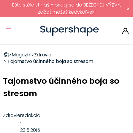
Ešte stále stíhaš – pridaj sa do BEŽECKEJ VÝZVY,
×
začať môžeš kedykoľvek!
ZDRAVÉ
>
Magazín
>
Zdravie
RÝCHLOVKY
> Tajomstvo účinného boja so stresom
Tajomstvo účinného boja so
stresom
Zdravie
redakcia
·
23.6.2015