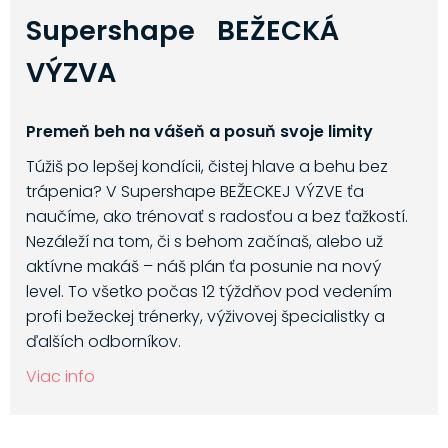
Supershape BEŽECKÁ
VÝZVA
Premeň beh na vášeň a posuň svoje limity
Túžiš po lepšej kondícii, čistej hlave a behu bez
trápenia? V Supershape BEŽECKEJ VÝZVE ťa
naučíme, ako trénovať s radosťou a bez ťažkostí.
Nezáleží na tom, či s behom začínaš, alebo už
aktívne makáš – náš plán ťa posunie na nový
level. To všetko počas 12 týždňov pod vedením
profi bežeckej trénerky, výživovej špecialistky a
ďalších odborníkov.
Viac info