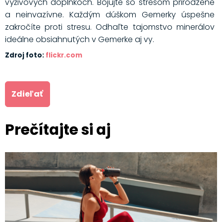
výživových doplnkoch. Bojujte so stresom prirodzene
a neinvazívne. Každým dúškom Gemerky úspešne
zakročíte proti stresu. Odhaľte tajomstvo minerálov
ideálne obsiahnutých v Gemerke aj vy.
Zdroj foto:
flickr.com
Zdieľať
Prečítajte si aj