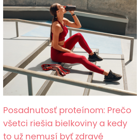
Posadnutosť proteínom: Prečo
všetci riešia bielkoviny a kedy
to už nemusí byť zdravé