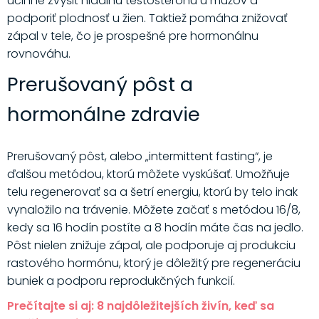
účinne zvýšiť hladinu testosterónu u mužov a
podporiť plodnosť u žien. Taktiež pomáha znižovať
zápal v tele, čo je prospešné pre hormonálnu
rovnováhu.
Prerušovaný pôst a
hormonálne zdravie
Prerušovaný pôst, alebo „intermittent fasting“, je
ďalšou metódou, ktorú môžete vyskúšať. Umožňuje
telu regenerovať sa a šetrí energiu, ktorú by telo inak
vynaložilo na trávenie. Môžete začať s metódou 16/8,
kedy sa 16 hodín postíte a 8 hodín máte čas na jedlo.
Pôst nielen znižuje zápal, ale podporuje aj produkciu
rastového hormónu, ktorý je dôležitý pre regeneráciu
buniek a podporu reprodukčných funkcií.
Prečítajte si aj: 8 najdôležitejších živín, keď sa