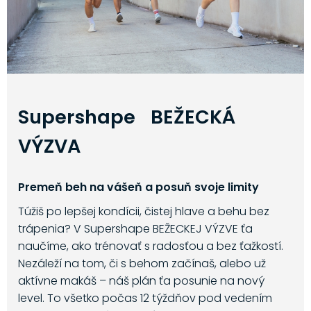
Supershape BEŽECKÁ
VÝZVA
Premeň beh na vášeň a posuň svoje limity
Túžiš po lepšej kondícii, čistej hlave a behu bez
trápenia? V Supershape BEŽECKEJ VÝZVE ťa
naučíme, ako trénovať s radosťou a bez ťažkostí.
Nezáleží na tom, či s behom začínaš, alebo už
aktívne makáš – náš plán ťa posunie na nový
level. To všetko počas 12 týždňov pod vedením