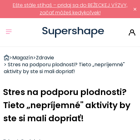
Ešte stále stíhaš – pridaj sa do BEŽECKEJ VÝZVY,
×
začať môžeš kedykoľvek!
ZDRAVÉ
>
Magazín
>
Zdravie
RÝCHLOVKY
> Stres na podporu plodnosti? Tieto „nepríjemné"
aktivity by ste si mali dopriať!
Stres na podporu plodnosti?
Tieto „nepríjemné" aktivity by
ste si mali dopriať!