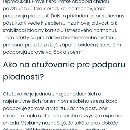
reprodukciu. Práve tieto krátke obdobia chladu
povzbudzujú telo k produkcii hormónov, ktoré
podporujú plodnosť. Ďalším príkladom je prerušovaný
pôst, ktorý vedie k zlepšeniu inzulínovej citlivosti a k
stabilizácii hladiny kortizolu (stresového hormónu).
Tieto efekty sú pre zdravie hormonálneho systému
prínosné, pretože znižujú zápal a oxidačný stres, čím
podporujú zdravie vajíčok a spermií.
Ako na otužovanie pre podporu
plodnosti?
Otužovanie je jednou z najjednoduchších a
najefektívnejších foriem hormetického stresu, ktorá
podporuje zdravie a vitalitu. Začnite postupne –
striedajte teplú a studenú sprchu a zvyšujte expozíciu
chladu. Výskumy naznačujú, že takáto prax dokáže