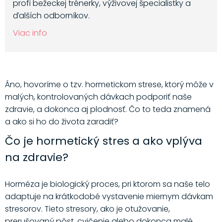
profi bežeckej trénerky, výživovej špecialistky a
ďalších odborníkov.
Viac info
Áno, hovoríme o tzv. hormetickom strese, ktorý môže v
malých, kontrolovaných dávkach podporiť naše
zdravie, a dokonca aj plodnosť. Čo to teda znamená
a ako si ho do života zaradiť?
Čo je hormetický stres a ako vplýva
na zdravie?
Horméza je biologický proces, pri ktorom sa naše telo
adaptuje na krátkodobé vystavenie miernym dávkam
stresorov. Tieto stresory, ako je otužovanie,
prerušovaný pôst, cvičenie alebo dokonca malé