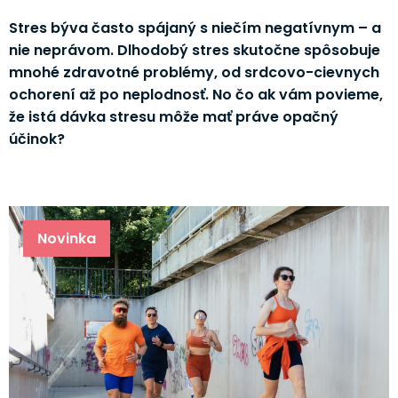
Stres býva často spájaný s niečím negatívnym – a
nie neprávom. Dlhodobý stres skutočne spôsobuje
mnohé zdravotné problémy, od srdcovo-cievnych
ochorení až po neplodnosť. No čo ak vám povieme,
že istá dávka stresu môže mať práve opačný
účinok?
Novinka