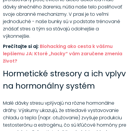
dávky slnečného žiarenia, nútia naše telo posilňovať
svoje obranné mechanizmy. V praxi je to veľmi
jednoduché - naše bunky sú v podstate trénované
znášať stres a tým sa stávajú odolnejšie a
výkonnejšie.
Prečítajte si aj:
Biohacking ako cesta k vášmu
lepšiemu JA: Ktoré „hacky“ vám zaručene zmenia
život?
Hormetické stresory a ich vplyv
na hormonálny systém
Malé dávky stresu vplývajú na rôzne hormonálne
dráhy. Výskumy ukazujú, že striedavé vystavovanie
chladu a tepla (napr. otužovanie) zvyšuje produkciu
testosterónu a estrogénu, čo sú kľúčové hormóny pre