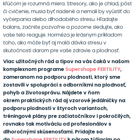
kľúčom je rozumná miera. Stresory, ako je chlad, pôst
či cvičenie, musia byť riadené a nemali by vyústiť do
vyčerpania alebo dlhodobého stresu. Hľadajte
balans, začnite pozvoľne a pozorne sledujte, ako
vaše telo reaguje. Horméza je krásnym príkladom
toho, ako môže byť aj malá dávka stresu v
skutočnosti darom pre vaše zdravie a plodnosť.
Viac užitočných rád a tipov na vás čaká v našom
komplexnom programe
Supershape FERTILITY
,
zameranom na podporu plodnosti, ktorý sme
zostavili v spolupráci s odborníkmi na plodnosť,
pohyb a životosprávu. Nájdete v ňom
okrem praktických rád aj vzorové jedálničky na
podporu plodnosti v štyroch variantoch,
tréningové plány pre začiatočníkov i pokročilých,
rovnako tak motiváciu od profesionálov s
dlhoročnými skúsenosťami. Pridajte sa
do
Supershape FERTILITY
k párom túžiacim po