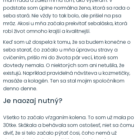
mám rada a záleží mi na tom, ako vyzerám. V
podstate som úplne normálna žena, ktorá sa rada o
seba stará. Nie vždy to tak bolo, ale prišiel na psa
mráz. Akosi u mňa začala prekvitať sebaláska, ktorá
robí život omnoho krajší a kvalitnejší.
Keď som už dospela k tomu, že sa budem konečne o
seba starať, čo začalo u mňa úpravou stravy a
cvičením, prišlo mi do života pár vecí, ktoré som
dovtedy nemala. O niektorých som ani netušila, že
existujú. Napríklad pravidelná návšteva u kozmetičky,
masáže a kolagén. Ten sa stal mojim spoločníkom
denno denne.
Je naozaj nutný?
Všetko to začalo vŕzganím kolena. To som už mala po
30tke. Skákala a behávala som ostošesť, niet sa čomu
diviť, že si telo začalo pýtať čosi, čoho nemá už