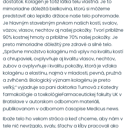
dostatok. Kolagén je totiž látka telu vlastná. Je to
mimoriadne dôležitá bielkovina, ktorú si môžeme
predstaviť ako lepidlo držiace naše telo pohromade.
Je hlavným stavebným prvkom našich kostí, svalov,
väzov, vlasov, nechtov aj našej pokožky. Tvorí približne
90% kostnej hmoty a približne 70% našej pokožky. Je
preto mimoriadne dôležitý pre zdravé a silné telo.
„Správne množstvo kolagénu má vplyv na kvalitu kostí
a chrupaviek, ovplyvňuje aj kvalitu vlasov, nechtov,
zubov a ovplyvňuje i kvalitu pokožky, ktorá je vďaka
kolagénu a elastínu, najmä v mladosti, pevná, pružná
a zvlhčená. Biologický význam kolagénu je preto
veľký,“ vyjadruje sa pani doktorka Tumová z Katedry
farmakológie a toxikológieFarmaceutickej fakulty UK v
Bratislave v autorskom odbornom materiáli,
publikovanom v odbornom časopise Medicus news.
Ibaže telo ho vekom stráca a keď chceme, aby nám v
tele nič nevrźgalo, svaly, šľachy a kĺby pracovali ako