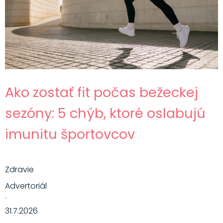
Ako zostať fit počas bežeckej
sezóny: 5 chýb, ktoré oslabujú
imunitu športovcov
Zdravie
Advertoriál
·
31.7.2026