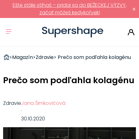
Ešte stále stíhaš – pridaj sa do BEŽECKEJ VÝZVY,
×
začať môžeš kedykoľvek!
ZDRAVÉ
>
Magazín
>
Zdravie
> Prečo som podľahla kolagénu
RÝCHLOVKY
Prečo som podľahla kolagénu
Zdravie
Jana Šimkovičová
·
30.10.2020