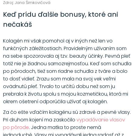
Zdroj: Jana Šimkovičová
Keď prídu ďalšie bonusy, ktoré ani
nečakáš
Kolagén mi však pomohol aj v iných než len vo
funkčných záležitostiach. Pravidelným užívaním som
na sebe spozorovala aj tzv. beauty účinky. Pevná pleť
totiž nie je žiadnou samozrejmosťou. Keď som schudla
po pôrodoch, tiež som riadne schudla z tváre a bolo
to dosť vidieť. Zrazu som mala na svoj vek veľmi
ovädnutú pleť. Trvalo to určitú dobu než som ju
prebrala k životu spolu s mojou kozmetičkou, ktorá mi
okrem ošetrení odporúčila užívať aj kolagén.
Za čo ešte vďačím kolagénu sú zdravé a pevné vlasy.
Pri druhom kojení ma zaskočilo
vypadávanie vlasov
po pôrode
. Jedna matka to proste nemá
jednoduché. Vlasy mi vypadávali jedna radosť až z