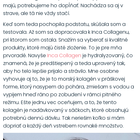
majú, potrebujeme ho dopĺňať. Nachádza sa aj v
strave, ale tá nie vždy stačí.
Keď som teda pochopila podstatu, skúšala som a
testovala. Až som sa dopracovala k Inca Collagenu,
pri ktorom som ostala. Snažím sa vyberať si kvalitné
produkty, ktoré majú čisté zloženie. To je pre mňa
prvoradé. Navyše
Inca Collagen
je hydralyzovaný, čo
znamená, že je predštiepený a teda upravený tak,
aby ho telo lepšie prijalo a strávilo. Mne osobne
vyhovuje aj to, že je to morský kolagén v práškovej
forme, ktorý nasypem do pohára, zmiešam s vodou a
vypijem hneď ráno po zobudení v rámci pitného
režimu. Ešte jednu vec oceňujem, a to, že tento
kolagén je nadávkovaný v sáčkoch, ktoré obsahujú
potrebnú dennú dávku. Tak neriešim koľko si mám
dopriať a každý deň vstrebem rovnaké množstvo.