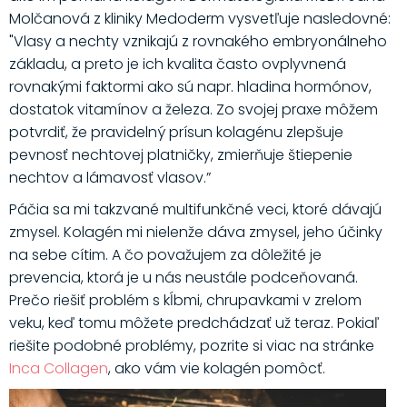
Molčanová z kliniky Medoderm vysvetľuje nasledovné:
"Vlasy a nechty vznikajú z rovnakého embryonálneho
základu, a preto je ich kvalita často ovplyvnená
rovnakými faktormi ako sú napr. hladina hormónov,
dostatok vitamínov a železa. Zo svojej praxe môžem
potvrdiť, že pravidelný prísun kolagénu zlepšuje
pevnosť nechtovej platničky, zmierňuje štiepenie
nechtov a lámavosť vlasov.”
Páčia sa mi takzvané multifunkčné veci, ktoré dávajú
zmysel. Kolagén mi nielenže dáva zmysel, jeho účinky
na sebe cítim. A čo považujem za dôležité je
prevencia, ktorá je u nás neustále podceňovaná.
Prečo riešiť problém s kĺbmi, chrupavkami v zrelom
veku, keď tomu môžete predchádzať už teraz. Pokiaľ
riešite podobné problémy, pozrite si viac na stránke
Inca Collagen
, ako vám vie kolagén pomôcť.