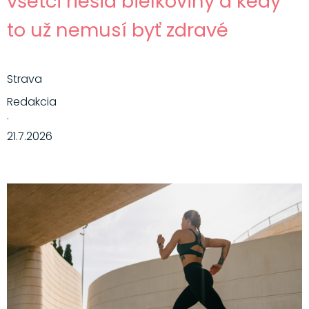
všetci riešia bielkoviny a kedy
to už nemusí byť zdravé
Strava
Redakcia
·
21.7.2026