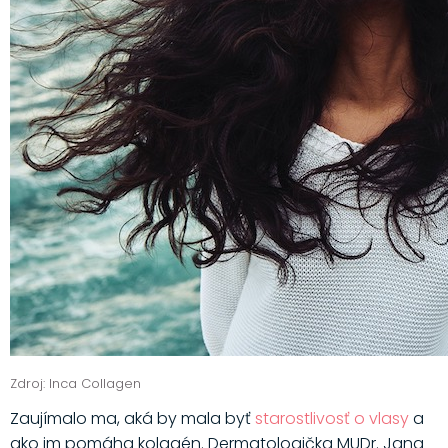
Zdroj: Inca Collagen
Zaujímalo ma, aká by mala byť
starostlivosť o vlasy
a
ako im pomáha kolagén. Dermatologička MUDr. Jana